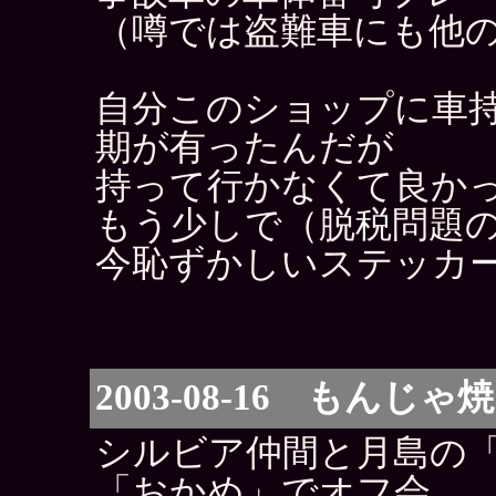
（噂では盗難車にも他
自分このショップに車
期が有ったんだが
持って行かなくて良か
もう少しで（脱税問題
今恥ずかしいステッカ
2003-08-16 もんじ
シルビア仲間と月島の
「おかめ」でオフ会。