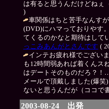
は有ると思うんだけどねぇ（笑） / 
)
車関係はちと苦手なんすが
(DVD)にハマっておりや
てくるのかなと期待はしていま
っこみあんがとさんです
( 2
インテお疲れ様でござい
も12時間弱あれば着くんス
はデートそのものだろ？！
メールで頂戴しました(爆笑
ないと思うんだが（ココで書
2003-08-24 出発