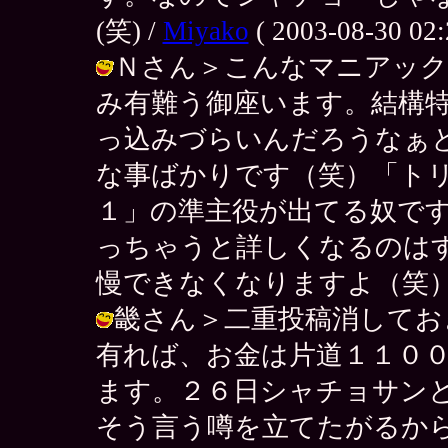
(笑) /
Miyako
( 2003-08-30 02:
Ｎさん＞こんなマニアック
み有難う御座います。結構
っ込みづらいんだろうなぁ
な事ばかりです（笑）「ト
１」の準主役が出てる奴で
っちゃうと詳しくなるのは
慢できなくなりますよ（笑） / ＡＫＩ
畿さん＞二重投稿消してお
有れば、お金は片道１１０
ます。２６日シャチョサン
そう言う噂を立てたがるか