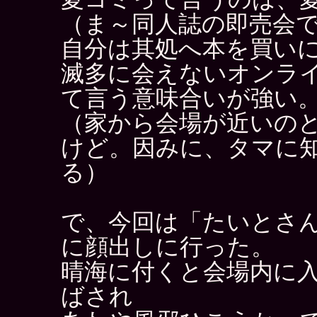
（ま～同人誌の即売会
自分は其処へ本を買い
滅多に会えないオンラ
て言う意味合いが強い
（家から会場が近いの
けど。因みに、タマに
る）
で、今回は「たいとさ
に顔出しに行った。
晴海に付くと会場内に
ばされ