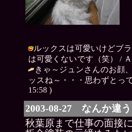
ルックスは可愛いけどブラ
は可愛くないです（笑） / ＡＫＩＲＡ 
きゃ～ジュンさんのお顔、
ッスね～・・・思わずとって喰
15:58 )
2003-08-27 なんか違う
秋葉原まで仕事の面接