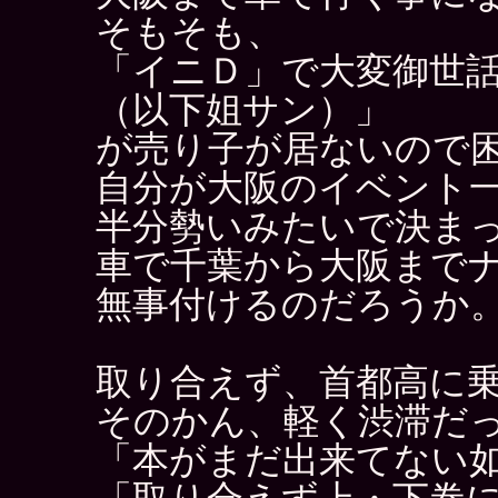
そもそも、
「イニＤ」で大変御世
（以下姐サン）」
が売り子が居ないので
自分が大阪のイベント
半分勢いみたいで決ま
車で千葉から大阪まで
無事付けるのだろうか
取り合えず、首都高に
そのかん、軽く渋滞だ
「本がまだ出来てない