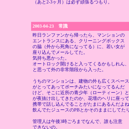
（あと2-3ヶ月）は必ず頑張るつもり。
2003-04-23 常識
昨日ランファンから帰ったら、マンションの
エントランスにある、クリーニングボックス
の脇（外から死角になってる）に、若い女が
座り込んでメールしてた。
気持ち悪かった。
オートロック開けると入ってくるかもしれん
と思って外の非常階段から入った。
うちのマンションは、建物の外も広くスペー
がとってあってポーチみたいになってるんだ
けど、そこに近所の青少年（ローティーン）
が夜抜け出してきたのか、花壇のヘリに座っ
携帯で話し込んでることがたまにあるんだよ
飲んでたジュースのPBとかそのままにしてた
管理人は午後3時ごろまでなんで、誰も注意
できないの。