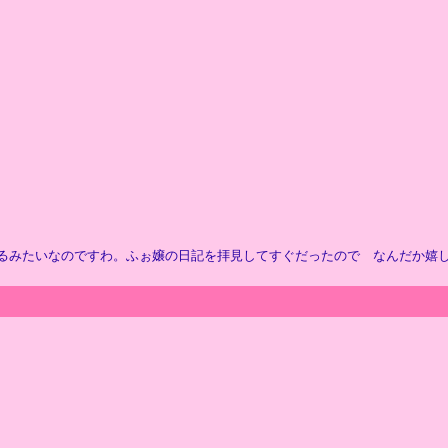
！
なのですわ。ふぉ嬢の日記を拝見してすぐだったので なんだか嬉しかったの。えへへ。 /