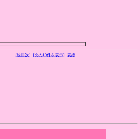
(総目次)
[次の10件を表示]
表紙