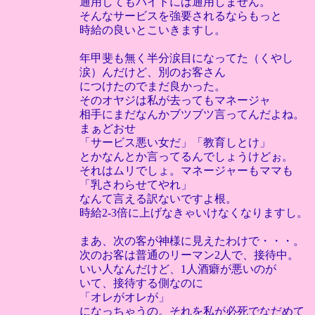
通用してもバイトには通用しません。
そんなサービスを強要されるならもっと
時給の良いとこいきますし。
年甲斐も無く半分涙目になってた（くやし
涙）んだけど、別のお客さん
につけたのでまだ良かった。
そのオヤジは私が去ってもマネージャ
相手にまだなんかブツブツ言ってんだよね。
まぁどおせ
「サービス悪い女だ」「教育しとけ」
とかなんとか言ってるんでしょうけどぉ。
それはムリでしょ。マネージャーもママも
「乳さわらせてやれ」
なんて言える訳ないですよ根。
時給2-3倍に上げなきゃいけなくなりますし。
まあ、次の客が神様に見えたわけで・・・。
次のお客は普通のリーマン2人で、接待中。
いい人なんだけど、1人酒癖が悪いのが
いて、接待する側なのに
「オレがオレが」
になっちゃうの。それを私が必死でなだめて