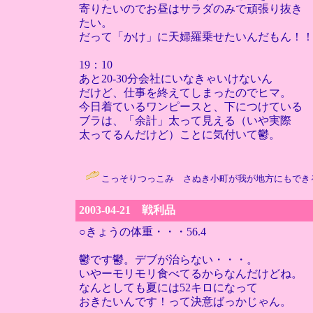
寄りたいのでお昼はサラダのみで頑張り抜き
たい。
だって「かけ」に天婦羅乗せたいんだもん！
19：10
あと20-30分会社にいなきゃいけないん
だけど、仕事を終えてしまったのでヒマ。
今日着ているワンピースと、下につけている
ブラは、「余計」太って見える（いや実際
太ってるんだけど）ことに気付いて鬱。
こっそりつっこみ さぬき小町が我が地方にもできるみたい
2003-04-21 戦利品
○きょうの体重・・・56.4
鬱です鬱。デブが治らない・・・。
いやーモリモリ食べてるからなんだけどね。
なんとしても夏には52キロになって
おきたいんです！って決意ばっかじゃん。