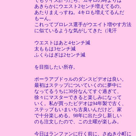
でもサイズ計ったら、52キロの時よりは
あきらかにウエスト2センチ増えてるの。
あたりまえっすね。4キロも増えてるんだ
もーん。
これってプロレス選手がウエイト増やす方法
に似ているような気がしてきた（滝汗
ウエストはあと4センチ減
太ももは3センチ減
ふくらはぎは2センチ減
を目指したい所存。
ポーラアブドゥルのダンスビデオは良い。
最初はステップについていくのに夢中に
なってるうちに30分なんてすぐ過ぎて、
徐々にマスターできると楽しみになって
いく。私が買ったビデオは94年製で古く、
ステップもいまいち古臭いんだけど、家
で十分楽しめる。98年に出た少し新しい
のも注文したので、この土曜が楽しみ。
今日はランファンに行く前に、さぬき小町に