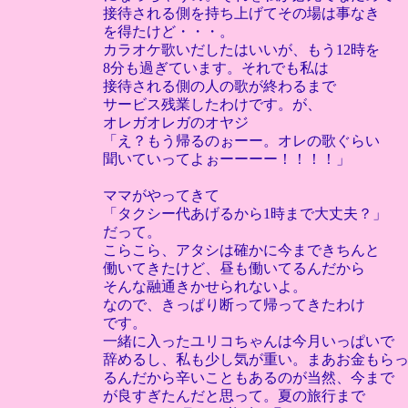
接待される側を持ち上げてその場は事なき
を得たけど・・・。
カラオケ歌いだしたはいいが、もう12時を
8分も過ぎています。それでも私は
接待される側の人の歌が終わるまで
サービス残業したわけです。が、
オレガオレガのオヤジ
「え？もう帰るのぉーー。オレの歌ぐらい
聞いていってよぉーーーー！！！！」
ママがやってきて
「タクシー代あげるから1時まで大丈夫？」
だって。
こらこら、アタシは確かに今まできちんと
働いてきたけど、昼も働いてるんだから
そんな融通きかせられないよ。
なので、きっぱり断って帰ってきたわけ
です。
一緒に入ったユリコちゃんは今月いっぱいで
辞めるし、私も少し気が重い。まあお金もら
るんだから辛いこともあるのが当然、今まで
が良すぎたんだと思って。夏の旅行まで