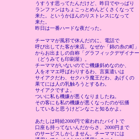
うすうす思ってたんだけど、昨日でやっぱり
ランファンはちょこっとめんどくさくなって
来た。というかほんのりストレスになって
来た。
昨日は一番ハードな夜だった。
チーママが風邪で休んだのに、電話で
呼び出してた客が来店。なぜか「錦の糸の町
からお出ましの自称「グラフィックデザイナ
（どうみても印刷屋）。
チーママがいないのでご機嫌斜めなのか、
人をオマエ呼ばわりするわ、言葉遣いは
サイアクだわ、セクハラ魔王だわ、あげくの
果てには人の乳触ろうとするわ。
サイアクですよ。
ついに私も機嫌が悪くなりましたね。
その客にも私の機嫌が悪くなったのが伝播
していると思うけどンなこと知るかよ。
あたしは時給2000円で雇われたバイトで
口座も持ってないんだからさ、2000円まで
のサービスしかしません。チーママには