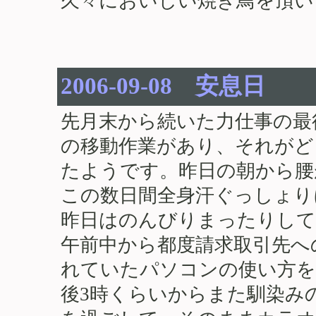
久々においしい焼き鳥を頂い
2006-09-08 安息日
先月末から続いた力仕事の最
の移動作業があり、それがど
たようです。昨日の朝から腰
この数日間全身汗ぐっしょり
昨日はのんびりまったりして
午前中から都度請求取引先へ
れていたパソコンの使い方を
後3時くらいからまた馴染み