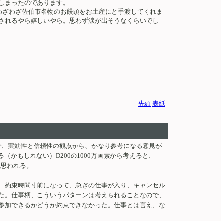
しまったのであります。
わざわざ佐伯市名物のお饅頭をお土産にと手渡してくれま
されるやら嬉しいやら。思わず涙が出そうなくらいでし
先頭
表紙
で、実効性と信頼性の観点から、かなり参考になる意見が
かもしれない）D200の1000万画素から考えると、
と思われる。
、約束時間寸前になって、急ぎの仕事が入り、キャンセル
た。仕事柄、こういうパターンは考えられることなので、
参加できるかどうか約束できなかった。仕事とは言え、な