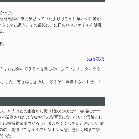
難かった。
に現像処理の速度が思っていたよりはるかに早いのに驚か
かろうかと思う。その証拠に、先日のD2Xファイルを処理
る。
る。
先頭
表紙
？またお会いできる日を楽しみにしています。次に会う
ました。寒さ厳しき折り、どうぞご自愛下さいませ。 /
い。30人ほどの集合から撮り始めたのだが、会場にテー
欠点が暴露されたようなお粗末な写真になっていて愕然とし
ピントは被写界深度内だろうとタカをくくっていたのだが、前
のの、周辺部では全くのピンボケ状態。恐らくF8まで絞
だった。