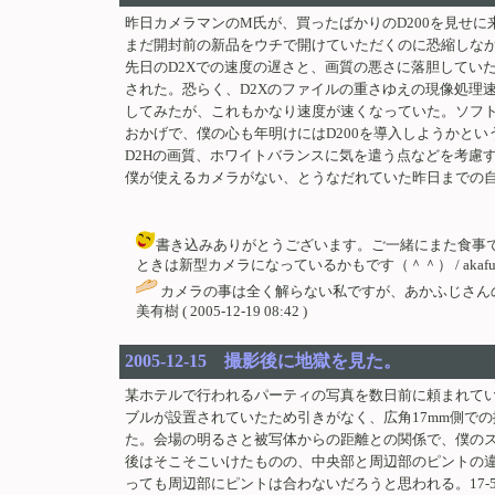
昨日カメラマンのM氏が、買ったばかりのD200を見せに
まだ開封前の新品をウチで開けていただくのに恐縮しなが
先日のD2Xでの速度の遅さと、画質の悪さに落胆してい
された。恐らく、D2Xのファイルの重さゆえの現像処理速
してみたが、これもかなり速度が速くなっていた。ソフ
おかげで、僕の心も年明けにはD200を導入しようかと
D2Hの画質、ホワイトバランスに気を遣う点などを考慮
僕が使えるカメラがない、とうなだれていた昨日までの
書き込みありがとうございます。ご一緒にまた食事
ときは新型カメラになっているかもです（＾＾） / akafuji ( 200
カメラの事は全く解らない私ですが、あかふじさん
美有樹 ( 2005-12-19 08:42 )
2005-12-15 撮影後に地獄を見た。
某ホテルで行われるパーティの写真を数日前に頼まれてい
ブルが設置されていたため引きがなく、広角17mm側での
た。会場の明るさと被写体からの距離との関係で、僕のスト
後はそこそこいけたものの、中央部と周辺部のピントの違
っても周辺部にピントは合わないだろうと思われる。17