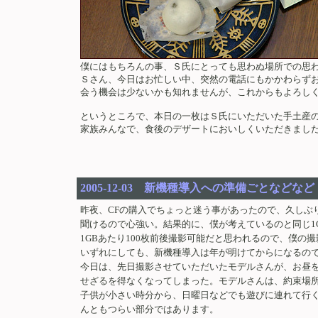
僕にはもちろんの事、Ｓ氏にとっても思わぬ場所での思
Ｓさん、今日はお忙しい中、突然の電話にもかかわらず
会う機会は少ないかも知れませんが、これからもよろし
というところで、本日の一枚はＳ氏にいただいた手土産
家族みんなで、食後のデザートにおいしくいただきまし
2005-12-03 新機種導入への準備ごとなどなど
昨夜、CFの購入でちょっと迷う事があったので、久しぶ
聞けるので心強い。結果的に、僕が考えているのと同じ1G
1GBあたり100枚前後撮影可能だと思われるので、僕の
いずれにしても、新機種導入は年が明けてからになるの
今日は、先日撮影させていただいたモデルさんが、お昼
せざるを得なくなってしまった。モデルさんは、約束場
子供が小さい時分から、日曜日などでも遊びに連れて行
んともつらい部分ではあります。