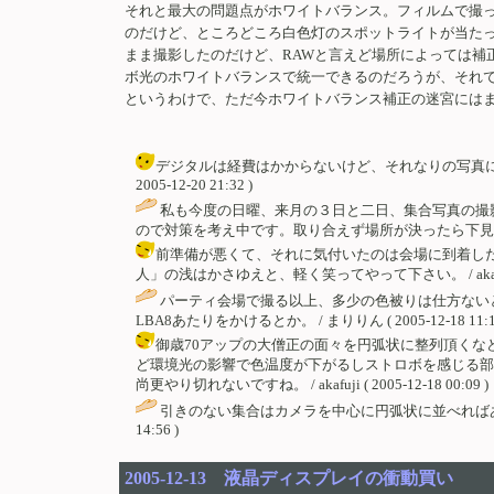
それと最大の問題点がホワイトバランス。フィルムで撮
のだけど、ところどころ白色灯のスポットライトが当た
まま撮影したのだけど、RAWと言えど場所によっては補
ボ光のホワイトバランスで統一できるのだろうが、それ
というわけで、ただ今ホワイトバランス補正の迷宮には
デジタルは経費はかからないけど、それなりの写真にしか
2005-12-20 21:32 )
私も今度の日曜、来月の３日と二日、集合写真の撮
ので対策を考え中です。取り合えず場所が決ったら下見に行きます。 
前準備が悪くて、それに気付いたのは会場に到着し
人」の浅はかさゆえと、軽く笑ってやって下さい。 / akafuji ( 2
パーティ会場で撮る以上、多少の色被りは仕方ない
LBA8あたりをかけるとか。 / まりりん ( 2005-12-18 11:11
御歳70アップの大僧正の面々を円弧状に整列頂く
ど環境光の影響で色温度が下がるしストロボを感じる部
尚更やり切れないですね。 / akafuji ( 2005-12-18 00:09 )
引きのない集合はカメラを中心に円弧状に並べればある程
14:56 )
2005-12-13 液晶ディスプレイの衝動買い