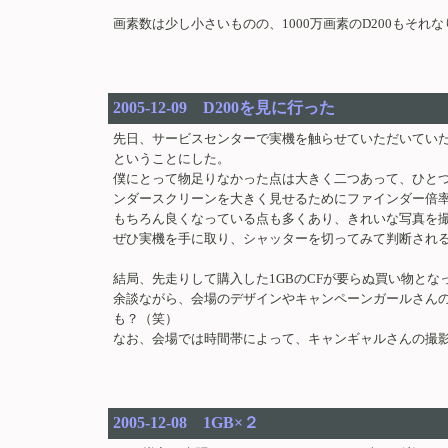
画素数は少し小さいものの、1000万画素のD200もそれ
2005-12-09 D200を見に行った
先日、サービスセンターで実機を触らせていただいていた
ということにした。
僕にとって物足りなかった点は大きく二つあって、ひと
ンダースクリーンを大きく見せるためにファインダー倍
もちろん良くなっている点も多くあり、きれいな写真を撮
ぜひ実機を手に取り、シャッターを切ってみて判断され
結局、先走りして購入した1GBのCFが要らぬ買い物とな
余談ながら、会場のデザインやキャンペーンガールさん
も？（笑）
なお、会場では時間帯によって、キャンギャルさんの撮
2005-12-08 1GB×２