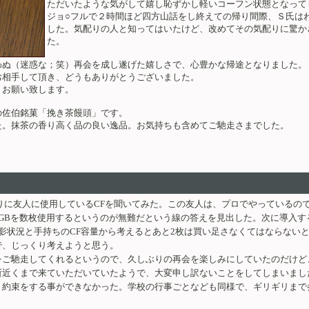
ただいたような気がして嬉し恥ずかし軽いコーフン状態となって
ジョ○フルで２時間ほど四方山話をし終えての帰り間際、Ｓ氏は
した。気配りの人と知ってはいたけど、改めてその気配りに驚か
た。
わぬ（迷惑な；笑）再会を成し遂げた嬉しさで、心豊かな帰途となりました。
お相手して頂き、どうもありがとうございました。
くお願い致します。
の佐伯銘菓「挽き茶饅頭」です。
た。抹茶の香り高く品の良い逸品。お気持ちも含めてご馳走さまでした。
りに友人に使用しているCFを聞いてみた。この友人は、プロでやっているの
Bを数枚使用するというのが無難だという線の答えを見出した。次に導入する（
撮影状況と手持ちのCF容量から考えるとあと2枚は買い足さなくてはならない
で、じっくり考えようと思う。
をご馳走してくれるというので、久しぶりの再会を楽しみにしていたのだけど
所近くまで来ていただいていたようで、大変申し訳ないことをしてしまいまし
く約束をする事ができなかった。学校の行事ごとなども同様で、ギリギリまで