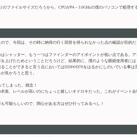
なりのファイルサイズだろうから、CPUがP4－3.0GHzの僕のパソコンで処
ので、今回は、その時に納得の行く回答を得られなかった点の確認が目的だっ
つはシャッター、もう一つはファインダーのアイポイントが低い点である。ア
率を上げたためということだろうけど、結果的に、僕のような眼鏡使用者には
ることができると言う点においてはD2HやD70をはるかにしのいでいる事
るが良かろうと思う。
ってしまった。残念！
の衣装、レベルが高いのにちょっと嬉しいオドロキだった。これがイベント会
影も可能らしいので、関心がある方はぜひ行ってみるべし！