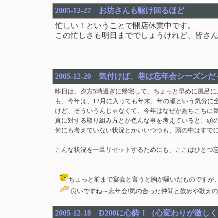
2005-12-27 お坊さんも駆け回るほど
忙しい！ということで開店休業中です。
この忙しさも明日まででしょうけれど、皆さ
2005-12-20 気付けば、巷は忘年会シーズン
昨日は、夕方5時過ぎに帰宅して、ちょっと早めに風呂
も、今年は、12月に入っても年末、年の瀬という気分に
けど、そういうんじゃなくて、今年はなぜかあちこちに
真に対する取り組み方とか色んな事を考えていると、頭
何にも考えていない状況とかいいつつも、頭の中はすでにD
こんな状況を一旦リセットするためにも、ここはひとつ
ちょっと前まで宴会と言うと胸が騒いだものですが、最近はめっ
良いですね～忘年会!気の合った仲間と飲めや歌えの大騒ぎ！やっ
2005-12-18 D200に心酔！（心変わりが激