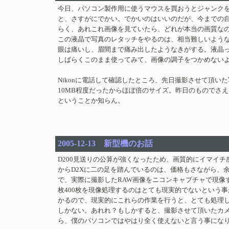
今日、パソコン製作用に使うマウスを買おうとジャンクを
と、さすがにでかい。でかいのはいいのだが、今までの
らく、あれこれ画像を見ていたら、どれが本当の画質な
この液晶で写真のレタッチをやるのは、相当難しいよう
眼は痛いし、眉間まで痛み出したようなきがする。液晶
しばらくこのまま使ってみて、画像の調子をつかめないよ
Nikonに電話して確認したところ、先日撮影させて頂
10MB程度だったからほぼ倍のサイズ。昨日のものでさ
ということか知らん。
2005-12-13 新型機のお話
D200見送りの公算が強くなったため、画質的にイマイ
からD2Xに二の足を踏んでいるのは、価格もさながら、
で、実際に撮影したRAW画像をニコンキャプチャで現像
枚400枚を現像処理するのはとても現実的でないという事
かるので、現実的にこれらの作業を行うと、とても処理し
しかない。あれれ？もしかすると、撮影させて頂いたカメ
ら、僕のパソコンではやはり全く使えないと言う事にな