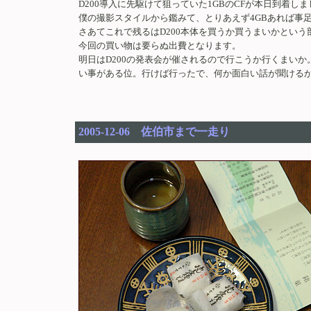
D200導入に先駆けて狙っていた1GBのCFが本日到着しま
僕の撮影スタイルから鑑みて、とりあえず4GBあれば事足
さあてこれで残るはD200本体を買うか買うまいかとい
今回の買い物は要らぬ出費となります。
明日はD200の発表会が催されるので行こうか行くまい
い事がある位。行けば行ったで、何か面白い話が聞ける
2005-12-06 佐伯市まで一走り