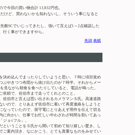
今回の買い物合計 13,832円也。
大だけど、買わないかも知れないし、そういう事になると
先般SCでいじってきたし、強いて言えば1～2点確認した
、行く事ができますやら。
先頭
表紙
を決め込んでまったりしていようと思い、７時に頃目覚め
つぶやきつつ布団から抜け出たのが７時半。それからメー
オを見ながら朝食を食べたりしていると、電話が鳴った。
ご依頼で、佐伯市まで走ってくれとのこと。
、佐伯市と言えば思い出されるカメラマンＳ氏。高速道路
ないので、とりあえず佐伯市に着いて再度連絡をしようと
になっていたので、留守電にとりあえず用件を伝えて切る
内に向かい、仕事でお忙しい中わざわざ時間を割いてあっ
「ジョ○フル」。
だということをＳ氏から聞いて初めて知り嬉しい驚き。し
でご案内頂き、なにかこう、とても貴重なものをみせてい