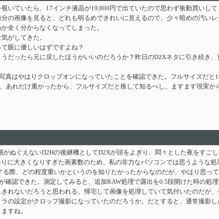
覗いていたら、17インチ液晶が19,800円で出ていたので思わず衝動買いし
自分の画像を見ると、どれも明るめできれいに見えるので、少々暗めの汚いレ
のか全く分からなくなってしまった。
な気がしてきた。
って眼に優しいはずですよね？
うだったら元に戻したほうがいいのだろうか？昨日のD2Xネタに引き続き、
いた写真はやはりクロップオンになっていたことを確認できた。フルサイズだと
え、あれだけ重かったから、フルサイズだと推して知るべし。ますます現実か
チ感がぬぐえないD2Hの後継機としてD2Xが頭をよぎり、悶々とした夜をす
余りに大きくなりすぎた画素数のため、私の非力なパソコンでは思うような
する際、どの程度重いかというのを知りたかったからなのだが、やはり思って
が確認できた。測定してみると、追加RAW処理で露出を0.5段開けた時の処
きれないだろうと思われる。帰宅して画像を処理していて気付いたのだが、長辺
ラの設定がクロップ撮影になっていたのだろうか。だとすると、通常撮影し
りますね。