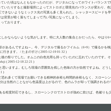
っていた頃はなんともなかったのだが、デジタルになってホワイトバランスで
っていたりすると撮影場所によってストロボと環境光のバランスが変わり、色
正できないようなミックス光の写真も多く見られた。シャッタースピードを
では背景が暗く落ちてしまって汚い写真になってしまう。
まっております。
ならないような気がします。特に大人数の集合とかだったら、やはり6×9の方に軍
影があるんですよね～。今、デジタルで撮るかフイルム（6×9）で撮るかを
/ たまのすけ ( 2005-12-19 01:32 )
た後の祭りでした。オムニの白色光用も持っていたのに忘れていたのです。そ
005-12-18 22:21 )
と思いますよ。むしろ現場の雰囲気を残した色味の方が自然ですよね。どう
 )
など恐れ多くて現場でお願いできる精神的余裕も時間的余裕もなく、スローシ
分は当然のことながら色温度は上がるので、色のムラが却って強調されるの
度対応できるし、スローシンクロでストロボ強めに炊けば、色被りも少しは緩和でき