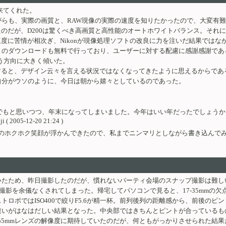
来てくれた。
らも、実際の画質と、RAW現像の実際の速度を知りたかったので、大変有
たのだが、D200は驚くべき高画質と高性能のオートホワイトバランス。それ
度に苦情が相次ぎ、Nikonが現像処理ソフトの改良に力を注いだ結果ではな
トのダウンロードも無料で行っており、ユーザーに対する配慮に感謝感謝であ
いう方向に大きく傾いた。
すると、デザイン云々を言える状況ではなくなってきたように思えるからであ
自分がウソのように、今日は朝から嬉々としているのであった。
でもと思いつつ、年末になってしまいました。今年はいい年だったでしょうか
5-12-20 21:24 )
のホクホク笑顔が浮かんできたので、私までニンマリとしながら書き込んでみ
たため、昨日撮影したのだが、慣れないパーティ会場のスナップ撮影は難し
撮影を余儀なくされてしまった。帰宅してパソコンで見ると、17-35mmの
ロボではISO400で絞りF5.6が精一杯。前列後列の距離感から、前後の
いがはなはだしい結果となった。中央部ではきちんとピントが合っているも
-55mmレンズの解像度に期待していたのだが、何ともがっかりさせられた結果