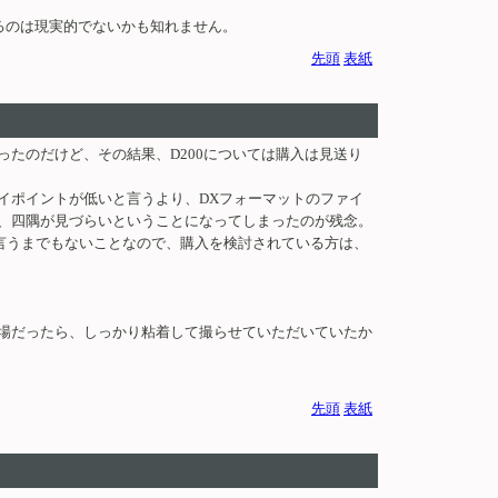
理するのは現実的でないかも知れません。
先頭
表紙
たのだけど、その結果、D200については購入は見送り
イポイントが低いと言うより、DXフォーマットのファイ
、四隅が見づらいということになってしまったのが残念。
は言うまでもないことなので、購入を検討されている方は、
場だったら、しっかり粘着して撮らせていただいていたか
先頭
表紙