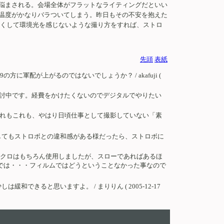
悩まされる。会場全体がフラットなライティングだといい
温度がかなりバラついてしまう。昨日もその不安を抱えた
早くして環境光を感じないような撮り方をすれば、ストロ
先頭
表紙
配が上がるのではないでしょうか？ / akafuji (
検討中です。経費をかけたくないのでデジタルでやりたい
れもこれも、やはり日頃仕事として撮影していない「素
してもストロボとの違和感がある様だったら、ストロボに
ンクロはもちろん使用しましたが、スローであればあるほ
では・・・フィルムではどうということなかった事なので
ると思いますよ。 / まりりん ( 2005-12-17