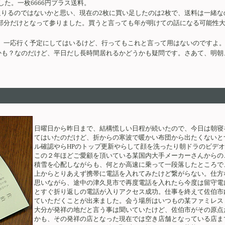
した。一枚6666円プラス送料。
りるのではないかと思い、現在の2枚に買い足したのは2枚で、送料は一緒なので
う部分だけとなって参りました。買うと言っても年が明けての話になる可能性
か。一応行く予定にしてはいるけど、行ってもこれと言って用はないのですよ。
かも？なのだけど、平日だし長時間居れるかどうかも疑問です。さあて、明朝
日曜日から昨日まで、結構慌しい日程が続いたので、今日は朝寝
てはいたのだけど、折からの寒波で暖かい布団から出たくないと
ル確認やらHPのトップ更新やらして顔を洗ったり朝ドラのビデ
この２年ほどご愛顧を頂いている某国内大手メーカーさんからの
積雪を心配しながらも、何とか高速に乗って一段落したところで
上からとりあえず携帯に電話を入れてみたけど繋がらない。仕方
思いながら、途中の津久見市で再度電話を入れたら今度は留守電
とすぐ折り返しの電話が入りアクセス成功。仕事を終えて佐伯市
ていただくことが出来ました。会う場所はいつもの某ファミレス
大分が発祥の地だと言う事は聞いていたけど、佐伯市がその原点
かも、その発祥の店となった現在では空き店舗となっている店ま