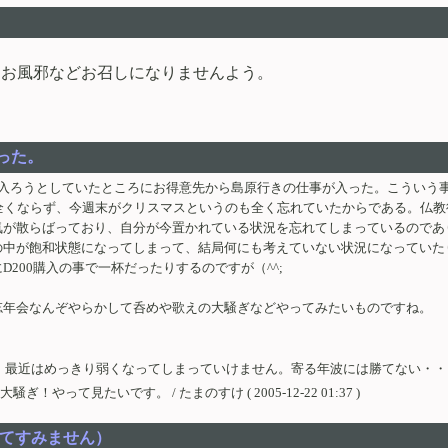
んお風邪などお召しになりませんよう。
だった。
に入ろうとしていたところにお得意先から島原行きの仕事が入った。こういう
全くならず、今週末がクリスマスというのも全く忘れていたからである。仏
気が散らばっており、自分が今置かれている状況を忘れてしまっているのであ
の中が飽和状態になってしまって、結局何にも考えていない状況になっていた
200購入の事で一杯だったりするのですが（^^;
忘年会なんぞやらかして呑めや歌えの大騒ぎなどやってみたいものですね。
きり弱くなってしまっていけません。寄る年波には勝てない・・・泣 / akafuji (
て見たいです。 / たまのすけ ( 2005-12-22 01:37 )
しくてすみません）