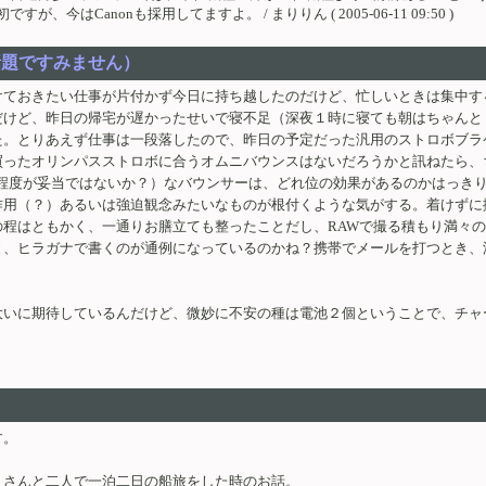
今はCanonも採用してますよ。 / まりりん ( 2005-06-11 09:50 )
な話題ですみません）
けておきたい仕事が片付かず今日に持ち越したのだけど、忙しいときは集中す
だけど、昨日の帰宅が遅かったせいで寝不足（深夜１時に寝ても朝はちゃんと
た。とりあえず仕事は一段落したので、昨日の予定だった汎用のストロボブラ
買ったオリンパスストロボに合うオムニバウンスはないだろうかと訊ねたら、
0円程度が妥当ではないか？）なバウンサーは、どれ位の効果があるのかはっき
作用（？）あるいは強迫観念みたいなものが根付くような気がする。着けずに
程はともかく、一通りお膳立ても整ったことだし、RAWで撮る積もり満々
と、ヒラガナで書くのが通例になっているのかね？携帯でメールを打つとき、
ボ。大いに期待しているんだけど、微妙に不安の種は電池２個ということで、チ
す。
ミさんと二人で一泊二日の船旅をした時のお話。