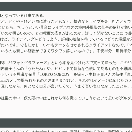
例となっている仕事である。
けど、どうやらひどい雨に遭うこともなく、快適なドライブを楽しむことがで
ていたら、ちょうどいい具合にライブハウスの室内外撮影の仕事の依頼が舞い
暗いのか明るいのか、どの程度の広さがあるのか、詳しく聞かないことには機
ているけど、ライティングをどうしよう。詳細の連絡を待っているけどまだ電話
たいです。でもしかし、いつもデータをせかされるクライアントなので、R
というのも新しい経験ができてワクワク嬉しいものです。不安半分、期待半分
誌「36フォトグラファーズ」という本を見つけたので買って帰った。この30
倫子さんの「うたたね」や、ビビッドで斬新な色使いで見るものを不思議な世界
ないという不思議な光景「TOKYO NOBODY」を撮った中野正貴さんの新作
35mmカメラで撮られたものとさまざまだけど、それぞれイメージに応じたカ
み直しながら、何となく自分が言いたくて、うまく言い表せなかったことを、
の往復の車中、僕の頭の中はこれから何を撮っていこうかという思いがグルグ
ので、オリンパスのサポートセンターに電話して尋ねてみた。疑問点という