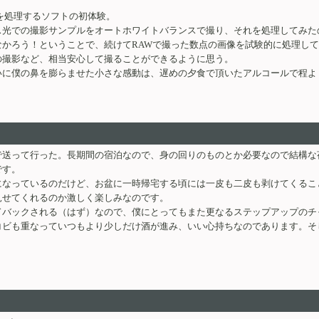
を処理するソフトの初体験。
ス光での撮影サンプルをオートホワイトバランスで撮り、それを処理してみた
かろう！ということで、続けてRAWで撮った数点の画像を試験的に処理し
の撮影など、相当安心して撮ることができるように思う。
いに僕の鼻を膨らませた小さな感動は、遅めの夕食で頂いたアルコールで程よ
で送って行った。長期間の宿泊なので、身の回りのものとか必要なので結構な
です。
になっているのだけど、お盆に一時帰宅する頃には一皮も二皮も剥けてくるこ
見せてくれるのか激しく楽しみなのです。
ドバックされる（はず）なので、僕にとってもまた更なるステップアップのチ
コビも重なっていつもより少しだけ酒が進み、いい心持ちなのであります。そ