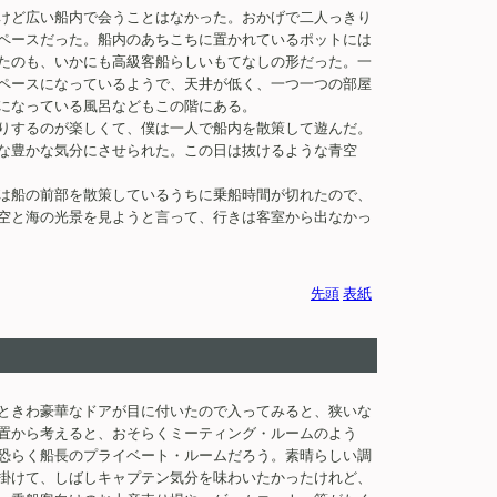
けど広い船内で会うことはなかった。おかげで二人っきり
ペースだった。船内のあちこちに置かれているポットには
たのも、いかにも高級客船らしいもてなしの形だった。一
ペースになっているようで、天井が低く、一つ一つの部屋
になっている風呂などもこの階にある。
りするのが楽しくて、僕は一人で船内を散策して遊んだ。
な豊かな気分にさせられた。この日は抜けるような青空
は船の前部を散策しているうちに乗船時間が切れたので、
空と海の光景を見ようと言って、行きは客室から出なかっ
先頭
表紙
ときわ豪華なドアが目に付いたので入ってみると、狭いな
置から考えると、おそらくミーティング・ルームのよう
恐らく船長のプライベート・ルームだろう。素晴らしい調
掛けて、しばしキャプテン気分を味わいたかったけれど、