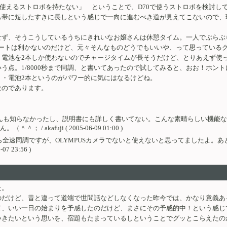
0で使えるストロボを持たない」 ということで、D70で使うストロボを検討し
も帯に短したすきに長しという感じで一向に進むべき道が見えてこないので、
せず、そうこうしているうちにきれいなお嬢さんは休憩タイム。一人でぶらぶ
TLオートは利かないのだけど、元々そんなものどうでもいいや、って思ってい
。電池を2本しか使わないのでチャージタイムが長そうだけど、とりあえず使
う点。1/8000秒まで同調、と書いてあったので試してみると、おお！ホン
・電池2本というのがパワー的に気にはなるけどね。
なのであります。
さんも知らなかったし、説明書にも詳しく書いてない。こんな素晴らしい機能
kafuji ( 2005-06-09 01:00 )
なら全速同調ですが、OLYMPUSカメラでないと使えないと思ってましたよ。
23:56 )
た。
のだけど、昔と違って道端で世間話などしなくなった昨今では、かなり意義あ
て、いい一日の始まりを予感したのだけど、まさにその予感的中！という感じ
いきたいという思いを、宿題もたまっているしということでグッとこらえたの