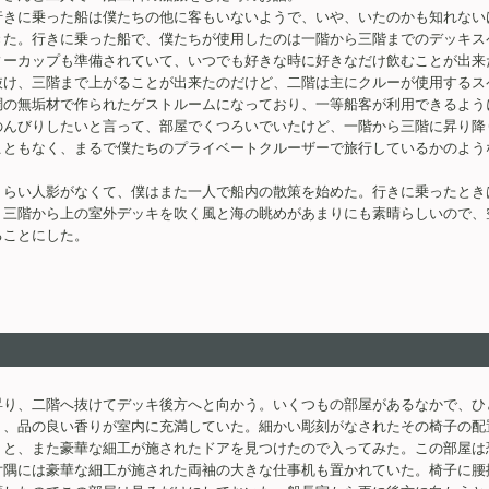
行きに乗った船は僕たちの他に客もいないようで、いや、いたのかも知れない
きた。行きに乗った船で、僕たちが使用したのは一階から三階までのデッキス
ィーカップも準備されていて、いつでも好きな時に好きなだけ飲むことが出来
抜け、三階まで上がることが出来たのだけど、二階は主にクルーが使用するス
調の無垢材で作られたゲストルームになっており、一等船客が利用できるよう
のんびりしたいと言って、部屋でくつろいでいたけど、一階から三階に昇り降
こともなく、まるで僕たちのプライベートクルーザーで旅行しているかのよう
。
くらい人影がなくて、僕はまた一人で船内の散策を始めた。行きに乗ったとき
。三階から上の室外デッキを吹く風と海の眺めがあまりにも素晴らしいので、
することにした。
昇り、二階へ抜けてデッキ後方へと向かう。いくつもの部屋があるなかで、ひ
り、品の良い香りが室内に充満していた。細かい彫刻がなされたその椅子の配
うと、また豪華な細工が施されたドアを見つけたので入ってみた。この部屋は
片隅には豪華な細工が施された両袖の大きな仕事机も置かれていた。椅子に腰