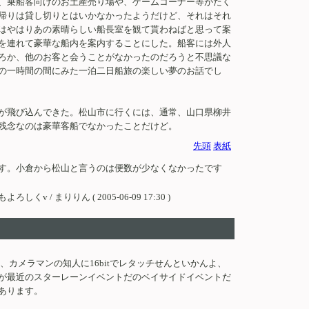
、乗船客向けのお土産売り場や、ゲームコーナー等がたく
帰りは貸し切りとはいかなかったようだけど、それはそれ
はやはりあの素晴らしい船長室を観て貰わねばと思って案
を連れて豪華な船内を案内することにした。船客には外人
ろか、他のお客と会うことがなかったのだろうと不思議な
の一時間の間にみた一泊二日船旅の楽しい夢のお話でし
が飛び込んできた。松山市に行くには、通常、山口県柳井
残念なのは豪華客船でなかったことだけど。
先頭
表紙
ます。小倉から松山と言うのは便数が少なくなかったです
りん ( 2005-06-09 17:30 )
、カメラマンの知人に16bitでレタッチせんといかんよ、
が最近のスターレーンイベントだのベイサイドイベントだ
あります。