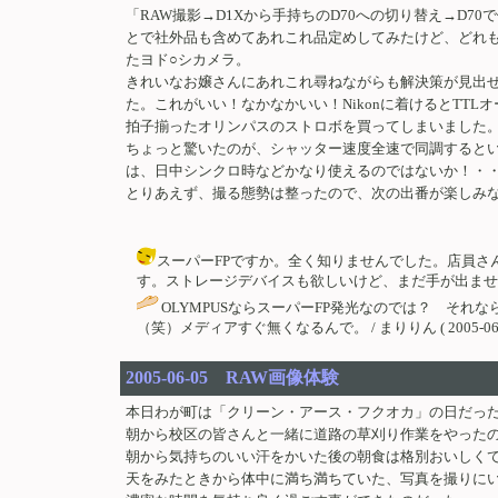
「RAW撮影→D1Xから手持ちのD70への切り替え→D7
とで社外品も含めてあれこれ品定めしてみたけど、どれ
たヨド○シカメラ。
きれいなお嬢さんにあれこれ尋ねながらも解決策が見出
た。これがいい！なかなかいい！Nikonに着けるとT
拍子揃ったオリンパスのストロボを買ってしまいました
ちょっと驚いたのが、シャッター速度全速で同調するとい
は、日中シンクロ時などかなり使えるのではないか！・・
とりあえず、撮る態勢は整ったので、次の出番が楽しみ
スーパーFPですか。全く知りませんでした。店員
す。ストレージデバイスも欲しいけど、まだ手が出ません。（＾＾； / a
OLYMPUSならスーパーFP発光なのでは？ それ
（笑）メディアすぐ無くなるんで。 / まりりん ( 2005-06-07 
2005-06-05 RAW画像体験
本日わが町は「クリーン・アース・フクオカ」の日だっ
朝から校区の皆さんと一緒に道路の草刈り作業をやった
朝から気持ちのいい汗をかいた後の朝食は格別おいしく
天をみたときから体中に満ち満ちていた、写真を撮りに