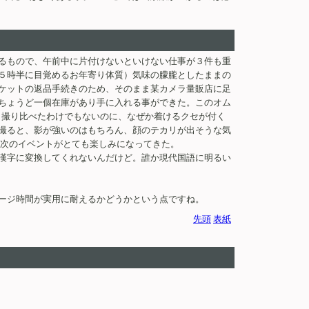
るもので、午前中に片付けないといけない仕事が３件も重
５時半に目覚めるお年寄り体質）気味の朦朧としたままの
ケットの返品手続きのため、そのまま某カメラ量販店に足
ちょうど一個在庫があり手に入れる事ができた。このオム
り撮り比べたわけでもないのに、なぜか着けるクセが付く
撮ると、影が強いのはもちろん、顔のテカリが出そうな気
の次のイベントがとても楽しみになってきた。
漢字に変換してくれないんだけど。誰か現代国語に明るい
ャージ時間が実用に耐えるかどうかという点ですね。
先頭
表紙