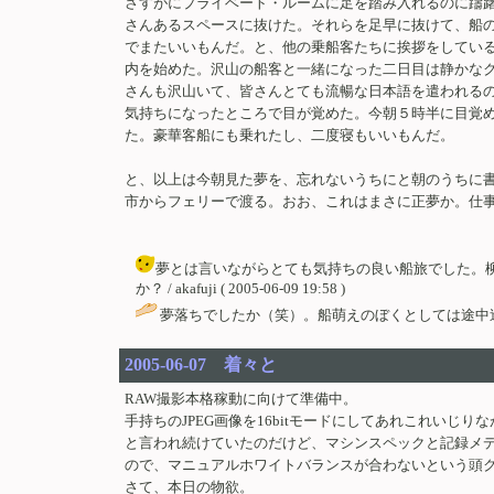
さすがにプライベート・ルームに足を踏み入れるのに躊
さんあるスペースに抜けた。それらを足早に抜けて、船
でまたいいもんだ。と、他の乗船客たちに挨拶をしてい
内を始めた。沢山の船客と一緒になった二日目は静かな
さんも沢山いて、皆さんとても流暢な日本語を遣われる
気持ちになったところで目が覚めた。今朝５時半に目覚
た。豪華客船にも乗れたし、二度寝もいいもんだ。
と、以上は今朝見た夢を、忘れないうちにと朝のうちに
市からフェリーで渡る。おお、これはまさに正夢か。仕
夢とは言いながらとても気持ちの良い船旅でした。
か？ / akafuji ( 2005-06-09 19:58 )
夢落ちでしたか（笑）。船萌えのぼくとしては途中迄羨まし
2005-06-07 着々と
RAW撮影本格稼動に向けて準備中。
手持ちのJPEG画像を16bitモードにしてあれこれいじ
と言われ続けていたのだけど、マシンスペックと記録メ
ので、マニュアルホワイトバランスが合わないという頭
さて、本日の物欲。