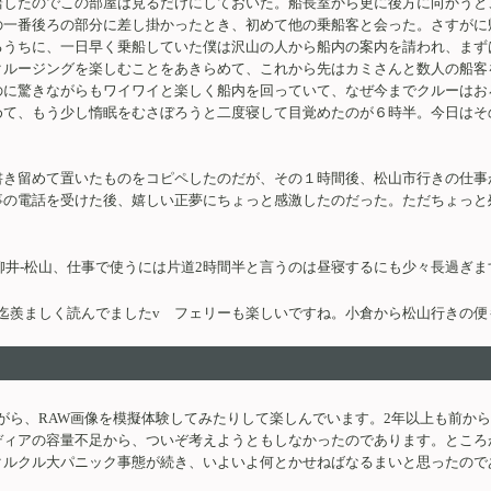
躇したのでこの部屋は見るだけにしておいた。船長室から更に後方に向かうと
の一番後ろの部分に差し掛かったとき、初めて他の乗船客と会った。さすがに
るうちに、一日早く乗船していた僕は沢山の人から船内の案内を請われ、まず
クルージングを楽しむことをあきらめて、これから先はカミさんと数人の船客
のに驚きながらもワイワイと楽しく船内を回っていて、なぜ今までクルーはお
めて、もう少し惰眠をむさぼろうと二度寝して目覚めたのが６時半。今日はそ
書き留めて置いたものをコピペしたのだが、その１時間後、松山市行きの仕事
事の電話を受けた後、嬉しい正夢にちょっと感激したのだった。ただちょっと
柳井-松山、仕事で使うには片道2時間半と言うのは昼寝するにも少々長過ぎ
く読んでましたv フェリーも楽しいですね。小倉から松山行きの便もよろしくv / まり
りながら、RAW画像を模擬体験してみたりして楽しんでいます。2年以上も前から
ディアの容量不足から、ついぞ考えようともしなかったのであります。ところ
クルクル大パニック事態が続き、いよいよ何とかせねばなるまいと思ったので