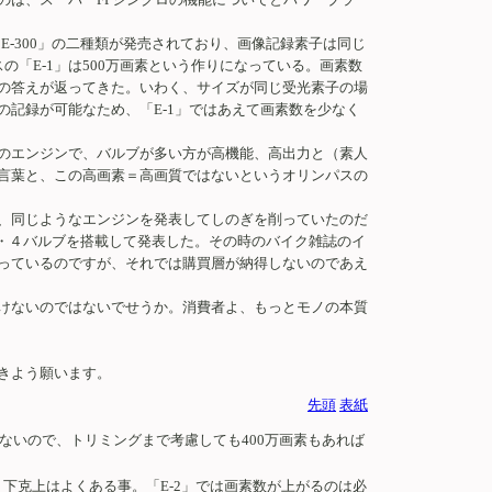
E-300」の二種類が発売されており、画像記録素子は同じ
の「E-1」は500万画素という作りになっている。画素数
の答えが返ってきた。いわく、サイズが同じ受光素子の場
記録が可能なため、「E-1」ではあえて画素数を少なく
のエンジンで、バルブが多い方が高機能、高出力と（素人
言葉と、この高画素＝高画質ではないというオリンパスの
、同じようなエンジンを発表してしのぎを削っていたのだ
カム・４バルブを搭載して発表した。その時のバイク雑誌のイ
っているのですが、それでは購買層が納得しないのであえ
けないのではないでせうか。消費者よ、もっとモノの本質
きよう願います。
先頭
表紙
いので、トリミングまで考慮しても400万画素もあれば
下克上はよくある事。「E-2」では画素数が上がるのは必