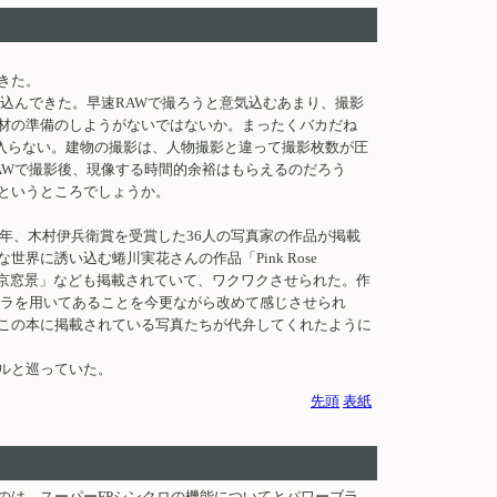
きた。
込んできた。早速RAWで撮ろうと意気込むあまり、撮影
材の準備のしようがないではないか。まったくバカだね
が入らない。建物の撮影は、人物撮影と違って撮影枚数が圧
AWで撮影後、現像する時間的余裕はもらえるのだろう
というところでしょうか。
年、木村伊兵衛賞を受賞した36人の写真家の作品が掲載
に誘い込む蜷川実花さんの作品「Pink Rose
「東京窓景」なども掲載されていて、ワクワクさせられた。作
メラを用いてあることを今更ながら改めて感じさせられ
この本に掲載されている写真たちが代弁してくれたように
ルと巡っていた。
先頭
表紙
のは、スーパーFPシンクロの機能についてとパワーブラ