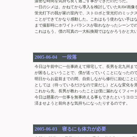
濃密な時間を気持ち良く過ごす事ができたのだった。
一日のシメは、かねてから導入を検討していたRAW画像
蛍光灯下の我が家の室内で、ストロボと蛍光灯のミック
ことができてかなり感動した。これはもう使わない手はな
まで撮影時にホワイトバランスが取れなかったシーンで
これはもう、僕の写真の一大転換期ではなかろうかと大
2005-06-04 一段落
今日は午前中に一仕事終えて帰宅して、長男を北九州ま
が困るしということで、僕が送っていくことになったの
明日からお盆前までの間、自炊しながら修行に励むこと
としては（待っているだけなので楽だし）どんな変化を
これから先、長男が教わったことは僕に漏れなくフィー
今日は懸案の一仕事を無事終える事もできたというヨロ
済ませようと前向きな気持ちになったりするのです。
2005-06-03 寝るにも体力が必要