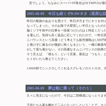
至でしょう。ちなみにスーパーFP発光はOLYMPUSが最初ですが、
2005-06-09 今日も続くぞRAWネタ（退屈
昨日の船旅のあおりを受けて、昨日夕方までにキリを付
なってしまった。そのお陰で大変慌しい半日となったの
脳ミソで午前中の仕事を一段落つけたのは１時近くだっ
を運んだ。気持ち良く返品に応じてくれたので、一昨日
ニバウンスという高価（どう考えても販売価格は1,50
と着けずに撮るのが微妙に怖くなるという、一種の麻薬
がして落ち着かない。その高価なオムニバウンスの効果の
そう言えば、「積もり」という言葉。最近は「つもり」
ヒトがいたら教えてください。
1/8000秒でシンクロしてくれるスグレモノのストロ
2005-06-09 夢は船に乗って（その１）
久々に長文になったので、今日は二部構成になっとりま
子供たちも家を離れて二人になったしということで、カ