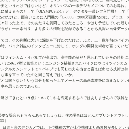
必要というわけではないけど、オリンパスの一眼デジカメについてのお尋ね。
耐えるものとして「OLYMPUS E-1」と、デジタル一眼レフ入門機として「
のだけど、面白いことに入門機の「E-300」は800万画素なのに、プロユース
重々知った上で、そのあたりを質問してみたところ、やはり予想していた通り
うが）一画素当り、より多くの情報を記録できることから奥深い画像データの
しては、その判断に大いに溜飲を下げたのだけど、ふと、二十数年前のバイク
の時、バイク雑誌のインタビューに対して、ホンダの開発技術者が言っていた
ダはツィンカム・４バルブが高出力、高性能の証だと思われていたその時期に
という250ccV型２気筒というエンジンを搭載されたバイクにやはりツィン
シングルカムシャフトで２バルブでも同じ出力を出せと言えば出せる技術は持
うな事を言っていたのと同じ答えではないか。
質とは限らないという部分を知った上でメーカーの高画素攻勢に臨まないとい
じ事を思ったのであった。
を遂げてきたという点についてこれを否定するものではありませんので誤解な
要な場合ももちろんあるでしょうね。僕の場合はほとんどプリントアウトしな
3 )
。日進月歩のデジカメでは、下位機種の方が上位機種より画素数が多いという