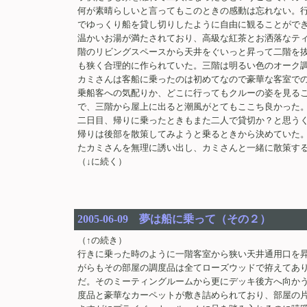
何が素晴らしいと言ってもこのときの感動は忘れない。
でゆっくり船を貸し切りしたように自由に観ることがで
温かいお湯が満たされており、高級な紅茶とお洒落なテ
階のリビングスペースから天井をぐいっと昇って二階を
も狭く合理的に作られていた。三階は明るい色のオーク
カミさんは客船に乗ったのは初めてなので豪華な客室で
乗船客への気配りか、どこに行ってもクルーの姿を見る
で、三階から屋上に出ると潮風がとてもここち良かった
二日目、帰りに乗ったときもまた二人で貸切か？と思う
帰りは後部を散策してみようと乗るときから決めていた
たカミさんを無理に誘い出し、カミさんと一緒に散策
（↓に続く）
2005-06-09 夢は船に乗って（その２）
（↑の続き）
行きに乗った時のように一階客室から狭い天井通用口を
がらもその部屋の調度品は全てローズウッドで拵えてあ
だ。そのミーティングルームから更にデッキ後方へ向か
度品と豪華なカーペットが敷き詰められており、部屋の