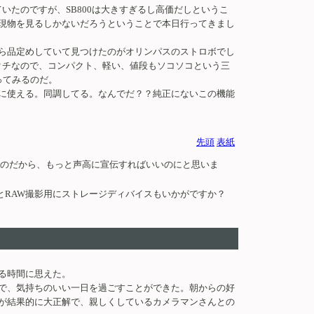
ていたのですが、SB800は大きすぎるし高価だしというこ
現物を見るしかないだろうということで本日行ってきまし
ら品定めしていて見つけたのがオリンパスのストロボでし
るクチなので、コンパクト、軽い、値段もソコソコという三
ってみるのだ。
トに使える。同調してる。なんでだ？？純正にないこの機能
先頭
表紙
なのだから、もっと声高に宣伝すればいいのにと思いま
あとRAW撮影用にストレージディバイスもいかがですか？
る時間に思えた。
で、気持ちのいい一日を過ごすことができた。朝からの好
が結果的に大正解で、親しくしているカメラマンさんとの