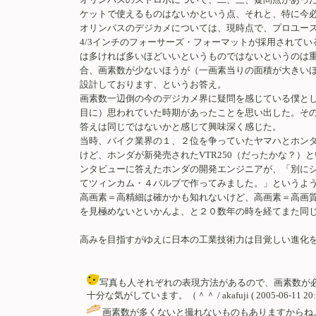
ケットで使えるものはないかという点、それと、特に今
オリンパスのデジカメについては、現時点で、プロユースに
4/3インチのフォーサーズ・フォーマットが採用されている
は多ければ多いほどいいというものではないというのは
合、画素数が少ないほうが（一画素当りの面積が大きいほ
設計しております、というお答え。
画素数一辺倒の今のデジカメ界に疑問を感じている僕と
目に）思われていた時期があったことを思い出した。そ
答えは同じではないかと感じて興味深く感じた。
当時、バイク業界の１、２位を争っていたヤマハとホン
けど、ホンダが新発売されたVTR250（だったかな？）
ンタビューに答えたホンダの開発エンジニアが、「別に
てツィンカム・４バルブで作ってみました。」というよ
高画素＝高精細は確かかも知れないけど、高画素＝高画
を見極めないといかんよ、と２０数年の時を経てまた同
高みを目指すがゆえに日本の工業技術力は目覚しい進化
写真も人それぞれの表現方法があるので、画素数が必
十分な気がしています。（＾＾ / akafuji ( 2005-06-11 20:3
画素数が多くないと撮れないものもありますからね