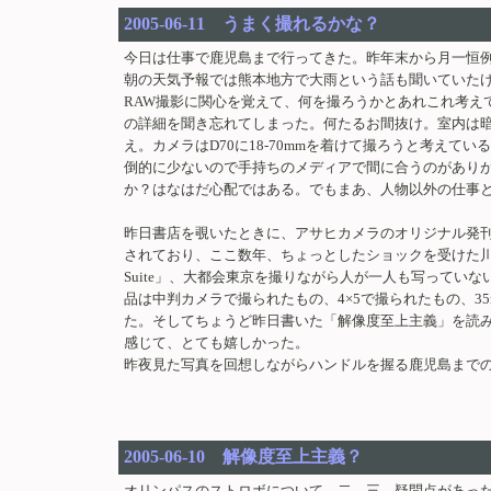
2005-06-11 うまく撮れるかな？
今日は仕事で鹿児島まで行ってきた。昨年末から月一恒
朝の天気予報では熊本地方で大雨という話も聞いていた
RAW撮影に関心を覚えて、何を撮ろうかとあれこれ考え
の詳細を聞き忘れてしまった。何たるお間抜け。室内は
え。カメラはD70に18-70mmを着けて撮ろうと考え
倒的に少ないので手持ちのメディアで間に合うのがありが
か？はなはだ心配ではある。でもまあ、人物以外の仕事
昨日書店を覗いたときに、アサヒカメラのオリジナル発刊
されており、ここ数年、ちょっとしたショックを受けた川内
Suite」、大都会東京を撮りながら人が一人も写ってい
品は中判カメラで撮られたもの、4×5で撮られたもの、
た。そしてちょうど昨日書いた「解像度至上主義」を読
感じて、とても嬉しかった。
昨夜見た写真を回想しながらハンドルを握る鹿児島まで
2005-06-10 解像度至上主義？
オリンパスのストロボについて、二、三、疑問点があった