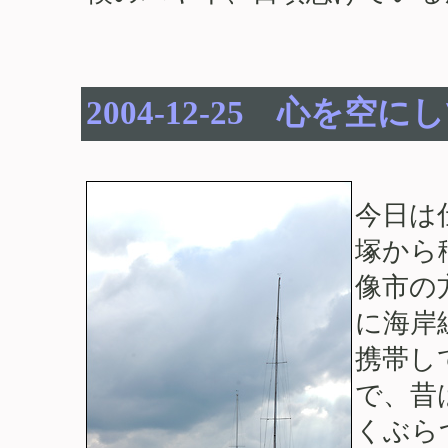
2004-12-25 心を空に
今日は
塚から
像市の
に海岸
携帯し
で、昔
くぶら