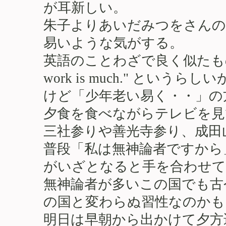
が耳新しい。
朱子よりあいだみつをさんの
易いような気がする。
英語のことわざで良く似たものを探すと”T
work is much." とい
けど「少年老い易く・・」の
夕食を食べながらテレビを見
三社参りや善光寺参り、成田
普段「私は無神論者ですから
がいざとなると手を合わせて
無神論者が多いこの国でも古
の国と変わらぬ習性なのかも
明日は早朝から出かけて夕方