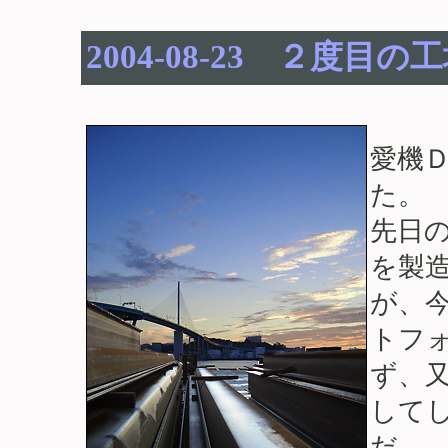
2004-08-23 ２度目の
愛機
た。
先日
を製
が、
トフ
ず、
してし
だ。