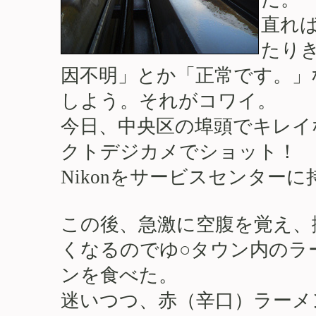
直れ
たり
因不明」とか「正常です。」
しよう。それがコワイ。
今日、中央区の埠頭でキレイ
クトデジカメでショット！
Nikonをサービスセンター
この後、急激に空腹を覚え、
くなるのでゆ○タウン内のラ
ンを食べた。
迷いつつ、赤（辛口）ラーメ