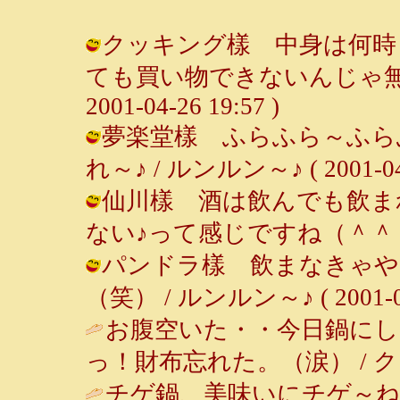
クッキング樣 中身は何時
ても買い物できないんじゃ無い
2001-04-26 19:57 )
夢楽堂樣 ふらふら～ふら
れ～♪ / ルンルン～♪ ( 2001-04-2
仙川樣 酒は飲んでも飲ま
ない♪って感じですね（＾＾； / ルン
パンドラ樣 飲まなきゃや
（笑） / ルンルン～♪ ( 2001-04-
お腹空いた・・今日鍋にし
っ！財布忘れた。（涙） / クッキング 
チゲ鍋、美味いにチゲ～ね～