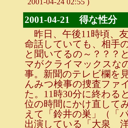
2001-04-24 02:55 )
2001-04-21 得な性分
昨日、午後11時頃、
命話していても、相手
と聞いてるの～？？？
マがクライマックスな
事。新聞のテレビ欄を
んみつ検事の捜査ファ
た。11時30分に終わ
位の時間にかけ直して
えて「鈴井の巣」（「
出演している「大泉 