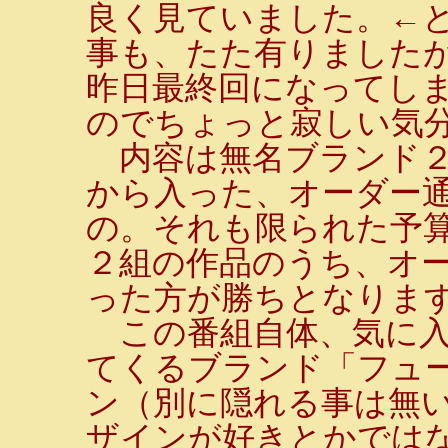
良く見ていました。←
事も、たた有りました
昨日最終回になってし
のでちょっと寂しい気
内容は無名ブランド２
から入った、オーダー
の。それも限られた予
２組の作品のうち、オ
った方が勝ちとなりま
この番組自体、気に入
てくるブランド「フュ
ン（別に隠れる事は無い
ザインが好きとかでは