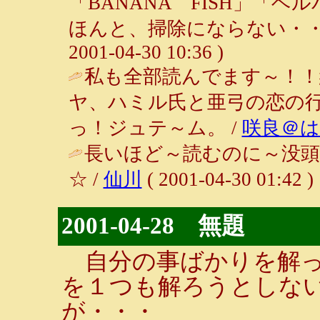
「BANANA FISH」「
ほんと、掃除にならない・・
2001-04-30 10:36 )
私も全部読んでます～！！
ヤ、ハミル氏と亜弓の恋の
っ！ジュテ～ム。 /
咲良＠
長いほど～読むのに～没頭
☆ /
仙川
( 2001-04-30 01:42 )
2001-04-28 無題
自分の事ばかりを解っ
を１つも解ろうとしな
が・・・