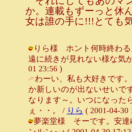
それにしてもあのマン
か。連載もずーっと休
女は誰の手に!!!とても
りら様 ホント何時終わる
遠に続きが見れない様な気がして。
01 23:56 )
わーい、私も大好きです
か新しいのが出ないせいで
なります～。いつになった
ぇ・・。 /
りら
( 2001-04-30 
夢楽堂様 そーです。安達ゆ
ンルン～♪ ( 2001-04-30 17:12 