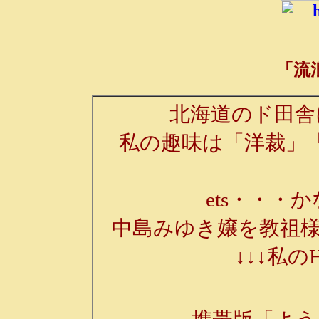
「流
北海道のド田舎
私の趣味は「洋裁」
ets・・・か
中島みゆき嬢を教祖様
↓↓↓私の