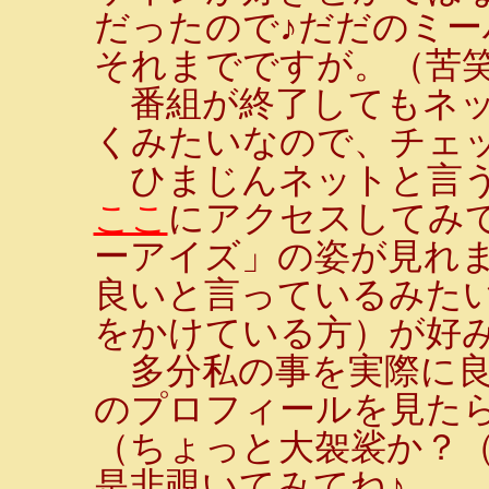
だったので♪だだのミ
それまでですが。（苦
番組が終了してもネッ
くみたいなので、チェ
ひまじんネットと言う
ここ
にアクセスしてみ
ーアイズ」の姿が見れま
良いと言っているみた
をかけている方）が好
多分私の事を実際に良
のプロフィールを見たら
（ちょっと大袈裟か？
是非覗いてみてね♪