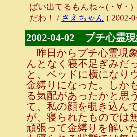
ぱい出てるもんね～(・∀・
だわ！ /
さえちゃん
( 2002-0
2002-04-02 プチ心霊
昨日からプチ心霊現象
んとなく寝不足ぎみだ
と、ベッドに横になり
金縛りになった。しか
る気配があったかと思
て、私の顔を覗き込んで
が、寝られたものでは
頑張って金縛りを解い