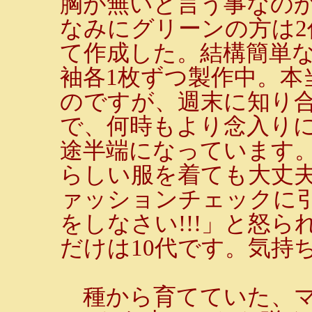
胸が無いと言う事なのか？
なみにグリーンの方は2
て作成した。結構簡単
袖各1枚ずつ製作中。本
のですが、週末に知り
で、何時もより念入り
途半端になっています
らしい服を着ても大丈
ァッションチェックに
をしなさい!!!」と怒
だけは10代です。気持
種から育てていた、マ