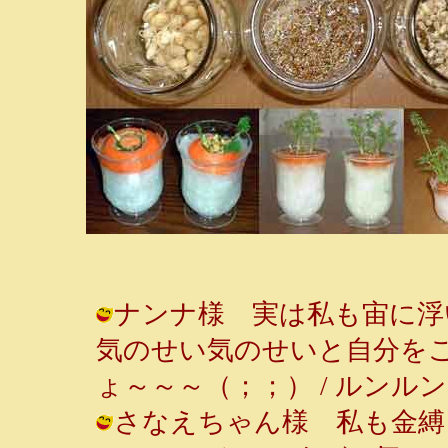
ナンナ様 実は私も宙に浮
気のせい気のせいと自分を
ょ～～～（；；） / ルンルン～♪ ( 2
さなえちゃん様 私も金縛