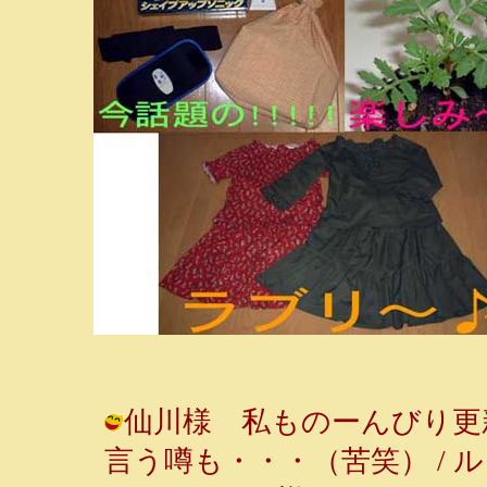
仙川様 私ものーんびり更
言う噂も・・・（苦笑） / ルンルン～♪