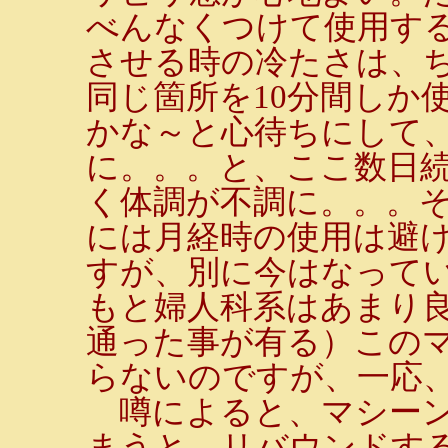
べんなくつけて使用す
させる時の冷たさは、
同じ箇所を10分間しか
かな～と心待ちにして
に。。。と、ここ数日
く体調が不調に。。。
には月経時の使用は避
すが、別に今はなって
もと婦人科系はあまり
通った事が有る）この
らないのですが、一応
噂によると、マシーン
まうと、リバウンドす