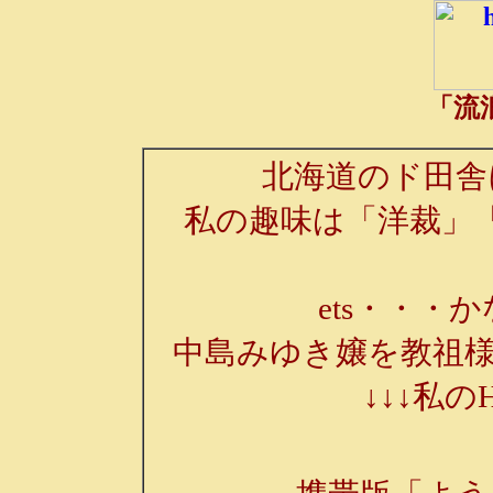
「流
北海道のド田舎
私の趣味は「洋裁」
ets・・・か
中島みゆき嬢を教祖様
↓↓↓私の