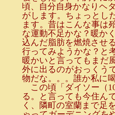
頃、自分自身かなりヘ
がします。ちょっとし
ます。昔はこんな事は
な運動不足かな？暖か
込んだ脂肪を燃焼させ
行ってみようかな？と
暖かいと言ってもまだ
外に出るのがおっくう
物だな。。。誰か私に喝
この頃「ダイソー（10
る。と言っても今住ん
く、隣町の室蘭まで足
ゃってガーデニングを