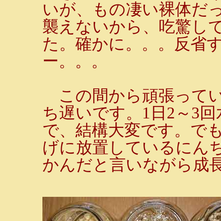
いが、もの凄い裸体だ
襲えないから、吃驚し
た。確かに。。。反省
ー。。。
この間から頑張ってい
ち遅いです。1日2～3
で、結構大変です。で
げに放置しているにん
かんだと言いながら成長