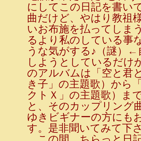
にしてこの日記を書い
曲だけど、やはり教祖
いお布施を払ってしま
るより私のしている事
うな気がする♪（謎）←
しようとしているだけ
のアルバムは「空と君
き子」の主題歌）から「
クトＸ」の主題歌）ま
と、そのカップリング
ゆきビギナーの方にも
す。是非聞いてみて下さ
この間、ちらっと日記