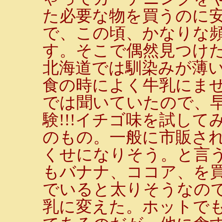
た必要な物を買うのに
で、この頃、かなりな
す。そこで偶然見つけ
北海道では馴染みが薄
食の時によく牛乳にま
では聞いていたので、
験!!!イチゴ味を試し
のもの。一般に市販さ
くせになりそう。と言
もバナナ、ココア、を
でいると太りそうなの
乳に変えた。ホットで