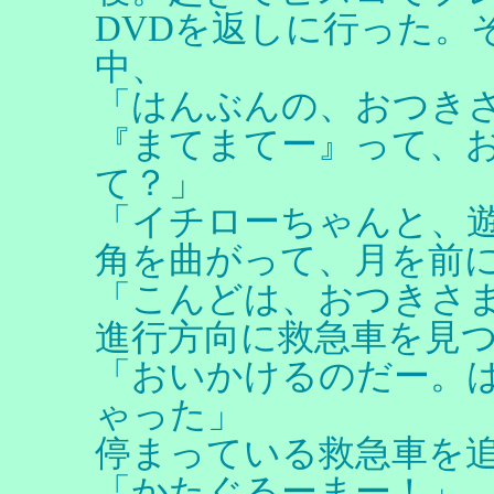
DVDを返しに行った。
中、
「はんぶんの、おつき
『まてまてー』って、
て？」
「イチローちゃんと、
角を曲がって、月を前
「こんどは、おつきさ
進行方向に救急車を見
「おいかけるのだー。
ゃった」
停まっている救急車を
「かたぐるーまー！」