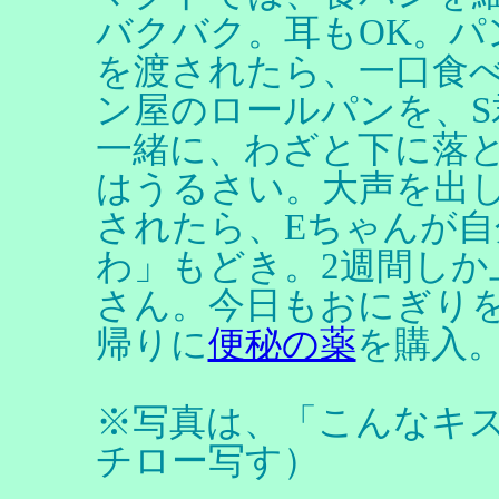
バクバク。耳もOK。
を渡されたら、一口食
ン屋のロールパンを、S
一緒に、わざと下に落
はうるさい。大声を出
されたら、Eちゃんが
わ」もどき。2週間し
さん。今日もおにぎり
帰りに
便秘の薬
を購入
※写真は、「こんなキ
チロー写す）