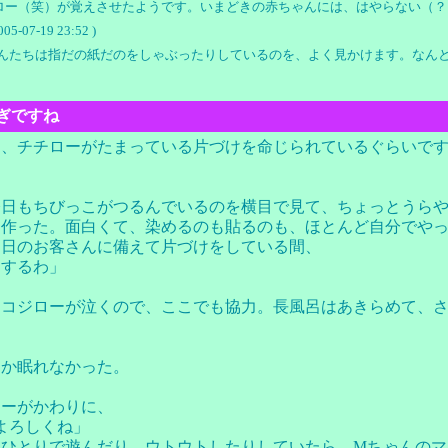
）が覚えさせたようです。いまどきの赤ちゃんには、はやらない（？）ような気がします。
005-07-19 23:52 )
んたちは指だの紙だのをしゃぶったりしているのを、よく見かけます。なんと
すぎですね
は、チチローがたまっている片づけを命じられているぐらいで
今日もちびっこがつるんでいるのを横目で見て、ちょっとうら
を作った。面白くて、染めるのも貼るのも、ほとんど自分でや
明日のお客さんに備えて片づけをしている間、
くするわ」
。コジローが泣くので、ここでも協力。長風呂はあきらめて、
なか眠れなかった。
ローがかわりに、
よろしくね」
てひとりで遊んだり、ウトウトしたりしていたら、Mちゃんのマ