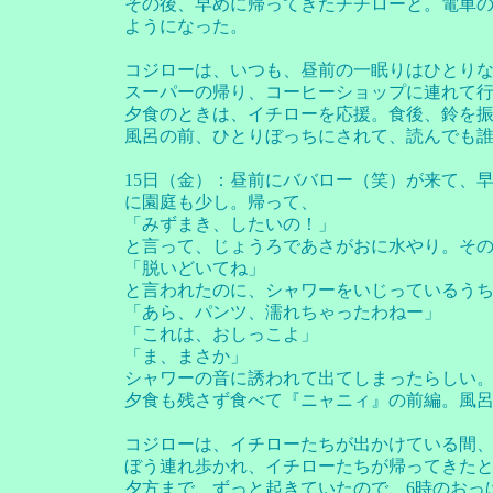
その後、早めに帰ってきたチチローと。電車の
ようになった。
コジローは、いつも、昼前の一眠りはひとり
スーパーの帰り、コーヒーショップに連れて
夕食のときは、イチローを応援。食後、鈴を
風呂の前、ひとりぼっちにされて、読んでも
15日（金）：昼前にババロー（笑）が来て、
に園庭も少し。帰って、
「みずまき、したいの！」
と言って、じょうろであさがおに水やり。そ
「脱いどいてね」
と言われたのに、シャワーをいじっているう
「あら、パンツ、濡れちゃったわねー」
「これは、おしっこよ」
「ま、まさか」
シャワーの音に誘われて出てしまったらしい
夕食も残さず食べて『ニャニィ』の前編。風
コジローは、イチローたちが出かけている間、
ぼう連れ歩かれ、イチローたちが帰ってきた
夕方まで、ずっと起きていたので、6時のおっ