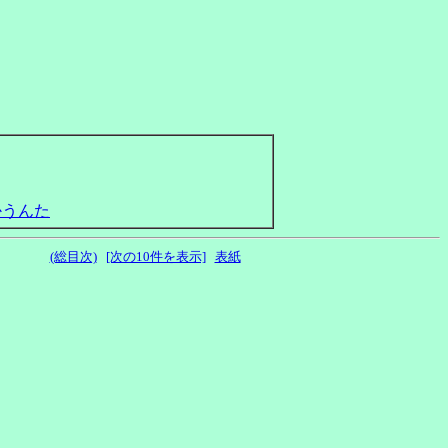
(総目次)
[次の10件を表示]
表紙