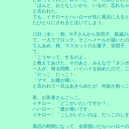
「ほんと、おとなしいから、いるの、忘れち
と言われた。
でも、イチローとハハローが先に風呂に入る
たひとりにされると泣いてしまう。
13日（水）：朝、N子さんから笹団子、親戚
て、一人でブロック。そこへメールが届いた
てんあめ、桃、マスカットのお菓子、笹団子
て、
「こうやって、するのよ」
と教えてあげた。そのあと、みんなで『タンポ
一人が、帰る間際、ハイハイを始めたので、
「だっこ、だっこ！」
「ママ、お腰が痛い」
と言われて一旦はあきらめたが、何故か抱っ
夜、お医者さんごっこ。
イチロー：「どこがいたいですか？」
ハハロー：「腰が痛いです」
イチロー：「こしがいたいのは、だっこのし
風呂の時間になって、全部脱いだらハハロー