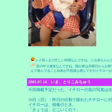
レイ様＞まだ忙しい時期なんですね。ニセ赤ちゃんとはいえ、
世の中３連休なんですね。我が家は月曜日からお留
んで遊んでること自体が不思議な感じですがイチローお
2005-07-14 いま、とりこみちゅう
今回掲載予定だった、イチローの昔の写真は
10日（日）：昨日の出勤で疲れたチチローに
イチローは、朝食のとき、
「きょうは、どこいくの？」