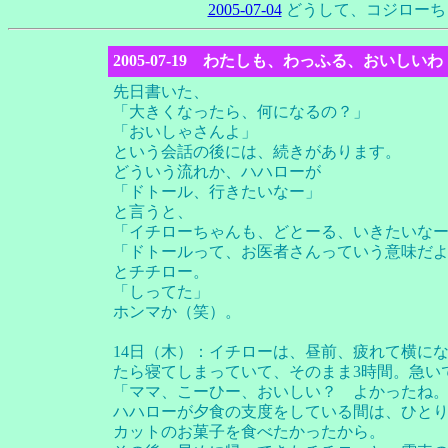
2005-07-04
どうして、コジローち
2005-07-19 わたしも、わっふる、おいしいわ
先日書いた、
「大きくなったら、何になるの？」
「おいしゃさんよ」
という会話の後には、続きがあります。
どういう流れか、ハハローが
「ドトール、行きたいなー」
と言うと、
「イチローちゃんも、どとーる、いきたいな
「ドトールって、お医者さんっていう意味だ
とチチロー。
「しってた」
ホンマか（笑）。
14日（木）：イチローは、昼前、疲れて横に
たら寝てしまっていて、そのまま3時間。急い
「ママ、こーひー、おいしい？ よかったね
ハハローが夕食の支度をしている間は、ひと
カットのお菓子を食べたかったから。