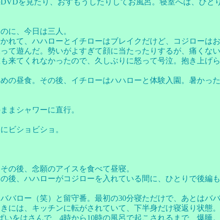
DVDを見たり、おすもうしたりしてお風呂。寝室へは、ひと
なのに、今日は三人。
行かれて、ハハローとイチローはブレイクだけど、コジローは
振って遊んだ。勢いがよすぎて顔に当たったりするが、痛くな
誰も来てくれなかったので、久しぶりに怒って号泣。抱き上げ
早めの昼食。その後、イチローはハハローと体験入園。暑かっ
のままシャワーに直行。
ちにビショビショ。
。その後、念願のアイスを食べて昼寝。
呂の後、ハハローがコジローを入れている間に、ひとりで後編
ババロー（笑）と留守番。最初の30分寝ただけで、あとはバ
ときには、キッチンに転がされていて、下半身だけ寝返り状態
ぱいをはさんで、4時から10時の風呂で起こされるまで、爆睡