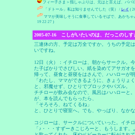
フィー子さま＞指しゃぶりは、元はと言えば、ババロー（笑
「ドトール」私は知りませんでした（笑） /
レイ
( 2
ママが美味しそうに食事しているそばで、あかちゃ
19 22:27 )
2005-07-16 こしがいたいのは、だっこのし
三連休の方、予定は万全ですか。うちの予定
いですね。
12日（火）：イチローは、朝からサークル。
た子ばかりでさびしい。紙を染めてアサガオ
帰って、昼食と昼寝をはさんで、ハハローが
「わたし、ママができるように、きょうりょ
と、邪魔せず、ひとりでブロックやパズル。
チチローが飲み会なので、風呂はハハローと
が、本を読んでもらったら、
「そろそろ、ねてくるね」
と、ひとりで寝室へ。でも、やっぱり、なか
コジローは、サークルについていった。イチ
「♪・・・すずーきこじろーと、もうします。
と歌ってくれた。床やベビーカーに転がされ