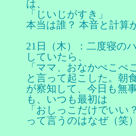
は、
「じいじがすき」
本当は誰？ 本音と計算
21日（木）：二度寝の
していたら、
「ママ、おなかぺこぺ
と言って起こした。朝
が察知して、今日も無
も、いつも最初は
「おしっこだけでいい
って言うのはなぜ（笑