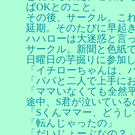
ばOKとのこと。
その後、サークル。こ
延期。そのたびに早起
ハハローは大迷惑と言
サークル。新聞と色紙
日曜日の芋掘りに参加
「イチローちゃんは、
「パパと二人で上手に
「ママいなくても全然
途中、S君が泣いている
「Sくんママー、どうし
「転んじゃったの」
「だいじょーぶなの？