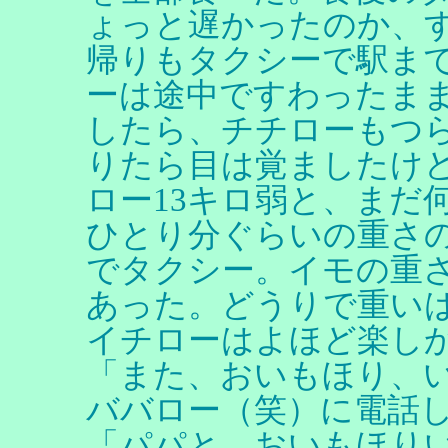
ょっと遅かったのか、
帰りもタクシーで駅ま
ーは途中ですわったま
したら、チチローもつ
りたら目は覚ましたけ
ロー13キロ弱と、まだ
ひとり分ぐらいの重さ
でタクシー。イモの重
あった。どうりで重い
イチローはよほど楽し
「また、おいもほり、
ババロー（笑）に電話
「パパと、おいもほり