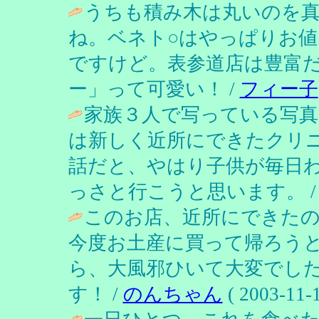
うちも積み木は丸いのを
ね。ベネト○はやっぱりお
ですけど。表参道店は豊富
ー」って可愛い！ /
フィー子
家族３人で写っている写真
は新しく近所にできたクリ
話だと、やはり子供が毎日
っさと行こうと思います。 
このお店、近所にできた
今度お土産に買って帰ろう
ら、大風邪ひいて大変でし
す！ /
のんちゃん
( 2003-11-1