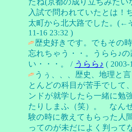
たね(京都の成り立ちみたい
入試で問われていたとは！
太町から北大路でした。(←そ
11-16 23:32 )
歴史好きです。でもその
忘れちゃう・・。うらら♪の
い・・・。 /
うらら♪
( 2003-1
うぅ、、、歴史、地理と言
とんどの科目が苦手でして
ンドが就学したら一緒に勉
たりしまふ（笑）。 なん
験の時に教えてもらった人
ってのが未だによく判ってな