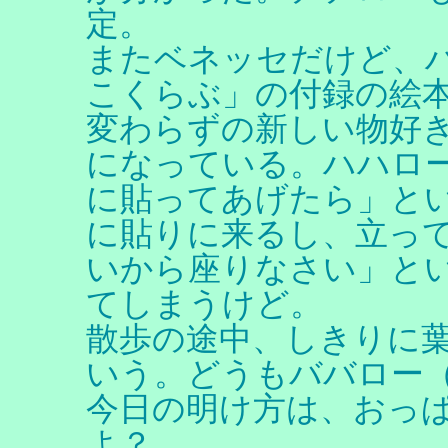
定。
またベネッセだけど、
こくらぶ」の付録の絵
変わらずの新しい物好
になっている。ハハロ
に貼ってあげたら」と
に貼りに来るし、立っ
いから座りなさい」と
てしまうけど。
散歩の途中、しきりに
いう。どうもババロー
今日の明け方は、おっ
よ？