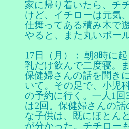
家に帰り着いたら、チ
けど、イチローは元気
仕舞ってある積み木で
やると、また丸いボー
17日（月）： 朝8時
乳だけ飲んで二度寝。
保健婦さんの話を聞き
いて。その足で、小児
の予約に行く。一人1回3
は2回。保健婦さんの話
な子供は、既にほとん
が分かった。チチロー