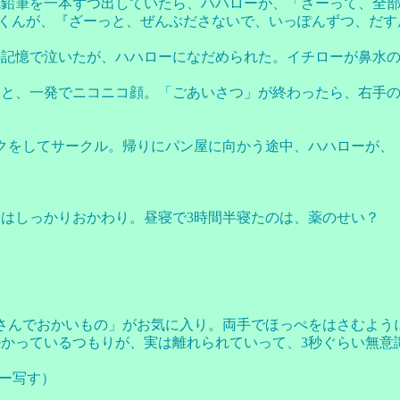
色鉛筆を一本ずつ出していたら、ハハローが、「ざーって、全
くんが、『ざーっと、ぜんぶださないで、いっぽんずつ、だす
の記憶で泣いたが、ハハローになだめられた。イチローが鼻水
と、一発でニコニコ顔。「ごあいさつ」が終わったら、右手の
クをしてサークル。帰りにパン屋に向かう途中、ハハローが、
はしっかりおかわり。昼寝で3時間半寝たのは、薬のせい？
。
さんでおかいもの」がお気に入り。両手でほっぺをはさむよう
かっているつもりが、実は離れられていって、3秒ぐらい無意
ー写す）