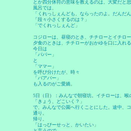
とか四分休符の意味を教えるのは、大変だと
風呂では、
「くれっしぇんども、ならったのよ。だんだ
「段々小さくするのは？」
「でくれっしぇんど」
コジローは、昼寝のとき、チチローとイチロ
夕食のときは、チチローがおかゆを口に入れ
今日は
「パパー」
と
「ママー」
を呼び分けたが、時々
「バアバー」
も入るのがご愛嬌。
5日（日）：みんなで朝寝坊。イチローは、喉
「きょう、どこいく？」
で、みんなで公園へ行くことにした。途中、
通り。
帰り、
「はっぴーせっと、かいたい」
と言うので、