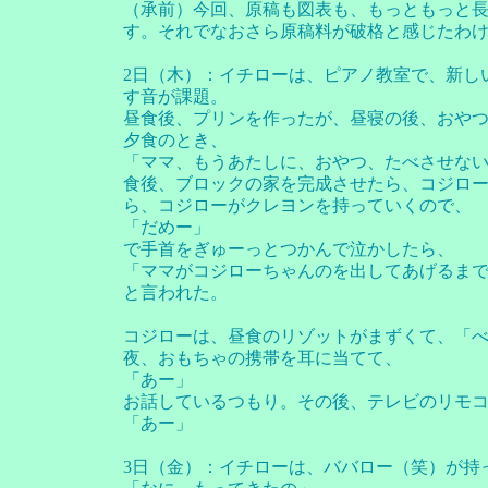
（承前）今回、原稿も図表も、もっともっと長
す。それでなおさら原稿料が破格と感じたわ
2日（木）：イチローは、ピアノ教室で、新し
す音が課題。
昼食後、プリンを作ったが、昼寝の後、おや
夕食のとき、
「ママ、もうあたしに、おやつ、たべさせない
食後、ブロックの家を完成させたら、コジロ
ら、コジローがクレヨンを持っていくので、
「だめー」
で手首をぎゅーっとつかんで泣かしたら、
「ママがコジローちゃんのを出してあげるま
と言われた。
コジローは、昼食のリゾットがまずくて、「べ
夜、おもちゃの携帯を耳に当てて、
「あー」
お話しているつもり。その後、テレビのリモ
「あー」
3日（金）：イチローは、ババロー（笑）が持