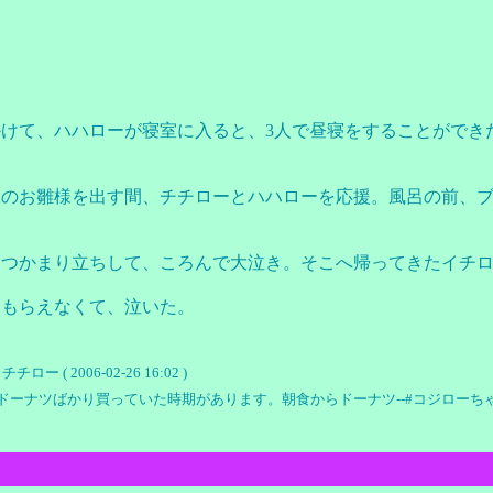
けて、ハハローが寝室に入ると、3人で昼寝をすることができ
ーのお雛様を出す間、チチローとハハローを応援。風呂の前、
につかまり立ちして、ころんで大泣き。そこへ帰ってきたイチ
てもらえなくて、泣いた。
 2006-02-26 16:02 )
ドーナツばかり買っていた時期があります。朝食からドーナツ--#コジローち