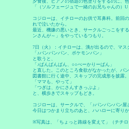
夕食後、ピアノの宿題の色塗りをするのに、
「（ソルフェージュで一緒のお兄ちゃんの）U
コジローは、イチローのお供で耳鼻科。前回
れで泣いたから。
最近、機嫌の悪いとき、サークルごっこをする
ンさんが～」をやっているつもり。
7日（火）：イチローは、洟が出るので、マス
「♪パンパンパン、ポケモンパン」
と歌うと、
「♪ぱんぱんぱん、○○べーかりーぱん」
と直した。このところ食欲がなかったが、パン
図書館に行く途中、スキップの完成形を披露
「ママも、やって」
「つぎは、かにさんすきっぷよ」
と、横歩きでスキップもどき。
コジローは、サークルで、「♪パンパンパン屋
今日はつかまり立ちのあと、ハハローに寄りか
※写真は、「ちょっと路線を変えて」（チチロ