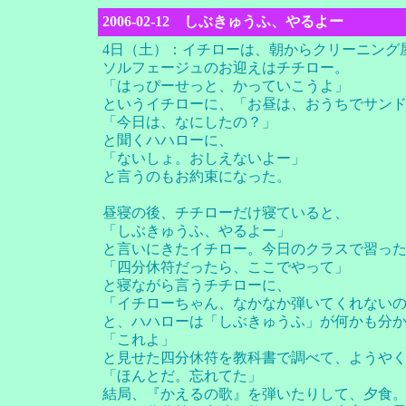
2006-02-12 しぶきゅうふ、やるよー
4日（土）：イチローは、朝からクリーニング
ソルフェージュのお迎えはチチロー。
「はっぴーせっと、かっていこうよ」
というイチローに、「お昼は、おうちでサン
「今日は、なにしたの？」
と聞くハハローに、
「ないしょ。おしえないよー」
と言うのもお約束になった。
昼寝の後、チチローだけ寝ていると、
「しぶきゅうふ、やるよー」
と言いにきたイチロー。今日のクラスで習っ
「四分休符だったら、ここでやって」
と寝ながら言うチチローに、
「イチローちゃん、なかなか弾いてくれない
と、ハハローは「しぶきゅうふ」が何かも分
「これよ」
と見せた四分休符を教科書で調べて、ようや
「ほんとだ。忘れてた」
結局、『かえるの歌』を弾いたりして、夕食