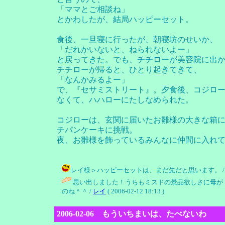
「ママとご相談ね」
とかわしたが、結局ハッピーセット。
食後、一旦寝に行ったが、朝寝坊のせいか、
「だれかいないと、ねられないよー」
と戻ってきた。でも、チチローが美容院に出か
チチローが帰ると、ひとり起きてきて、
「なんかみるよー」
で、『セサミストリート』。夕食後、コジロ
なくて、ハハローにたしなめられた。
コジローは、玄関に届いたお雛様の大きな箱
チパンケーキに挑戦。
夜、お雛様を飾っているみんなに仲間に入れ
レイ様＞ハッピーセットは、まだ先だと思います。 / チチロー (
思い出しました！うちもミスドの景品欲しさに母が
のね＾＾ /
レイ
( 2006-02-12 18:13 )
2006-02-06 もういちまいは、たべないわ