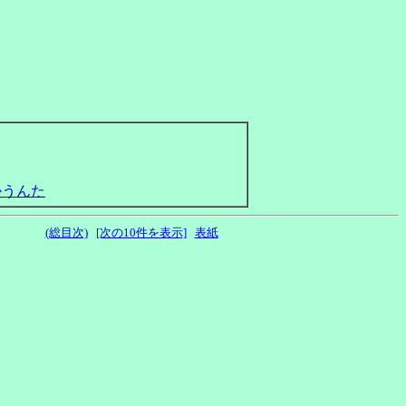
(総目次)
[次の10件を表示]
表紙