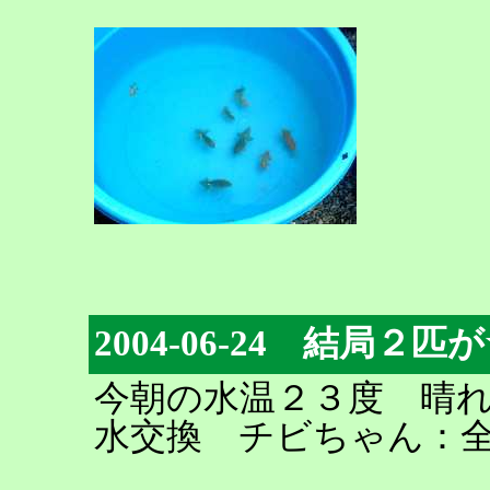
2004-06-24 結局２
今朝の水温２３度 晴
水交換 チビちゃん：