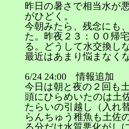
昨日の暑さで相当水が
がひどく。
今朝みたら、残念にも
た。昨夜２３：００帰
る。どうして水交換し
最近はあまり悩まなく
6/24 24:00 情報追加
今日は朝と夜の２回も
頭にひらめいたのは土
たらいの引越し（入れ
らんちゅう稚魚も土佐
る分だけ水質悪化がし