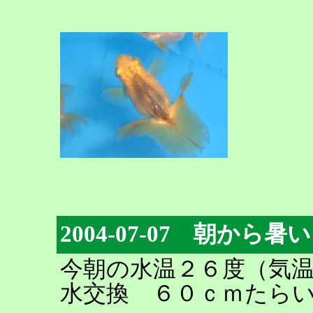
2004-07-07 朝から
今朝の水温２６度（気
水交換 ６０ｃｍたら