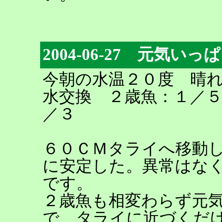
2004-06-27 元気いっ
今朝の水温２０度 晴
水交換 ２歳魚：１／
／３
６０ＣＭタライへ移動
に安定した。異常はな
です。
２歳魚も相変わらず元
で、タライに近づくだ