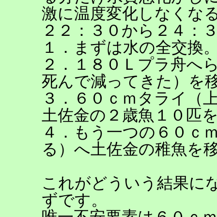
激に温度変化しなくな
２２：３０から２４：
１．まずは水の全交換
２．１８０Ｌプラ舟へ
死んで減ってきた）を
３．６０ｃｍタライ（
土佐金の２歳魚１０匹
４．もう一つの６０ｃ
る）へ土佐金の稚魚を
これがどういう結果に
ずです。
唯一不安要素は６０ｃ