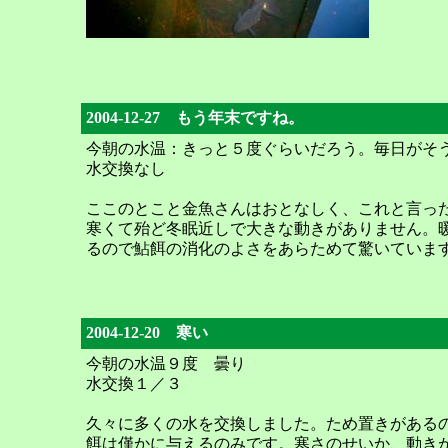
2004-12-27 もう年末ですね。
今朝の水温：きっと５度ぐらいだろう。毎日がそ
水交換なし
ここのとこと金魚さんはおとなしく、これと言っ
寒くて殆ど冬眠近しで大きな動きがありません。
るので鮎餌の消化のよさをあらためて驚いていま
2004-12-20 寒い
今朝の水温９度 曇り
水交換１／３
久々に多くの水を交換しました。ため置きがある
餌は僅かに与えるのみです。寒さのせいか、動き