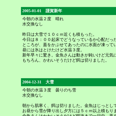
2005-01-01 謹賀新年
今朝の水温２度 晴れ
水交換なし
昨日は大雪で１０ｃｍ近くも積もった。
今日は８：００起床でどうなっているか心配だっ
ところが、蓋をかぶせてあったのに水面が凍って
昼には氷はとけたけど水温３度。
新年早々に驚き。金魚さんは動きが鈍いけど元気
もちろん、かわいそうだけど餌は切りました。
2004-12-31 大雪
今朝の水温３度 曇りのち雪
水交換なし
朝から肌寒く、餌は切りました。金魚はじっとし
お昼から雪が降り出し夕方には５ｃｍ以上積もり
金魚さんはかわいそうだけど餌抜きで一日中、蓋