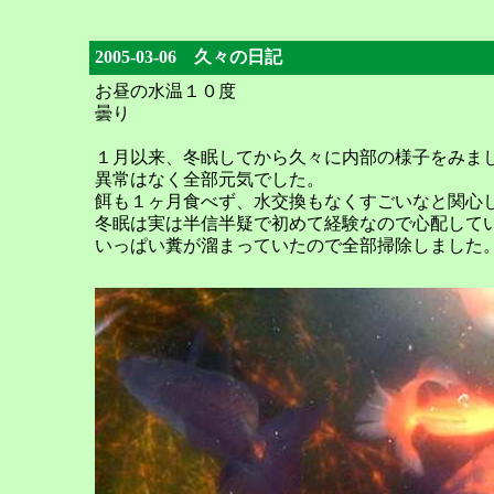
2005-03-06 久々の日記
お昼の水温１０度
曇り
１月以来、冬眠してから久々に内部の様子をみま
異常はなく全部元気でした。
餌も１ヶ月食べず、水交換もなくすごいなと関心
冬眠は実は半信半疑で初めて経験なので心配して
いっぱい糞が溜まっていたので全部掃除しました