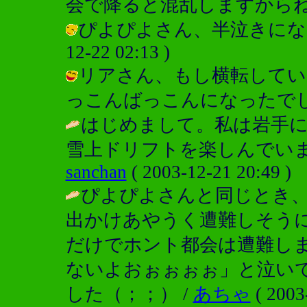
会で降ると混乱しますからね。 / コナ
ぴよぴよさん、半泣きになったん
12-22 02:13 )
リアさん、もし横転してい
っこんばっこんになったでしょ？ / コ
はじめまして。私は岩手
雪上ドリフトを楽しんでいま
sanchan
( 2003-12-21 20:49 )
ぴよぴよさんと同じとき
出かけあやうく遭難しそう
だけでホント都会は遭難し
ないよおぉぉぉぉ」と泣い
した（；；） /
あちゃ
( 2003