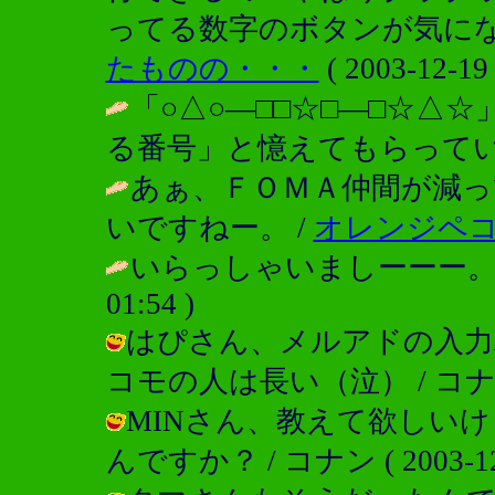
ってる数字のボタンが気にな
たものの・・・
( 2003-12-19 
「○△○―□□☆□―□☆△
る番号」と憶えてもらってい
あぁ、ＦＯＭＡ仲間が減
いですねー。 /
オレンジペ
いらっしゃいましーーー。
01:54 )
はぴさん、メルアドの入力
コモの人は長い（泣） / コナン ( 20
MINさん、教えて欲しい
んですか？ / コナン ( 2003-12-1