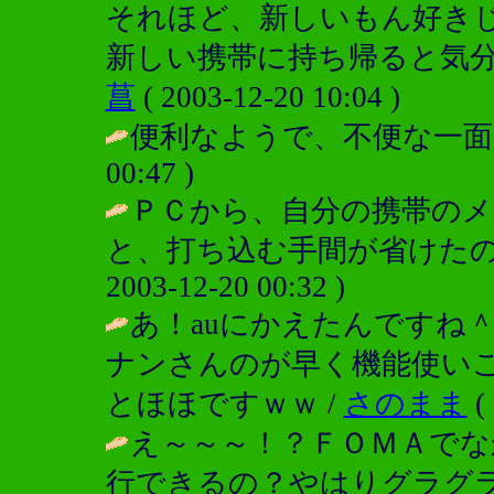
それほど、新しいもん好き
新しい携帯に持ち帰ると気分
菖
( 2003-12-20 10:04 )
便利なようで、不便な一面
00:47 )
ＰＣから、自分の携帯の
と、打ち込む手間が省けたのに
2003-12-20 00:32 )
あ！auにかえたんですね
ナンさんのが早く機能使い
とほほですｗｗ /
さのまま
( 
え～～～！？ＦＯＭＡでな
行できるの？やはりグラグ