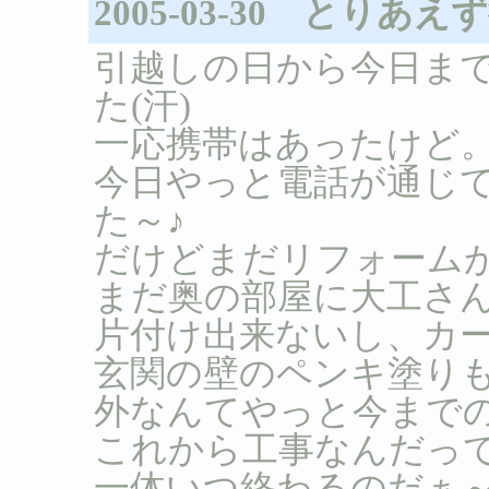
2005-03-30 とりあ
引越しの日から今日ま
た(汗)
一応携帯はあったけど
今日やっと電話が通じ
た～♪
だけどまだリフォームが終
まだ奥の部屋に大工さ
片付け出来ないし、カ
玄関の壁のペンキ塗り
外なんてやっと今まで
これから工事なんだっ
一体いつ終わるのだぁ