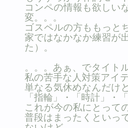
コンペの情報も欲しい
変。。。
ゴスペルの方ももっと
家ではなかなか練習が
た）。
。。。あぁ、でタイト
私の苦手な人対策アイ
単なる気休めなんだけ
「指輪」・「時計」・
これが今の私にとって
普段はまったくといっ
ないけど