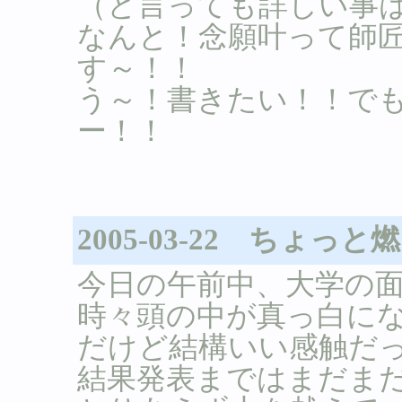
（と言っても詳しい事
なんと！念願叶って師
す～！！
う～！書きたい！！で
ー！！
2005-03-22 ちょ
今日の午前中、大学の
時々頭の中が真っ白にな
だけど結構いい感触だ
結果発表まではまだま