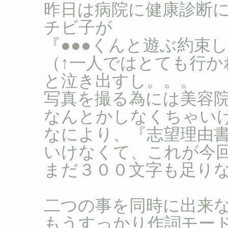
昨日は病院に健康診断
チビ子が
『●●●くんと遊ぶ約束
（↑一人ではとても行
と泣き出すし。。。
写真を撮る為には美容
なんとかしなくちゃい
なにより、『志望理由
いけなくて、これが今
まだ３００文字も足りな
二つの事を同時に出来
もうすっかり作詞モー