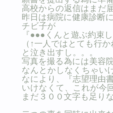
高校からの返信はまだ
昨日は病院に健康診断
チビ子が
『●●●くんと遊ぶ約束
（↑一人ではとても行
と泣き出すし。。。
写真を撮る為には美容
なんとかしなくちゃい
なにより、『志望理由
いけなくて、これが今
まだ３００文字も足りな