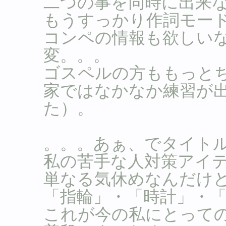
二つの事を同時に出来
もうすっかり作詞モー
コンペの情報も欲しい
変。。。
ゴスペルの方ももっと
家ではなかなか練習が
た）。
。。。あぁ、でタイト
私の苦手な人対策アイ
単なる気休めなんだけ
「指輪」・「時計」・
これが今の私にとって