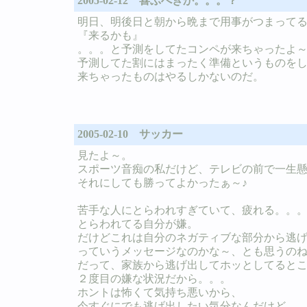
2005-02-12 喜ぶべきか。。。？
明日、明後日と朝から晩まで用事がつまって
『来るかも』
。。。と予測をしてたコンペが来ちゃったよ～(
予測してた割にはまったく準備というものを
来ちゃったものはやるしかないのだ。
2005-02-10 サッカー
見たよ～。
スポーツ音痴の私だけど、テレビの前で一生
それにしても勝ってよかったぁ～♪
苦手な人にとらわれすぎていて、疲れる。。
とらわれてる自分が嫌。
だけどこれは自分のネガティブな部分から逃
っていうメッセージなのかな～、とも思うの
だって、家族から逃げ出してホッとしてると
２度目の嫌な状況だから。。。
ホントは怖くて気持ち悪いから、
今すぐにでも逃げ出したい気分なんだけど。