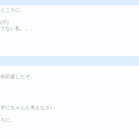
るところに、
汗)
してない私。。。
懸命応援したぞ。
。
げずにちゃんと考えなさい、
ね。
ころに、