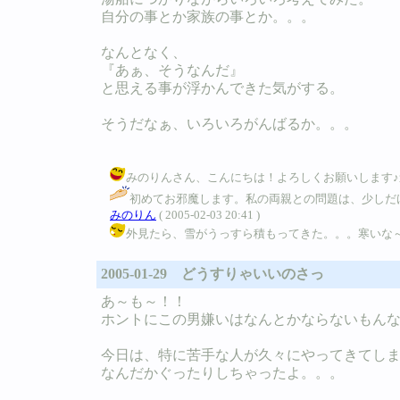
自分の事とか家族の事とか。。。
なんとなく、
『あぁ、そうなんだ』
と思える事が浮かんできた気がする。
そうだなぁ、いろいろがんばるか。。。
みのりんさん、こんにちは！よろしくお願いします♪進展があっ
初めてお邪魔します。私の両親との問題は、少しだ
みのりん
( 2005-02-03 20:41 )
外見たら、雪がうっすら積もってきた。。。寒いな～。。。 / Ｂ 
2005-01-29 どうすりゃいいのさっ
あ～も～！！
ホントにこの男嫌いはなんとかならないもん
今日は、特に苦手な人が久々にやってきてし
なんだかぐったりしちゃったよ。。。