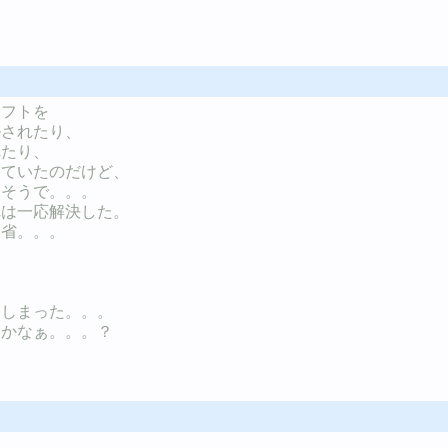
シフトを
ルされたり、
れたり、
していたのだけど、
』そうで。。。
れは一応解決した。
反省。。。
てしまった。。。
たかなぁ。。。？