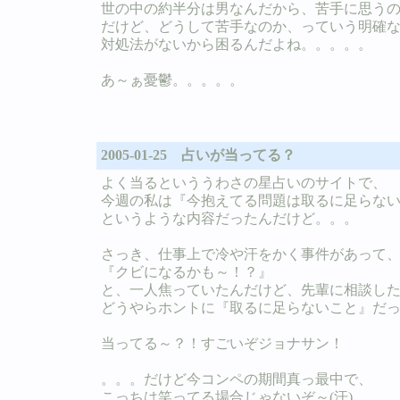
世の中の約半分は男なんだから、苦手に思う
だけど、どうして苦手なのか、っていう明確
対処法がないから困るんだよね。。。。。
あ～ぁ憂鬱。。。。。
2005-01-25 占いが当ってる？
よく当るといううわさの星占いのサイトで、
今週の私は『今抱えてる問題は取るに足らな
というような内容だったんだけど。。。
さっき、仕事上で冷や汗をかく事件があって
『クビになるかも～！？』
と、一人焦っていたんだけど、先輩に相談し
どうやらホントに『取るに足らないこと』だ
当ってる～？！すごいぞジョナサン！
。。。だけど今コンペの期間真っ最中で、
こっちは笑ってる場合じゃないぞ～(汗)