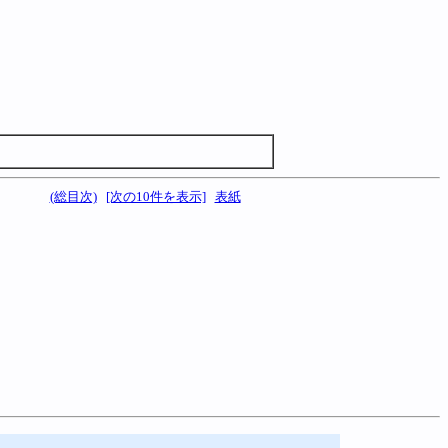
(総目次)
[次の10件を表示]
表紙