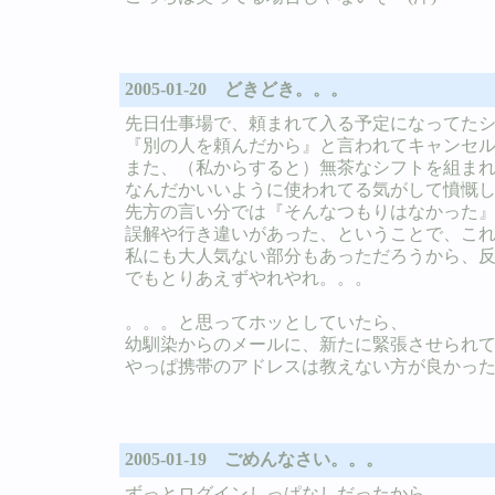
2005-01-20 どきどき。。。
先日仕事場で、頼まれて入る予定になってた
『別の人を頼んだから』と言われてキャンセ
また、（私からすると）無茶なシフトを組ま
なんだかいいように使われてる気がして憤慨
先方の言い分では『そんなつもりはなかった
誤解や行き違いがあった、ということで、こ
私にも大人気ない部分もあっただろうから、
でもとりあえずやれやれ。。。
。。。と思ってホッとしていたら、
幼馴染からのメールに、新たに緊張させられ
やっぱ携帯のアドレスは教えない方が良かっ
2005-01-19 ごめんなさい。。。
ずっとログインしっぱなしだったから