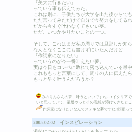
『美大に行きたい』
っていう事も伝えてみた。
これは別に、子供たちが大学を出た後からで
ただ言ってみただけで自分で今努力をしてる
だから今すぐ叶わなくてもいい夢。
ただ、いつかやりたいことの一つ。
そして、これはまだ私の周りでは旦那しか知
なんとなくここにも書けずにいたんだけど
『作詞家になりたい』
っていうのが今一番叶えたい夢。
実は今日もコンペに敗れて落ち込んでいる最
これももっと言葉にして、周りの人に伝えた
もっと早く叶うんだろうか？
みのりんさんの夢、叶うといいですね～♪イタリア
いと思っていて、最近やっとその呪縛が溶けてきたところなので、
作詞家になりたいなんてステキな夢ですね!!頑張って
2005-02-02 インスピレーション
湯船につかりながらいろいろ考えてみた。