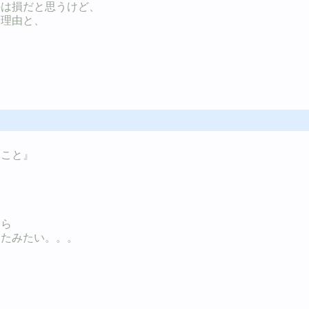
のは損だと思うけど、
な理由と、
いこと』
、
たら
ったみたい。。。