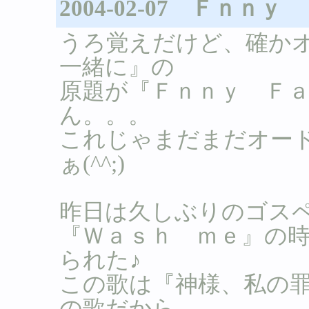
2004-02-07 Ｆｎｎ
うろ覚えだけど、確か
一緒に』の
原題が『Ｆｎｎｙ Ｆ
ん。。。
これじゃまだまだオー
ぁ(^^;)
昨日は久しぶりのゴス
『Ｗａｓｈ ｍｅ』の
られた♪
この歌は『神様、私の
の歌だから