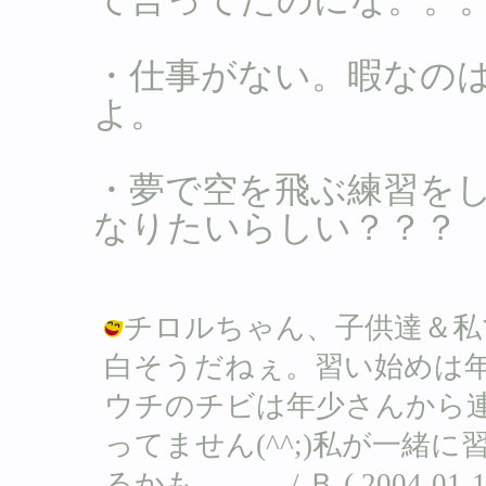
・仕事がない。暇なの
よ。
・夢で空を飛ぶ練習を
なりたいらしい？？？
チロルちゃん、子供達＆私
白そうだねぇ。習い始めは
ウチのチビは年少さんから
ってません(^^;)私が一緒
るかも。。。 / Ｂ ( 2004-01-17 