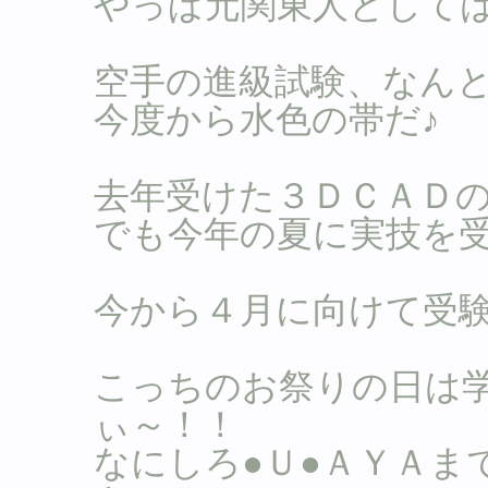
やっぱ元関東人としては
空手の進級試験、なん
今度から水色の帯だ♪
去年受けた３ＤＣＡＤの
でも今年の夏に実技を
今から４月に向けて受
こっちのお祭りの日は
ぃ～！！
なにしろ●Ｕ●ＡＹＡま