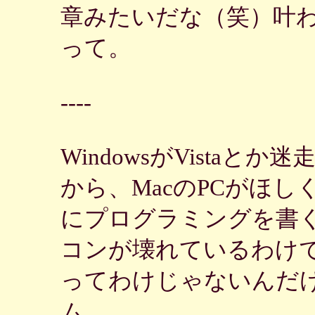
章みたいだな（笑）叶
って。
----
WindowsがVistaと
から、MacのPCがほ
にプログラミングを書
コンが壊れているわけ
ってわけじゃないんだ
ム。