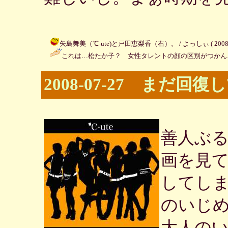
矢島舞美（℃-ute)と戸田恵梨香（右）。 / よっしぃ ( 2008-08-
これは…松たか子？ 女性タレントの顔の区別がつかん…
2008-07-27 まだ回
善人ぶ
画を見
してし
のいじ
大人の