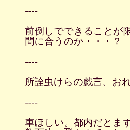
----
前倒しでできることが
間に合うのか・・・？
----
所詮虫けらの戯言、お
----
車ほしい。都内だとま