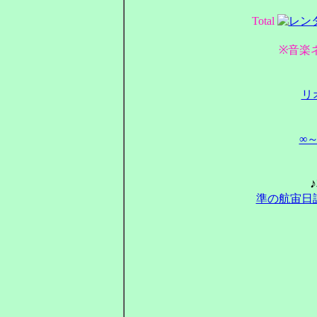
Total
※音楽
リ
∞
準の航宙日