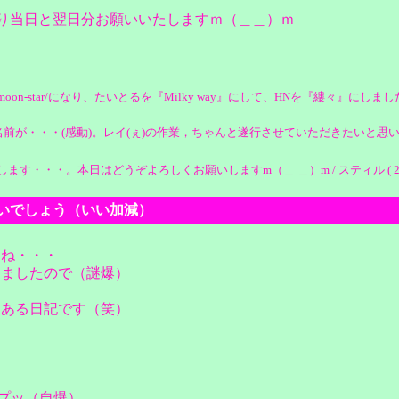
祭り当日と翌日分お願いいたしますｍ（＿＿）ｍ
t_potato-moon-star/になり、たいとるを『Milky way』にして、HNを『縷々』にしまし
名前が・・・(感動)。レイ(ぇ)の作業，ちゃんと遂行させていただきたいと思
・。本日はどうぞよろしくお願いしますm（＿ ＿）m / スティル ( 2004-07-
もいいでしょう（いい加減）
すね・・・
りましたので（謎爆）
ろある日記です（笑）
)プッ（自爆）