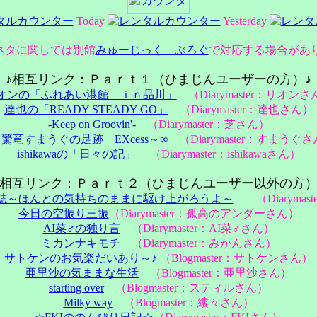
Today
Yesterday
ネタに関しては別館
みゅーじっく ぶろぐ
で対応する場合があ
♪相互リンク：Ｐａｒｔ１（ひまじんユーザーの方）♪
オンの「ふれあい港館 ｉｎ品川」
（Diarymaster：リオンさ
達也の「READY STEADY GO」
（Diarymaster：達也さん）
-Keep on Groovin'-
（Diarymaster：芝さん）
～驚竜すまうぐの足跡 EXcess～∞
（Diarymaster：すまうぐ
ishikawaの「日々の記」
（Diarymaster：ishikawaさん）
♪相互リンク：Ｐａｒｔ２（ひまじんユーザー以外の方）
誌～ほんとの気持ちのままに駆け上がろうよ～
（Diarymas
今日の空振り三振
（Diarymaster：孤高のアンダーさん）
ΛΙ菜♂の独り言
（Diarymaster：ΛΙ菜♂さん）
ミカンナキモチ
（Diarymaster：みかんさん）
サトケンのお気楽だいあり～♪
（Blogmaster：サトケンさん）
亜里沙の気ままな生活
（Blogmaster：亜里沙さん）
starting over
（Blogmaster：スティルさん）
Milky way
（Blogmaster：縷々さん）