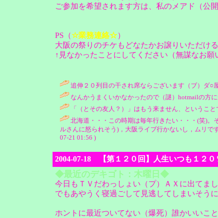
ご参加を希望されます方は、私のメアド（公
PS（
☆業務連絡☆
）
大阪の祭りのチケもどなたかお譲りいただける方
↑見なかったことにしてください（無謀なお願
追伸２０列目の干され席ならございます（ブ）ダ○屋逝きの予定でし
なんかうまくいかなかったので（謎）hotmailの方に送り
「（とその友人？）」はもう来ません、ということで
北海道・・・この時期は毎年行きたい・・・(笑)。そ
ルさんに怒られそう)，大阪ライブ行かないし，ムリです(オレ
07-21 01:56 )
2004-07-18 【第１２０回】人生いつも１
◆最近のデキゴト：木曜日◆
今日もＴＶだわっしょい（プ）ＡＸに出てま
でもあやうく寝過ごして見逃してしまいそうにな
ホントに最近ついてない（爆死）誰かいいこ