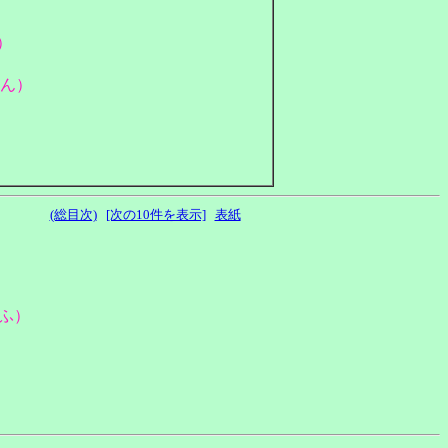
）
さん）
(総目次)
[次の10件を表示]
表紙
ふ）