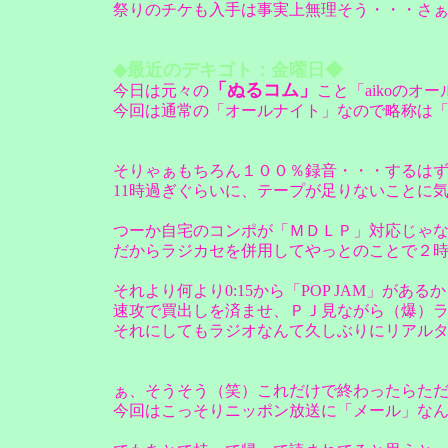
祭りのチケも入手は事実上無理そう・・・さ
◆最近のデキゴト：金曜日◆
「ぬるコム」
今日は元々の
こと「aikoの
今回は通常の「オールナイト」なので略称は
そりゃぁもちろん１００％録音・・・するは
11時過ぎぐらいに、テープが足りないことに
つーか自宅のコンポが「ＭＤＬＰ」対応じゃ
だからラジカセを併用してやっとのことで２時間
それより何より0:15から「POP JAM」
速攻で買出しを済ませ、ＰＪ見ながら（爆）
それにしてもラジオなんて久しぶりにリアル
ぁ、そうそう（笑）これだけで終わったらた
今回はこっそりニッポン放送に「メール」なんぞ