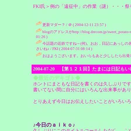
FKI氏＞例の「遠征中」の作業（謎）・・・
更新マダー？ / ＠ ( 2004-12-11 23:57 )
blogのアドレスがhttp://blog.drecom.jp/swee
01:26 )
今話題の近鉄ですね～(何)。おお，日記にあっしの
さいね♪ / FKI ( 2004-07-31 08:14 )
おはようございます。おいらもあと少ししたら出発します・・
2004-07-20 【第１２１回】たまには日記
◆最近のデキゴト◆
ホントにまともな日記を書くのは久しぶりで
書いてない間に自分にはいろんな出来事があ
とりあえず今日はお伝えしたいことがいろい
♪今日のａｉｋｏ♪
久しぶりにこのタイトルコールしたな(´,_ゝ｀