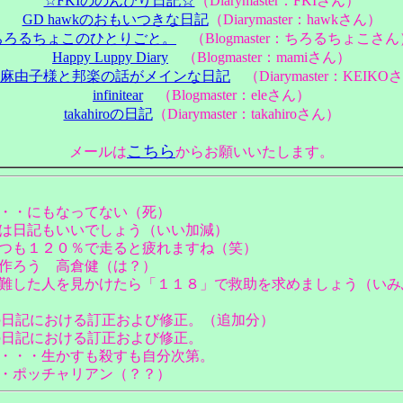
☆FKIののんびり日記☆
（Diarymaster：FKIさん）
GD hawkのおもいつきな日記
（Diarymaster：hawkさん）
ちろるちょこのひとりごと。
（Blogmaster：ちろるちょこさん
Happy Luppy Diary
（Blogmaster：mamiさん）
麻由子様と邦楽の話がメインな日記
（Diarymaster：KEIKO
infinitear
（Blogmaster：eleさん）
takahiroの日記
（Diarymaster：takahiroさん）
こちら
メールは
からお願いいたします。
・・にもなってない（死）
は日記もいいでしょう（いい加減）
つも１２０％で走ると疲れますね（笑）
作ろう 高倉健（は？）
難した人を見かけたら「１１８」で救助を求めましょう（いみ
r】以前の日記における訂正および修正。（追加分）
】以前の日記における訂正および修正。
・・・生かすも殺すも自分次第。
・ポッチャリアン（？？）