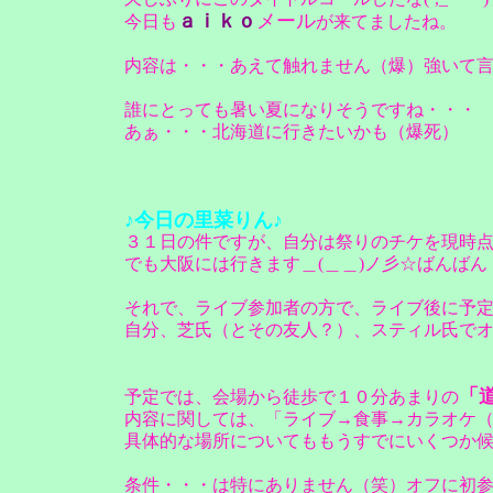
ａｉｋｏ
メール
今日も
が来てましたね。
内容は・・・あえて触れません（爆）強いて
誰にとっても暑い夏になりそうですね・・・
あぁ・・・北海道に行きたいかも（爆死）
♪今日の里菜りん♪
３１日の件ですが、自分は祭りのチケを現時点で
でも大阪には行きます＿(＿＿)ノ彡☆ばんば
それで、ライブ参加者の方で、ライブ後に予
自分、芝氏（とその友人？）、スティル氏で
「
予定では、会場から徒歩で１０分あまりの
内容に関しては、「ライブ→食事→カラオケ
具体的な場所についてももうすでにいくつか
条件・・・は特にありません（笑）オフに初