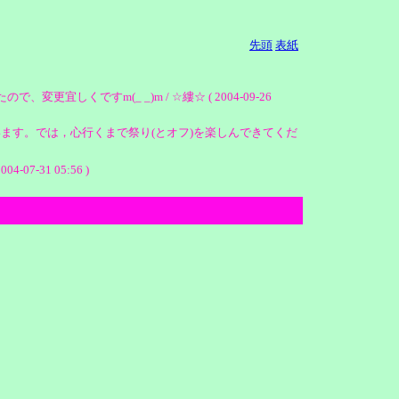
先頭
表紙
たので、変更宜しくですm(_ _)m / ☆縷☆ ( 2004-09-26
います。では，心行くまで祭り(とオフ)を楽しんできてくだ
31 05:56 )