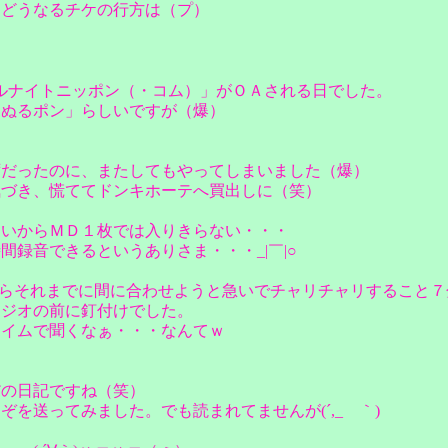
ぁどうなるチケの行方は（プ）
オールナイトニッポン（・コム）」がＯＡされる日でした。
「ぬるポン」らしいですが（爆）
ずだったのに、またしてもやってしまいました（爆）
気づき、慌ててドンキホーテへ買出しに（笑）
ないからＭＤ１枚では入りきらない・・・
録音できるというありさま・・・_|￣|○
があるからそれまでに間に合わせようと急いでチャリチャリすること
ラジオの前に釘付けでした。
タイムで聞くなぁ・・・なんてｗ
だの日記ですね（笑）
を送ってみました。でも読まれてませんが(´,_ゝ｀)