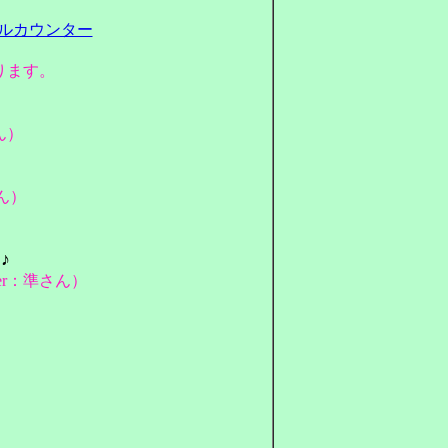
ります。
ん）
さん）
♪
ter：準さん）