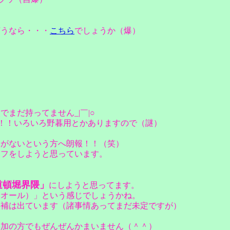
言うなら・・・
こちら
でしょうか（爆）
まだ持ってません_|￣|○
ん！！いろいろ野暮用とかありますので（謎）
定がないという方へ朗報！！（笑）
オフをしようと思っています。
道頓堀界隈」
にしようと思ってます。
（オール）」という感じでしょうかね。
候補は出ています（諸事情あってまだ未定ですが）
参加の方でもぜんぜんかまいません（＾＾）