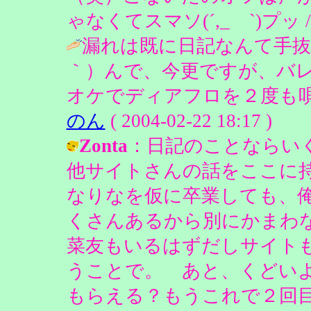
ゃなくてスマソ(´,_ゝ`)プッ / ピ
漏れは既に日記なんて手抜
｀）んで、今更ですが、バ
オケでディアフロを２度も唄
のん
( 2004-02-22 18:17 )
Zonta
：日記のことならい
他サイトさんの話をここに
なりなを仮に卒業しても、
くさんあるから別にかまわ
菜友もいるはずだしサイト
うことで。 あと、くどい
もらえる？もうこれで２回