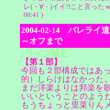
レ(・∀・)イイ!!こと言ったｗｗｗ(殴
00:41 )
2004-02-14 バレ
～オフまで
♪ライブ補足♪
【第１部】
今回も２部構成ではあ
的）しらけはなかった
まだ洋楽よりは邦楽を
いいということのよう
もうちょっと里菜りん