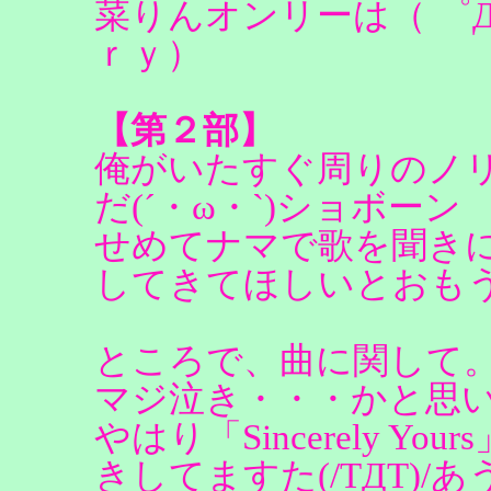
菜りんオンリーは（ ゜
ｒｙ）
【第２部】
俺がいたすぐ周りのノ
だ(´・ω・`)ショボーン
せめてナマで歌を聞き
してきてほしいとおも
ところで、曲に関して。「
マジ泣き・・・かと思
やはり「Sincerely 
きしてますた(/TДT)/