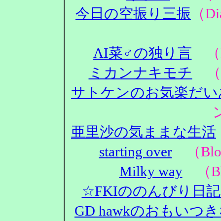
今日の空振り三振
（D
ΛΙ菜♂の独り言
（D
ミカンナキモチ
（D
サトケンのお気楽だい
亜里沙の気ままな生活
starting over
（Blo
Milky way
（Bl
☆FKIののんびり日
GD hawkのおもいつ