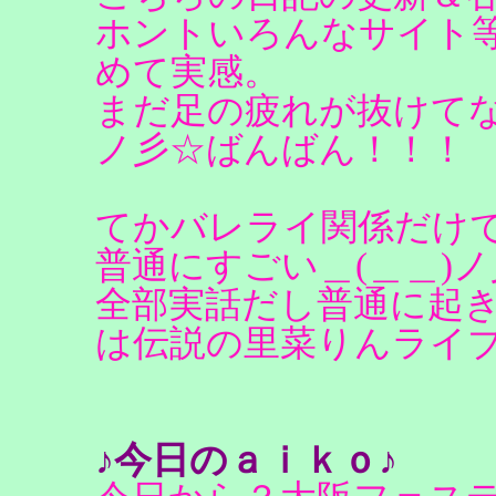
ホントいろんなサイト
めて実感。
まだ足の疲れが抜けてな
ノ彡☆ばんばん！！！
てかバレライ関係だけ
普通にすごい＿(＿＿)
全部実話だし普通に起
は伝説の里菜りんライ
♪今日のａｉｋｏ♪