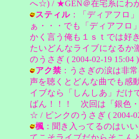
へ☆) / ★GEN＠在宅系にわかファン
スティル
：「ディアフロ」
ぁ・・・でも「ディアフロ
かく言う俺も１ｓｔでは好
たいどんなライブになるか激
のうさぎ ( 2004-02-19 15:04 )
アク禁
：うさぎの涙は非常に
声を聴くとどんな曲でも感動間
イブなら「しんしあ」だけで
ばん！！！ 次回は「銀色・・
☆ / ピンクのうさぎ ( 2004-02-1
楓
：聞き入ってるのはいい
てこそライブだからそこん