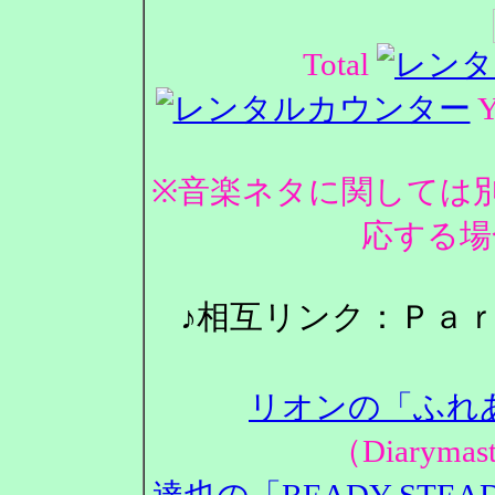
Total
Y
※音楽ネタに関しては
応する場
♪相互リンク：Ｐａ
リオンの「ふれ
（Diarym
達也の「READY STEA