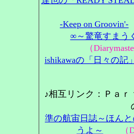
-Keep on Groovin'-
∞～驚竜すまうぐ
（Diarym
ishikawaの「日々の記
♪相互リンク：Ｐａｒ
準の航宙日誌～ほんと
うよ～
（Dia