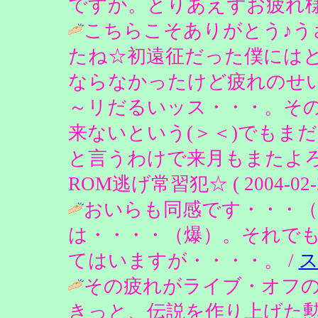
ですか。とりあえずお疲れ様でした。 / 
こちらこそありがとう♪う
たね☆初遠征だった僕には
ならなかったけど疲れのせ
～リだるいッス・・・。そ
来ないという(＞＜)でもま
と言うわけで来月もまたよろし
ROM逃げ常習犯☆ ( 2004-02-20
おいらも同感です・・・
は・・・・（爆）。それで
てはいますが・・・・。 /
その疲れがライブ・オフの
きっと、伝説を作り上げた