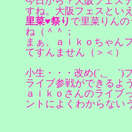
今日から？大阪フェス
すね。大阪フェスとい
里菜♥祭り
で里菜りんの
ね（＾＾；
まぁ、ａｉｋｏちゃん
てすんません（＞＜）
小生・・・改め(´,_ゝ`)
ライブ参戦ができるよ
ａｉｋｏさんのライブ
ントによくわからない