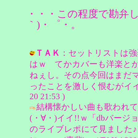
・・・この程度で勘弁し
｀)・゜・。
ＴＡＫ
：セットリストは強
はｗ てかカバーも洋楽と
ねぇし。その点今回はまだ
ったことを激しく恨むがイイ（ぇ）
20 21:53 )
結構懐かしい曲も歌われ
(・∀・)イイ!!ｗ「dbバー
のライブレポにて見ました