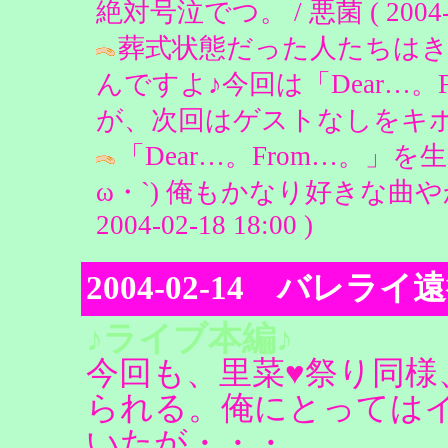
絶対号泣でつ。 / 悪菌 ( 2004-02
葬式状態だった人たちは
んですよ♪今回は「Dear…
が、次回はゲストなしをキボンヌ！ / 
「Dear…。From…。」
ω・`) 俺もかなり好きな曲
2004-02-18 18:00 )
2004-02-14 バレ
♪ライブ本編♪
今回も、里菜♥祭り同様
られる。俺にとっては
いたが・・・