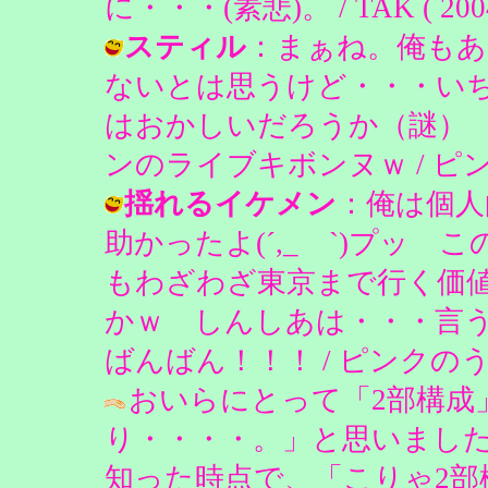
に・・・(素悲)。 / TAK ( 2004-0
スティル
：まぁね。俺も
ないとは思うけど・・・い
はおかしいだろうか（謎）
ンのライブキボンヌｗ / ピンクのうさ
揺れるイケメン
：俺は個人
助かったよ(´,_ゝ`)プッ
もわざわざ東京まで行く価
かｗ しんしあは・・・言う
ばんばん！！！ / ピンクのうさぎ ( 
おいらにとって「2部構成
り・・・・。」と思いまし
知った時点で、「こりゃ2