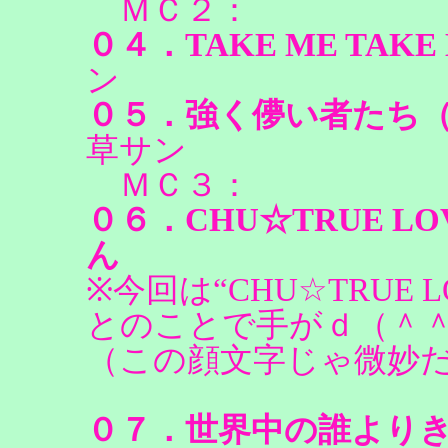
ＭＣ２：
０４．TAKE ME TA
ン
０５．強く儚い者たち
草サン
ＭＣ３：
０６．CHU☆TRUE L
ん
※今回は“CHU☆TRUE
とのことで手がｄ（＾
（この顔文字じゃ微妙
０７．世界中の誰より