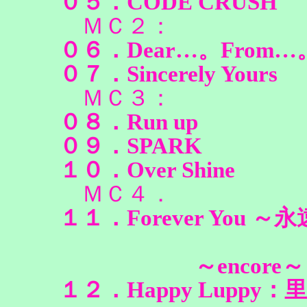
０５．CODE CRUSH
ＭＣ２：
０６．Dear…。From…
０７．Sincerely Yours
ＭＣ３：
０８．Run up
０９．SPARK
１０．Over Shine
ＭＣ４．
１１．Forever You 
～encore～
１２．Happy Lupp