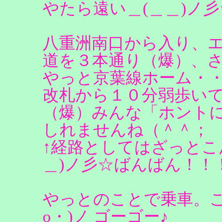
やたら遠い＿(＿＿)ノ
八重洲南口から入り、
道を３本通り（爆）、
やっと京葉線ホーム・
改札から１０分弱歩い
（爆）みんな「ホント
しれませんね（＾＾；
↑経路としてはざっとこ
＿)ノ彡☆ばんばん！！
やっとのことで乗車。これで
o・)ノ ゴーゴー♪