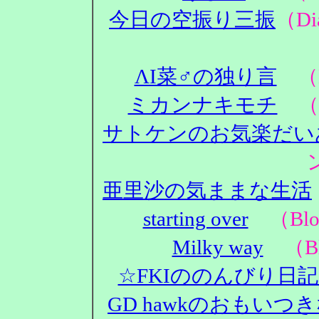
今日の空振り三振
（D
ΛΙ菜♂の独り言
（D
ミカンナキモチ
（D
サトケンのお気楽だい
亜里沙の気ままな生活
starting over
（Blo
Milky way
（Bl
☆FKIののんびり日
GD hawkのおもいつ