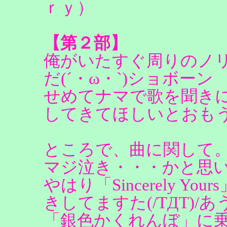
ｒｙ）
【第２部】
俺がいたすぐ周りのノ
だ(´・ω・`)ショボーン
せめてナマで歌を聞き
してきてほしいとおも
ところで、曲に関して。「
マジ泣き・・・かと思
やはり「Sincerely 
きしてますた(/TДT)/
「銀色かくれんぼ」に