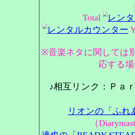
Total
Y
※音楽ネタに関しては
応する場
♪相互リンク：Ｐａ
リオンの「ふれ
（Diarym
達也の「READY STEA