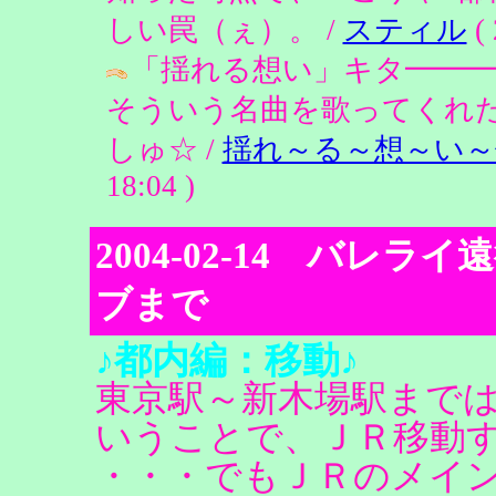
しい罠（ぇ）。 /
スティル
( 
「揺れる想い」キタ━━━━(
そういう名曲を歌ってくれたな
しゅ☆ /
揺れ～る～想～い～
18:04 )
2004-02-14 バレ
ブまで
♪都内編：移動♪
東京駅～新木場駅まで
いうことで、ＪＲ移動
・・・でもＪＲのメイ