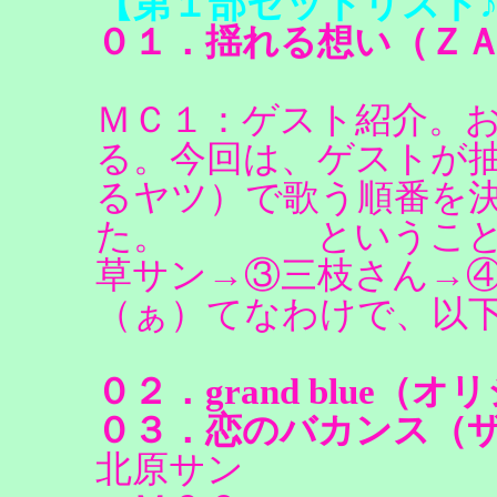
【第１部セットリスト
０１．揺れる想い（Ｚ
ＭＣ１：ゲスト紹介。
る。今回は、ゲストが
るヤツ）で歌う順番を
た。 ということで
草サン→③三枝さん→
（ぁ）てなわけで、以
０２．grand blue（
０３．恋のバカンス（
北原サン