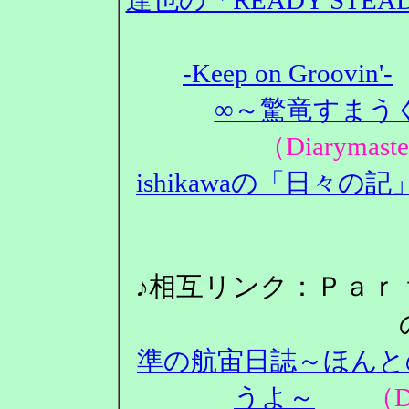
-Keep on Groovin'-
∞～驚竜すまうぐ
（Diarym
ishikawaの「日々の記
♪相互リンク：Ｐａｒ
準の航宙日誌～ほんと
うよ～
（Dia