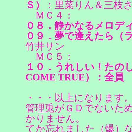
Ｓ）
：里菜りん＆三枝
ＭＣ４：
０８．静かなるメロデ
０９．夢で逢えたら（
竹井サン
ＭＣ５：
１０．うれしい！たのし
COME TRUE）：全員
・・・以上になります
管理兎がＧＤでないた
かりません。
てか忘れました（爆）