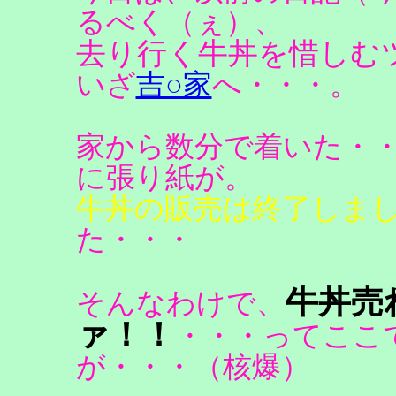
るべく（ぇ）、
去り行く牛丼を惜しむ
いざ
吉○家
へ・・・。
家から数分で着いた・
に張り紙が。
牛丼の販売は終了しま
た・・・
牛丼売
そんなわけで、
ァ！！
・・・ってここ
が・・・（核爆）