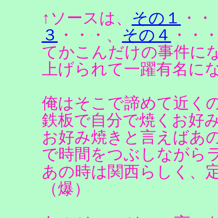
↑ソースは、
その１
・・
３
・・・、
その４
・・
てかこんだけの事件に
上げられて一躍有名になりま
俺はそこで諦めて近く
鉄板で自分で焼くお好
お好み焼きと言えばあ
で時間をつぶしながら
あの時は関西らしく、
（爆）