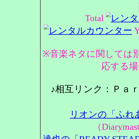
Total
Y
※音楽ネタに関しては
応する場
♪相互リンク：Ｐａ
リオンの「ふれ
（Diarym
達也の「READY STEA