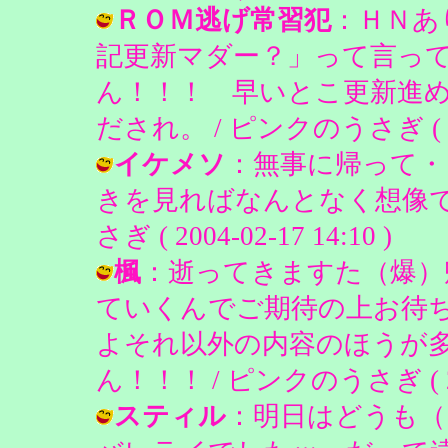
ＲＯＭ逃げ常習犯
：ＨＮあ
記更新マダー？」って言って
ん！！！ 早いとこ更新進
だされ。 / ピンクのうさぎ ( 2004
イケメソ
：無事に帰って・
きを見ればなんとなく想像で
さぎ ( 2004-02-17 14:10 )
楓
：逝ってきますた（爆）
ていくんでご期待の上お待
よそれ以外の内容のほうが多
ん！！！ / ピンクのうさぎ ( 2004
スティル
：明日はどうも（