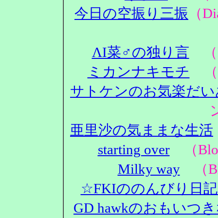
今日の空振り三振
（D
ΛΙ菜♂の独り言
（D
ミカンナキモチ
（D
サトケンのお気楽だい
亜里沙の気ままな生活
starting over
（Blo
Milky way
（Bl
☆FKIののんびり日
GD hawkのおもいつ