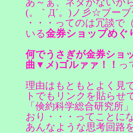
あ～ぁ、ネタがないか
(。｀Д´。)ノ彡☆ブー
・・・ってのは冗談で
金券ショップめぐ
いる
何でうさぎが金券ショッ
曲▼メ)ゴルァァ！！
っ
理由はもともとよく見
トでもリンクを貼らせ
「倹約科学総合研究所
おり・・・ってことに
あんなような思考回路