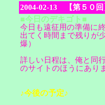
2004-02-13 【第５
■今日のデキゴト■
今日も遠征用の準備に
出てく時間まで残りが
爆）
詳しい日程は、俺と同
のサイトのほうにあり
♪今後の予定♪