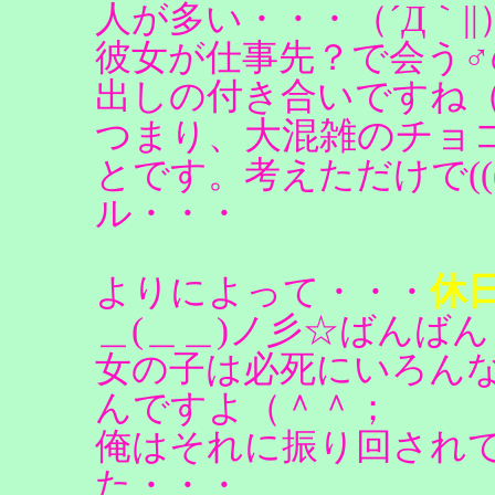
人が多い・・・（´Д｀|
彼女が仕事先？で会う
出しの付き合いですね
大混雑のチョ
つまり、
とです。考えただけで(((
ル・・・
休
よりによって・・・
＿(＿＿)ノ彡☆ばんば
女の子は必死にいろん
んですよ（＾＾；
俺はそれに振り回され
た・・・