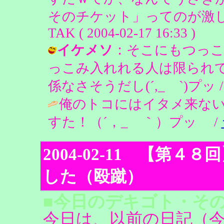
そのチケット」ってのが激しく
TAK ( 2004-02-17 16:33 )
イケメソ
：そこにもつっこ
っこみ入れれる人は限られ
係なさそうだし(´,_ゝ`)プッ / ピ
俺のトコにはイタメ来ない
すた！（´，_ゝ｀）プッ /
2004-02-11 【第
した（殴蹴）
■今日のデキゴト・その
今日は、以前の日記（