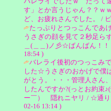
バレライでしたｗ だって
す」とか言うじゃん？？ｗ
ど、お疲れさんでした。 / ピンクのう
たっぷりとつっこんであ
うさぎの顔を見て２秒足ら
＿(＿＿)ノ彡☆ばんばん！！！ /
18:54 )
バレライ後初のつっこみで
した☆うさぎのおかげで僕
がとう。・・・管理人さん
したんですか?(っとお約束♪(
ー￣） 隠れニヤリ / ☆通りす
02-16 13:14 )