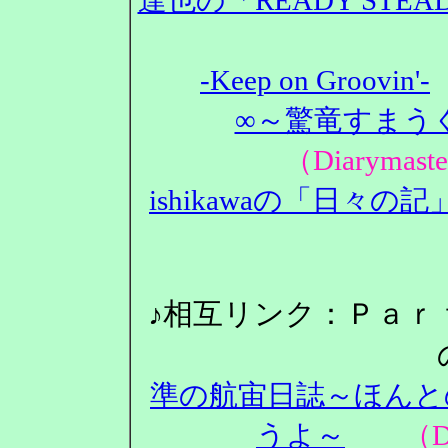
-Keep on Groovin'-
∞～驚竜すまうぐ
（Diarym
ishikawaの「日々の記
♪相互リンク：Ｐａｒ
準の航宙日誌～ほんと
うよ～
（Dia