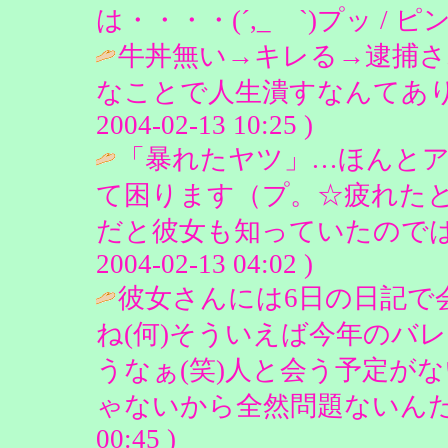
は・・・・(´,_ゝ`)プッ / ピンクの
牛丼無い→キレる→逮捕さ
なことで人生潰すなんてありえ
2004-02-13 10:25 )
「暴れたヤツ」…ほんと
て困ります（プ。☆疲れた
だと彼女も知っていたのでは♪
2004-02-13 04:02 )
彼女さんには6日の日記で
ね(何)そういえば今年のバ
うなぁ(笑)人と会う予定が
ゃないから全然問題ないんだけ
00:45 )