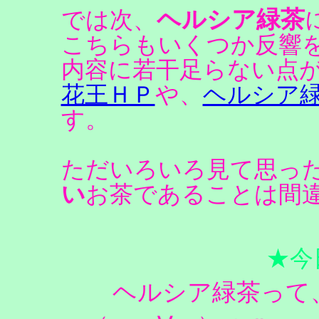
ヘルシア緑茶
では次、
こちらもいくつか反響
内容に若干足らない点
花王ＨＰ
や、
ヘルシア
す。
ただいろいろ見て思っ
い
お茶であることは間
★今
ヘルシア緑茶って