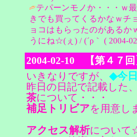
テパーンモノか・・・ｗ最
きでも買ってくるかなｗチョ
ョコはもらったのがあるか
うにね☆(ぇ) / (´ρ｀ ( 2004-02-
2004-02-10 【第
◆今
いきなりですが、
昨日の日記で記載した
茶
について・・・
補足トリビア
を用意し
アクセス解析
について