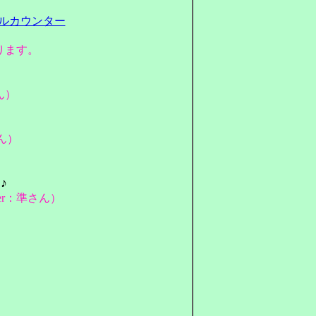
ります。
ん）
さん）
♪
ter：準さん）