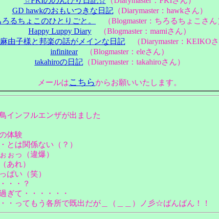
☆FKIののんびり日記☆
（Diarymaster：FKIさん）
GD hawkのおもいつきな日記
（Diarymaster：hawkさん）
ちろるちょこのひとりごと。
（Blogmaster：ちろるちょこさん
Happy Luppy Diary
（Blogmaster：mamiさん）
麻由子様と邦楽の話がメインな日記
（Diarymaster：KEIKO
infinitear
（Blogmaster：eleさん）
takahiroの日記
（Diarymaster：takahiroさん）
こちら
メールは
からお願いいたします。
鳥インフルエンザが出ました
の体験
・とは関係ない（？）
ぉぉっ（違爆）
（あれ）
っぱい（笑）
・・・？
過ぎて・・・・・・
・・ってもう各所で既出だが＿（＿＿）ノ彡☆ばんばん！！