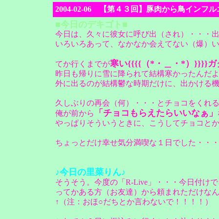
2004-02-06 【第４３回】豚肉から鳥イン
■今日のデキゴト■
今日は、久々に彼女に呼び出（され）・・・
いろいろあって、なかなか会えてない（爆）
寒い{{{{（*・＿・*）}}
てか行くまでが
昨日も帰りに雪に降られて結構寒かったんだ
外に出るのが結構鬱な時期だけに、出かける
久しぶりの再会（何）・・・とチョコをくれ
「チョコもらえたらいいなぁ」
俺が前から
やっぱりそういうときに、こうしてチョコと
ちょっとだけ幸せ気分満喫な１日でした・・
♪今日の里菜りん♪
そうそう。今度の「R-Live」・・・今日付けで
ってかある方（お友達）から頼まれただけなん
↑（注：おほ○だちとか言わないで！！！！）