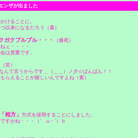
フルエンザが出ました
出かけることに。
いつ以来になるだろう（素）
}}ガクガクブルブル・・・
（爆死）
よねぇ・・・・
機会は貴重です。
る（笑）
なんて言うからです＿（＿＿）ノ彡☆ばんばん！！
かもらえることが嬉しいんですよね（素）
・
「相方」
方式を採用することにしました。
ですがね・・・（´ゝω・`）ｂ