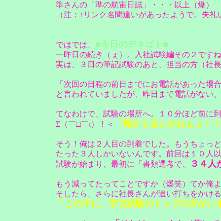
準さんの「準の航宙日誌」・・・以上（爆）
（注：↑リンク名間違いがあったようで。失礼
■今日のデキゴト■
ではでは、
一昨日の続き（ぇ）。入社試験編その２です
実は、３日の筆記試験のあと、担当の方（社
「次回の日程の前日までにお電話があった場
と言われていましたが、昨日まで電話がない
てなわけで、試験の場所へ。１０分ほど前に
「靴が１足しかねぇぇ！！
Σ（￣□￣ι）！＜
そう！俺は２人目の到着でした。もうちょっ
たった３人しかいないんです。前回は１０人
３４人
試験が始まり、最初に「書類選考で、
もう減ってたってことですか（爆笑）てか俺
そしたら、さらに社長さんが追い打ちをかけ
「この中に、学力試験のトップの方がい