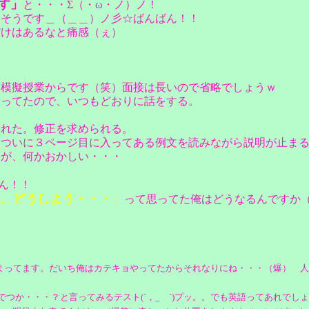
す」
と・・・Σ（・ω・ノ）ノ！
たそうです＿（＿＿）ノ彡☆ばんばん！！
だけはあるなと痛感（ぇ）
、模擬授業からです（笑）面接は長いので省略でしょうｗ
やってたので、いつもどおりに話をする。
された。修正を求められる。
ついに３ページ目に入ってある例文を読みながら説明が止まる・
るが、何かおかしい・・・
ん！！
。どうしよう・・・」
って思ってた俺はどうなるんですか
ってます。だいち俺はカテキョやってたからそれなりにね・・・（爆） 人間も案
？と言ってみるテスト(´，_ゝ`)プッ。。でも英語ってあれでしょ？ｗｗ(激々謎爆) /