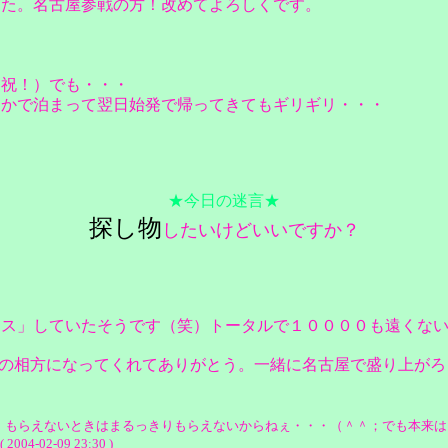
した。名古屋参戦の方！改めてよろしくです。
（祝！）でも・・・
とかで泊まって翌日始発で帰ってきてもギリギリ・・・
★今日の迷言★
探し物
したいけどいいですか？
セス」していたそうです（笑）トータルで１００００も遠くな
：俺の相方になってくれてありがとう。一緒に名古屋で盛り上が
）もらえないときはまるっきりもらえないからねぇ・・・（＾＾；でも本来は
02-09 23:30 )