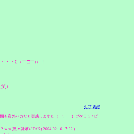
・・Σ（￣□￣ι）！
（笑）
先頭
表紙
外バカだと実感しますた（ ´,_ゝ`）プゲラッ / ピ
 TAK ( 2004-02-10 17:22 )