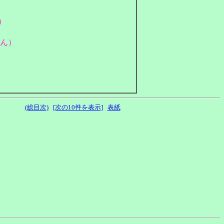
）
さん）
(総目次)
[次の10件を表示]
表紙