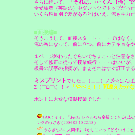
「それは、○○くん（俺）で
さらに続いて、
全受験者（英語の）中ダントツでトップだっ
いくら科目別で差があるとはいえ、俺も学力
■面接編■
そうこうして、面接スタート・・・ではなく
俺の番になって、前に立つ。前にカテキョを
１ページ終わったぐらいでちょこっと注意を
そして修正に従って授業続行・・・はいいが、
板書の誤字の指摘が。まぁそれはすぐ訂正す
ミスプリント
でした＿（＿＿）ノ彡☆ばんば
「やべぇ！！間違えたかな
Σ（￣□￣ι）！＜
ホントに大変な模擬授業でした・・・・
TAK
：そそ、「あの」レベルなら余裕でできるに決ま
ンクのうさぎ ( 2004-02-10 22:18 )
うさぎなのに人間様よりかしこいってどういうことでつか・・・