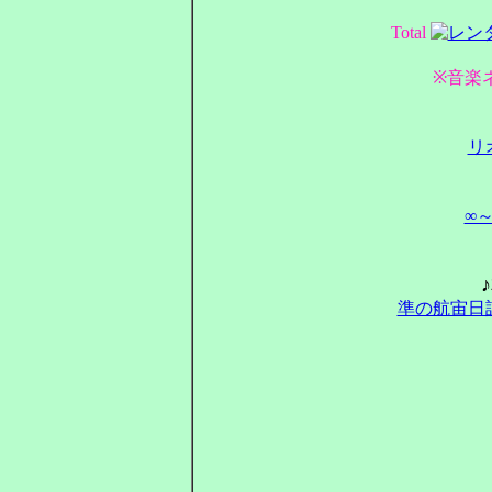
Total
※音楽
リ
∞
準の航宙日