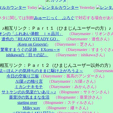
Today
Yesterday
ネタに関しては別館
みゅーじっく ぶろぐ
で対応する場合があ
♪相互リンク：Ｐａｒｔ１（ひまじんユーザーの方）♪
オンの「ふれあい港館 ｉｎ品川」
（Diarymaster：リオンさ
達也の「READY STEADY GO」
（Diarymaster：達也さん）
-Keep on Groovin'-
（Diarymaster：芝さん）
～驚竜すまうぐの足跡 EXcess～∞
（Diarymaster：すまうぐ
ishikawaの「日々の記」
（Diarymaster：ishikawaさん）
♪相互リンク：Ｐａｒｔ２（ひまじんユーザー以外の方）
誌～ほんとの気持ちのままに駆け上がろうよ～
（Diarymas
今日の空振り三振
（Diarymaster：孤高のアンダーさん）
ΛΙ菜♂の独り言
（Diarymaster：ΛΙ菜♂さん）
ミカンナキモチ
（Diarymaster：みかんさん）
サトケンのお気楽だいあり～♪
（Blogmaster：サトケンさん）
亜里沙の気ままな生活
（Blogmaster：亜里沙さん）
starting over
（Blogmaster：スティルさん）
Milky way
（Blogmaster：縷々さん）