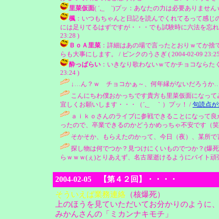
里菜仮面
( ´,_ゝ`)プッ：あなたの力は必要ありませんｗ
楓
：いつもちゃんと日記を読んでくれてるって感じ
には足りてるはずですが・・・でも試験時に六法を忘れるな
23:28 )
ＢｏＡ里菜
：詳細はあの場で言ったとおりｗてか捨
らも大事にします。 / ピンクのうさぎ ( 2004-02-09 23:25
酔っぱらい
：いきなり歌わないｗてかチョコならたくやも「
23:24 )
↓…ん？ｗ チョコかぁ～、何年縁がないだろうか…(
こんにちわ僕おかっちです貴方も里菜仮面になって
宜しくお願いします・・・（´,_ゝ｀）プッ！ /
句読点が
ａｉｋｏさんのライブに参戦できることになって良
ったので、卒業できるのかどうかめっちゃ不安です（笑）。 / 楓 ( 
そかそか、もらえたのかって、今日（夜）、某所で言ってた
探し物は何でつか？見つけにくいものでつか？(爆死
らｗｗｗ(ぇ)とりあえず、名古屋逝けるようにバイト頑張りまつ(￣ー￣
2004-02-05 【第４２回】・・・・
そういえば業務連絡
（核爆死）
上のほうを見ていただいてお分かりのように
みかんさんの「ミカンナキモチ」