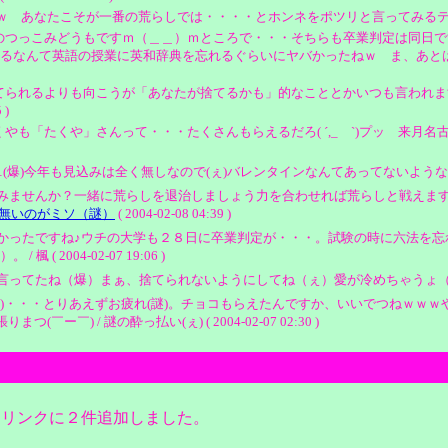
 あなたこそが一番の荒らしでは・・・・とホンネをポツリと言ってみるテスト( ´,_ゝ`)プ
のつっこみどうもですｍ（＿＿）ｍところで・・・そちらも卒業判定は同日で
んて英語の授業に英和辞典を忘れるぐらいにヤバかったねｗ ま、あとは結果待ちです
てられるよりも向こうが「あなたが捨てるかも」的なこととかいつも言われま
 )
たくや」さんって・・・たくさんもらえるだろ( ´,_ゝ`)プッ 来月名古屋で待っ
爆)今年も見込みは全く無しなので(ぇ)バレンタインなんてあってないようなもの
みませんか？一緒に荒らしを退治しましょう力を合わせれば荒らしと戦えま
無いのがミソ（謎）
( 2004-02-08 04:39 )
かったですね♪ウチの大学も２８日に卒業判定が・・・。試験の時に六法を忘
2004-02-07 19:06 )
ね（爆）まぁ、捨てられないようにしてね（ぇ）愛が冷めちゃうょ（古） / ＢｏＡ様☆
)・・・とりあえずお疲れ(謎)。チョコもらえたんですか、いいでつねｗｗ
) / 謎の酔っ払い(ぇ) ( 2004-02-07 02:30 )
、リンクに２件追加しました。