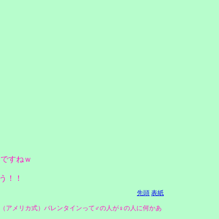
いですねｗ
ろう！！
先頭
表紙
（アメリカ式）バレンタインって♂の人が♀の人に何かあ