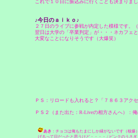
これで１０日に振込みに行くことも決まりま
♪今日のａｉｋｏ♪
２７日のライブに参戦が内定した模様です。
翌日は大学の「卒業判定」が・・・ネカフェ
大変なことになりそうです（大爆笑）
ＰＳ：リロードも入れると？「７８６３アク
ＰＳ２（また出た：R-Liveの相方さんへ）
あき
：チョコは俺もたまにしか縁がないです（核爆
げるって日だったと思うけど・・・・ / ピンクのうさぎ ( 2004-