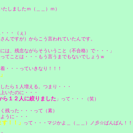
いたしましたｍ（＿＿）ｍ）
ね・・・（ぇ）
長さんですが）からこう言われていたんです。
合には、残念ながらそういうこと（不合格）で・・・」
。ってことは・・・もう言うまでもないでしょうｗ
到着・・・っていきなり！！！
」
としたら１人増える。つまり・・・
以上いたのに・・・
から１２人に絞りました
」って・・・（笑）
よく残った・・・って（素）
るように・・・
ます！！」
って・・・マジかよ＿（＿＿）ノ彡☆ばんばん！！