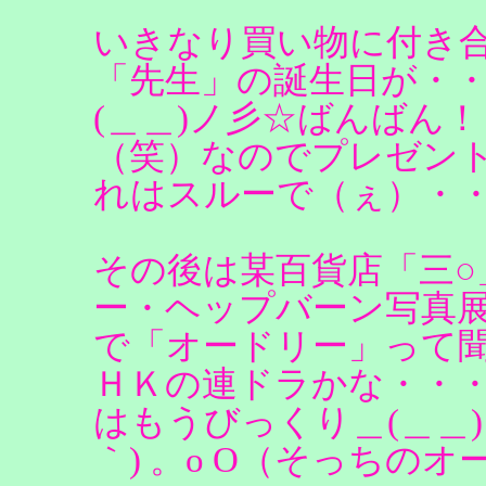
いきなり買い物に付き合
「先生」の誕生日が・
(＿＿)ノ彡☆ばんばん
（笑）なのでプレゼン
れはスルーで（ぇ）・
その後は某百貨店「三
ー・ヘップバーン写真
で「オードリー」って聞いた
ＨＫの連ドラかな・・・）
はもうびっくり＿(＿＿)
｀) 。o O（そっちの