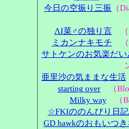
今日の空振り三振
（D
ΛΙ菜♂の独り言
（D
ミカンナキモチ
（D
サトケンのお気楽だい
亜里沙の気ままな生活
starting over
（Blo
Milky way
（Bl
☆FKIののんびり日
GD hawkのおもいつ