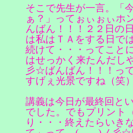
そこで先生が一言。「
ぁ？」ってぉぃぉぃホン
んばん！！！２２日の
は私はＴＡをする日で
続けて・・・ってこと
はせっかく来たんだしや
彡☆ばんばん！！！っ
すげぇ光景ですね（笑
講義は今日が最終回と
でした。でもプリント
り・・・終えたらいきな
て」って＿(＿＿)ノ彡