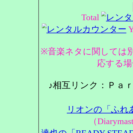
Total
Y
※音楽ネタに関しては
応する場
♪相互リンク：Ｐａ
リオンの「ふれ
（Diarym
達也の「READY STEA