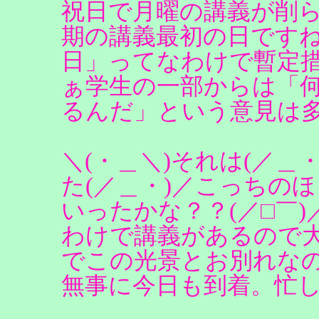
祝日で月曜の講義が削
期の講義最初の日です
日」ってなわけで暫定
ぁ学生の一部からは「
るんだ」という意見は
＼(・＿＼)それは(／＿
た(／＿・)／こっちのほ
いったかな？？(／□￣
わけで講義があるので
でこの光景とお別れな
無事に今日も到着。忙