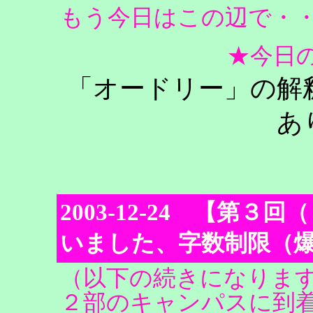
もう今日はこの辺で・
★今日
「オードリー」の解
あ
2003-12-24 【第
いました、字数制限（
（以下の続きになりま
２部のキャンパスに到着・