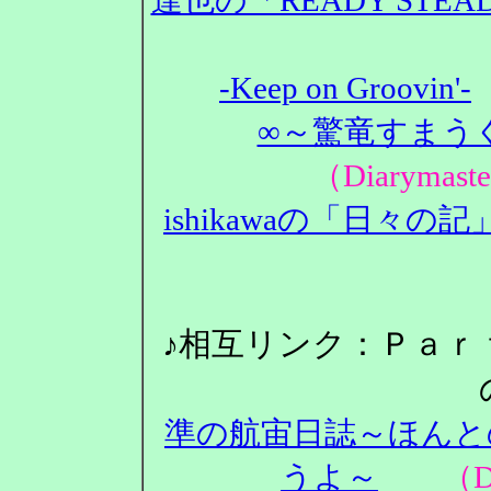
-Keep on Groovin'-
∞～驚竜すまうぐ
（Diarym
ishikawaの「日々の記
♪相互リンク：Ｐａｒ
準の航宙日誌～ほんと
うよ～
（Dia