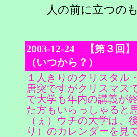
人の前に立つの
2003-12-24 【第
（いつから？）
１人きりのクリスタル
唐突ですがクリスマス
で大学も年内の講義が
た方もいらっしゃると
（ぇ）ウチの大学は、
り）のカレンダーを見