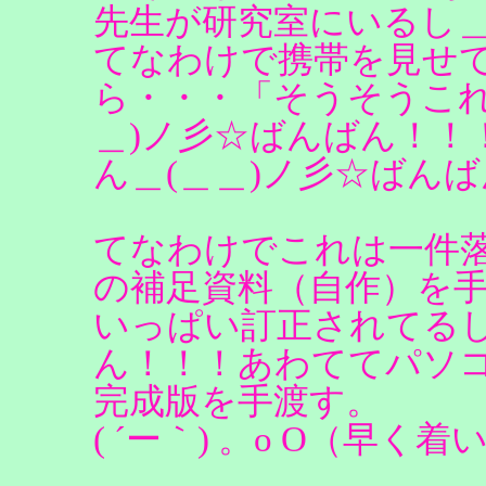
先生が研究室にいるし＿
てなわけで携帯を見せ
ら・・・「そうそうこれ
＿)ノ彡☆ばんばん！！
ん＿(＿＿)ノ彡☆ばん
てなわけでこれは一件
の補足資料（自作）を
いっぱい訂正されてるし
ん！！！あわててパソ
完成版を手渡す。
( ´ー｀) 。o O（早