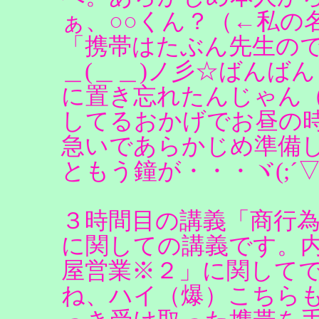
ぁ、○○くん？（←私の
「携帯はたぶん先生の
＿(＿＿)ノ彡☆ばんば
に置き忘れたんじゃん（
してるおかげでお昼の
急いであらかじめ準備
ともう鐘が・・・ヾ(;´▽
３時間目の講義「商行
に関しての講義です。
屋営業※２」に関して
ね、ハイ（爆）こちら