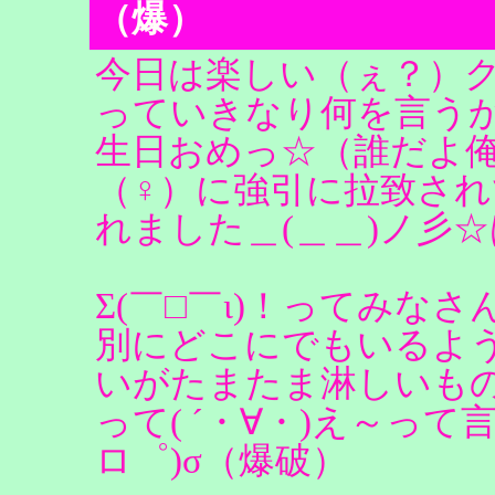
（爆）
今日は楽しい（ぇ？）
っていきなり何を言う
生日おめっ☆（誰だよ
（♀）に強引に拉致さ
れました＿(＿＿)ノ彡
Σ(￣□￣ι)！ってみな
別にどこにでもいるよ
いがたまたま淋しいも
って( ´・∀・)え～っ
ロ゜)σ（爆破）