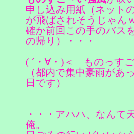
申し込み用紙（ネット
が飛ばされそうじゃん
確か前回この手のバス
の帰り）・・・
( ´・∀・)＜ ものっ
（都内で集中豪雨があ
日です）
・・・アハハ、なんて
俺。