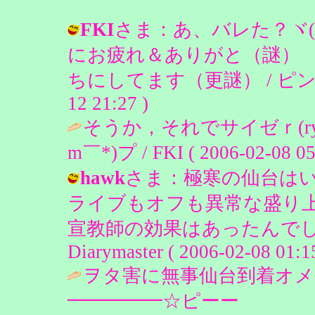
FKI
さま：あ、バレた？ヾ(
にお疲れ＆ありがと（謎）
ちにしてます（更謎） / ピンクのうさ
12 21:27 )
そうか，それでサイゼｒ(r
m￣*)プ / FKI ( 2006-02-08 05
hawk
さま：極寒の仙台は
ライブもオフも異常な盛り
宣教師の効果はあったんでし
Diarymaster ( 2006-02-08 01:15
ヲタ害に無事仙台到着オメッ
━━━━━☆ピーー