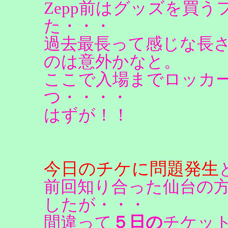
Zepp前はグッズを買
た・・・
過去最長って感じな長
のは意外かなと。
ここで入場までロッカ
つ・・・・
はずが！！
今日のチケに問題発生
前回知り合った仙台の
したが・・・
間違って
５日の
チケッ