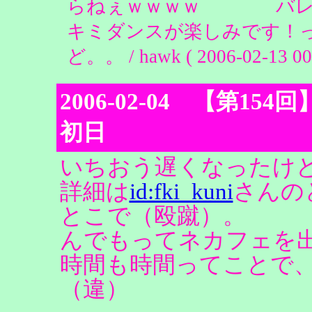
らねぇｗｗｗｗ バレラ
キミダンスが楽しみです！
ど。。 / hawk ( 2006-02-13 00:
2006-02-04 【第154回】Lo
初日
いちおう遅くなったけ
詳細は
id:fki_kuni
さんの
とこで（殴蹴）。
んでもってネカフェを出
時間も時間ってことで、J
（違）