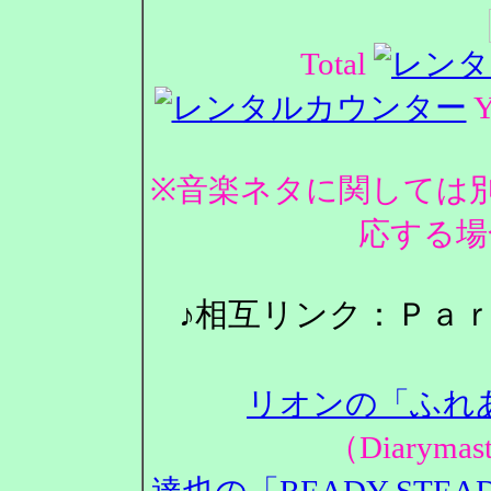
Total
Y
※音楽ネタに関しては
応する場
♪相互リンク：Ｐａ
リオンの「ふれ
（Diarym
達也の「READY STEA