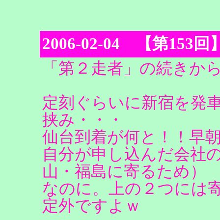
2006-02-04 【第1
「第２走者」の続きか
定刻ぐらいに新宿を発車
挟み・・・
仙台到着が何と！！早朝
自分が申し込んだ会社
山・福島に寄るため）
なのに。上の２つには
定外ですよｗ