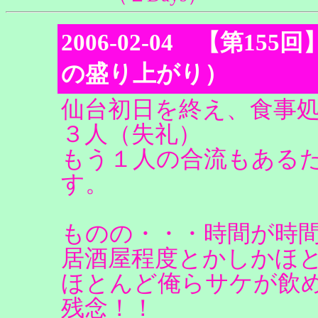
2006-02-04 【第1
の盛り上がり）
仙台初日を終え、食事
３人（失礼）
もう１人の合流もある
す。
ものの・・・時間が時
居酒屋程度とかしかほ
ほとんど俺らサケが飲
残念！！