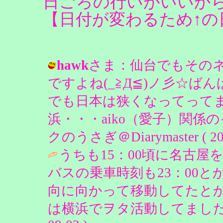
日ごろの行いがいいからか
【日付が変わるため↑の
hawk
さま：仙台でもその
ですよね(_≧Д≦)ノ彡☆ば
でも日本は狭くなってってま
浜・・・aiko（愛子）関係
クのうさぎ＠Diarymaster ( 2006
うちも15：00頃に名古
バスの乗車時刻も23：0
向に向かって移動してた
は横浜でヲタ活動してましたけど( ´_