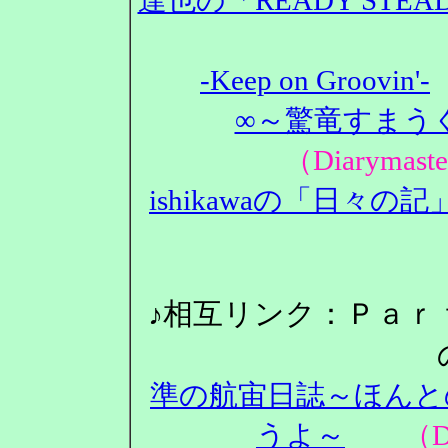
-Keep on Groovin'-
∞～驚竜すまうぐ
（Diarym
ishikawaの「日々の記
♪相互リンク：Ｐａｒ
準の航宙日誌～ほんと
うよ～
（Dia