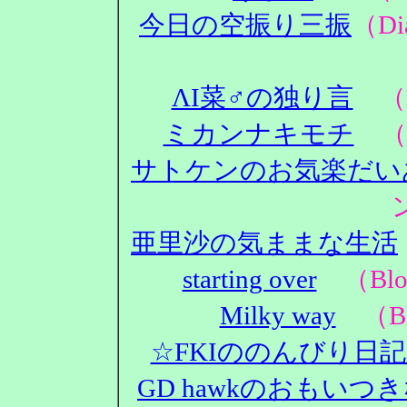
今日の空振り三振
（D
ΛΙ菜♂の独り言
（D
ミカンナキモチ
（D
サトケンのお気楽だい
亜里沙の気ままな生活
starting over
（Blo
Milky way
（Bl
☆FKIののんびり日
GD hawkのおもいつ