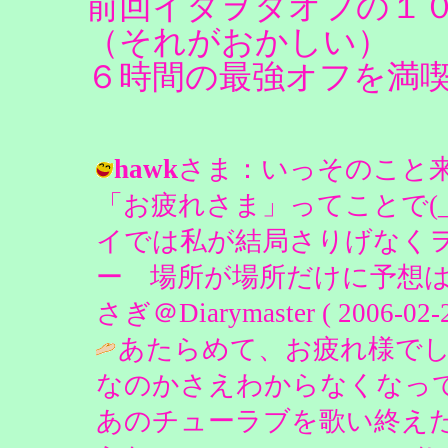
前回イタヲタオフの１
（それがおかしい）
６時間の最強オフを満
hawk
さま：いっそのこと
「お疲れさま」ってことで(
イでは私が結局さりげなくヲ
ー 場所が場所だけに予想は
さぎ＠Diarymaster ( 2006-02-2
あたらめて、お疲れ様で
なのかさえわからなくなっ
あのチューラブを歌い終え