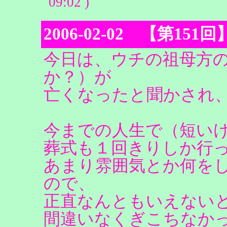
09:02 )
2006-02-02 【第15
今日は、ウチの祖母方
か？）が
亡くなったと聞かされ
今までの人生で（短い
葬式も１回きりしか行
あまり雰囲気とか何を
ので、
正直なんともいえない
間違いなくぎこちなか