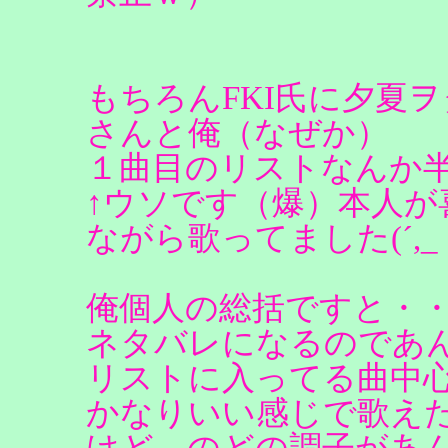
もちろんFKI氏に夕夏ヲ
さんと俺（なぜか）
１曲目のリストなんか半
↑ウソです（爆）本人が
ながら歌ってました(´,
俺個人の総括ですと・
ネタバレになるのであ
リストに入ってる曲中
かなりいい感じで歌え
けど、のどの調子があ