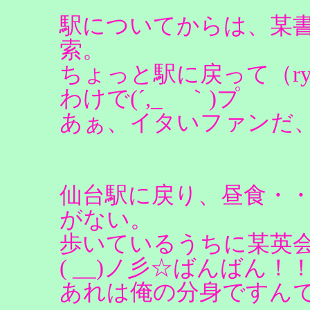
駅についてからは、某
索。
ちょっと駅に戻って（r
わけで(´,_ゝ｀)プ
あぁ、イタいファンだ
仙台駅に戻り、昼食・
がない。
歩いているうちに某英
( __)ノ彡☆ばんばん！
あれは俺の分身ですん