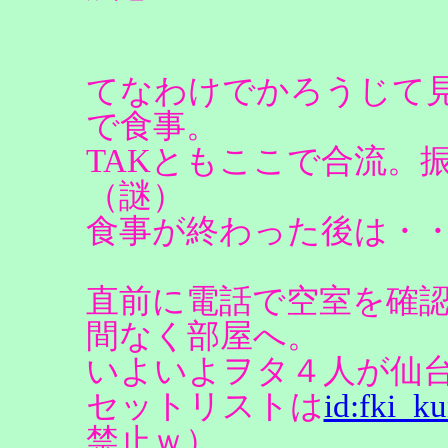
てなわけでかろうじて
で食事。
TAKともここで合流。
（謎）
食事が終わった後は・
直前に電話で空室を確
間なく部屋へ。
いよいよヲタ４人が仙
セットリストは
id:fki_ku
禁止ｗ）