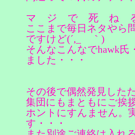
マ ジ で 死 ね
ここまで毎日ネタやら
ですけど(´,_ゝ｀)
そんなこんなでhawk氏
ました・・・
その後で偶然発見したた
集団にもまともにご挨
ホントにすんません。
す・・・
また別途ご連絡は入れ