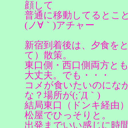
顔して
普通に移動してるとこ
(ノ∀｀)アチャー
新宿到着後は、夕食を
て）散策。
東口側・西口側両方と
大丈夫。でも・・・
コメが食いたいのにな
な？場所が(;´Д｀)
結局東口（ドンキ経由
松屋でひっそりと。
出発までいい感じに時