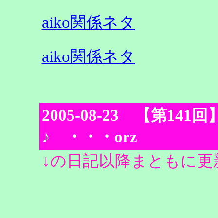
aiko関係ネタ
aiko関係ネタ
2005-08-23 【第1
♪ ・・・orz
↓の日記以降まともに更