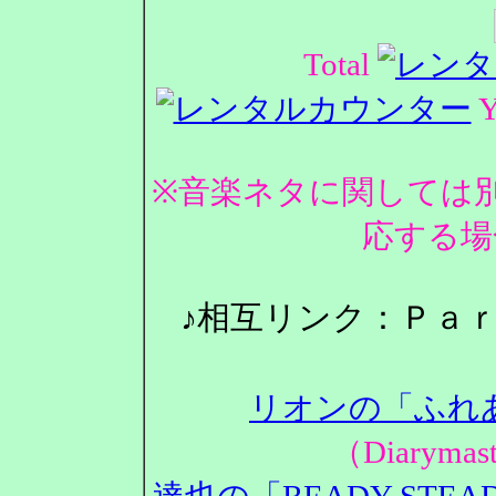
Total
Y
※音楽ネタに関しては
応する場
♪相互リンク：Ｐａ
リオンの「ふれ
（Diarym
達也の「READY STEA