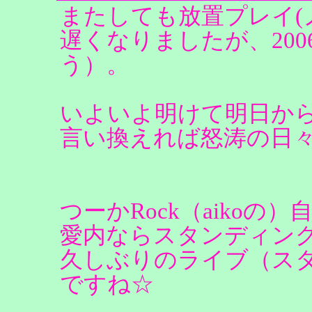
またしても放置プレイ(
遅くなりましたが、20
う）。
いよいよ明けて明日か
言い換えれば怒涛の日
つーかRock（aikoの
愛内ならスタンディン
久しぶりのライブ（ス
ですね☆