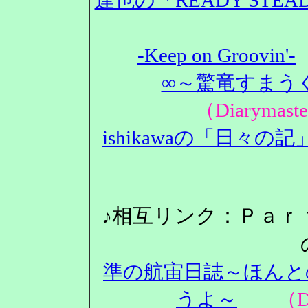
-Keep on Groovin'-
∞～驚竜すまうぐ
（Diarym
ishikawaの「日々の記
♪相互リンク：Ｐａｒ
準の航宙日誌～ほんと
うよ～
（Dia