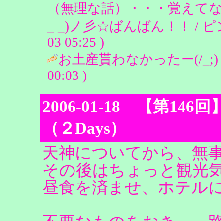
（無理な話）・・・覚えてな
_ _)ノ彡☆ばんばん！！ / ピンクの
03 05:25 )
お土産貰わなかったー(/_;) 笑 
00:03 )
2006-01-18 【第146回】Lo
（２Days）
天神についてから、無
その後はちょっと観光
昼食を済ませ、ホテルに