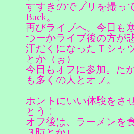
すすきのでプリを撮っ
Back。
再びライブへ。今日も
つーかライブ後の方が
汗だくになったＴシャ
とか（ぉ）
今日もオフに参加。たか
も多くの人とオフ。
ホントにいい体験をさ
とう！
オフ後は、ラーメンを
３時とか）