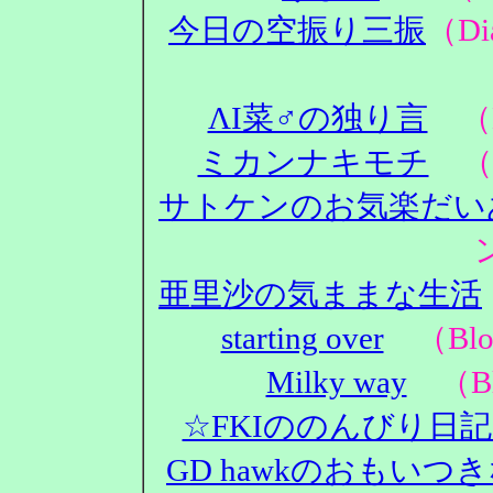
今日の空振り三振
（D
ΛΙ菜♂の独り言
（D
ミカンナキモチ
（D
サトケンのお気楽だい
亜里沙の気ままな生活
starting over
（Blo
Milky way
（Bl
☆FKIののんびり日
GD hawkのおもいつ