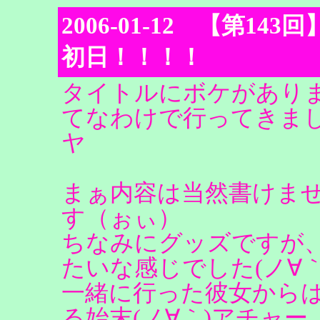
2006-01-12 【第143回】
初日！！！！
タイトルにボケがあり
てなわけで行ってきまし
ヤ
まぁ内容は当然書けま
す（ぉぃ）
ちなみにグッズですが
たいな感じでした(ノ∀
一緒に行った彼女から
る始末(ノ∀｀)アチャー