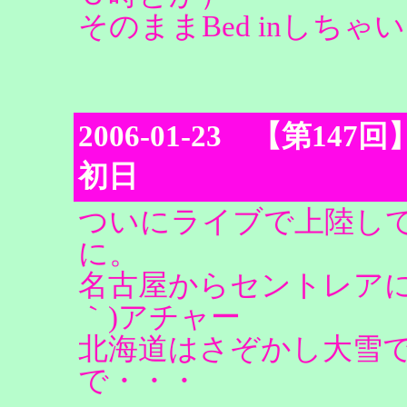
そのままBed inしち
2006-01-23 【第147回】Lo
初日
ついにライブで上陸し
に。
名古屋からセントレアに
｀)アチャー
北海道はさぞかし大雪
で・・・