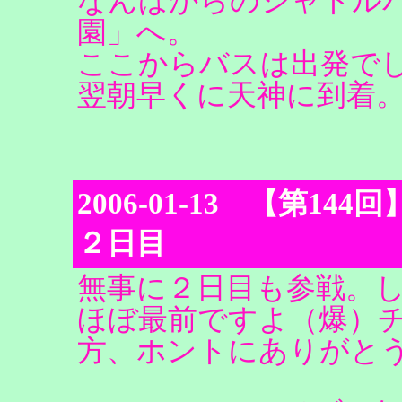
なんばからのシャトル
園」へ。
ここからバスは出発で
翌朝早くに天神に到着。（To b
2006-01-13 【第144回】L
２日目
無事に２日目も参戦。
ほぼ最前ですよ（爆）
方、ホントにありがと