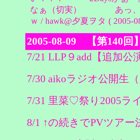
なぁ（切実） あっ、そ
ｗ / hawk@夕夏ヲタ ( 2005-08-
2005-08-09 【第1
7/21 LLP９add【
7/30 aikoラジオ公
7/31 里菜♡祭り200
8/1 ↑の続きでPVツアー