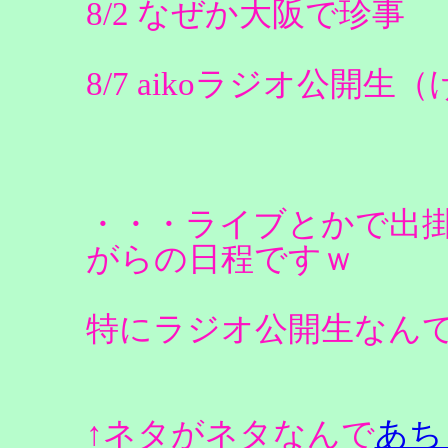
8/2 なぜか大阪で珍事
8/7 aikoラジオ公開
・・・ライブとかで出
がらの日程ですｗ
特にラジオ公開生なん
↑ネタがネタなんで
あち