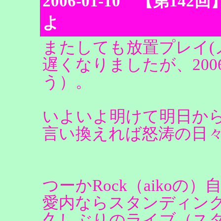
2006-01-10 【第
よ
またしても放置プレイ(
遅くなりましたが、20
う）。
いよいよ明けて明日か
言い換えれば怒涛の日
つーかRock（aikoの
愛内ならスタンディン
久しぶりのライブ（ス