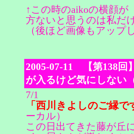
↑この時のaikoの横顔
方ないと思うのは私だ
（後ほど画像もアップ
2005-07-11 【第
が入るけど気にしない
7/1
「西川きよしのご縁で
ーカル）
この日出てきた藤が丘にあ