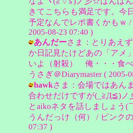
なよヾ(≧▽≦)ノ彡☆ばんば
きてこちらも満足です。今
予定なんでレポ書くかもｗ / ピン
2005-08-23 07:40 )
あんだー
さま：とりあえず
か日記見たけどあの「アメ
いよ（射殺） 俺・・・食べ
うさぎ＠Diarymaster ( 2005-08-
hawk
さま：会場ではあん
合わせだけですが(_≧Д≦
とaikoネタを話しましょう
うんだっけ（何） / ピンクのうさぎ＠D
07:37 )