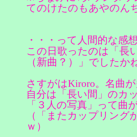
てのけたのもあやのん
・・・って人間的な感
「長い
この日歌ったのは
（新曲？）」
でしたか
さすがはKiroro。名
自分は「長い間」のカ
「３人の写真」って曲
（「またカップリング
ｗ）