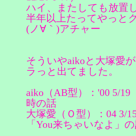
ハイ、またしても放置して
半年以上たってやっと
(ノ∀｀)アチャー
そういやaikoと大塚
ラっと出てました。
aiko（AB型）：'00 
時の話
大塚愛（Ｏ型）：04 3
「You来ちゃいなよ」の