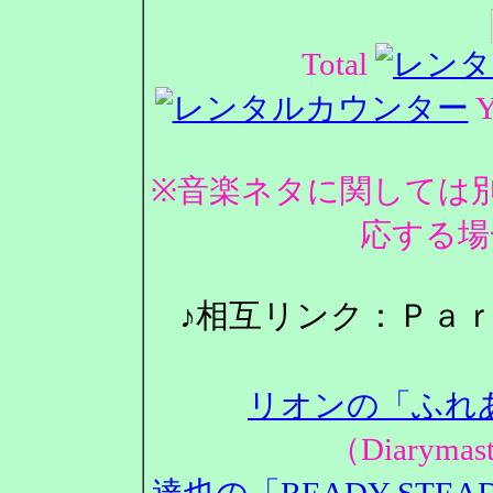
Total
Y
※音楽ネタに関しては
応する場
♪相互リンク：Ｐａ
リオンの「ふれ
（Diarym
達也の「READY STEA