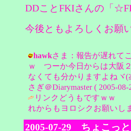
DDことFKIさんの「☆
今後ともよろしくお願
hawk
さま：報告が遅れて
ｗ つーか今日からは大阪２
なくても分かりますよねヾ(≧▽
さぎ＠Diarymaster ( 2005-08-2
リンクどうもですｗｗ 
れからもヨロシクお願いします。 / ha
2005-07-29 ちょこっ