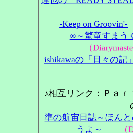
-Keep on Groovin'-
∞～驚竜すまうぐ
（Diarym
ishikawaの「日々の記
♪相互リンク：Ｐａｒ
準の航宙日誌～ほんと
うよ～
（Dia