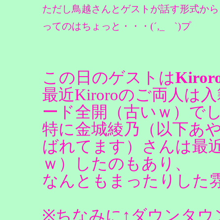
ただし鳥越さんとゲストが話す形式から
ってのはちょっと・・・(´,_ゝ`)プ
この日のゲストは
Kiro
最近Kiroroのご両人
ード全開（古いｗ）で
特に金城綾乃（以下あや
ばれてます）さんは最
ｗ）したのもあり、
なんともまったりした
※ちなみに↑ダウンタウ