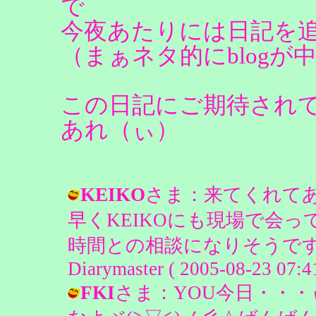
で
今夜あたりには日記を
（まぁネタ的にblogが
この日記にご期待され
あれ（ぃ）
KEIKO
さま：来てくれてあ
早くKEIKOにも現場で会
時間との相談になりそうです
Diarymaster ( 2005-08-23 07:41
FKI
さま：YOU今日・・