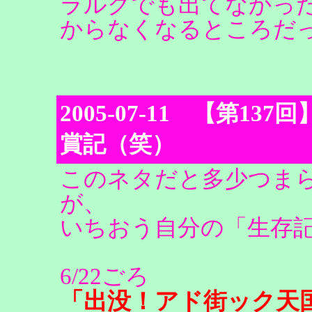
ラルクでも出てなかっ
からなくなるところだった(
2005-07-11 【第
賞記（笑）
このネタだと多少つま
が、
いちおう自分の「生存
6/22ごろ
「出没！アド街ック天