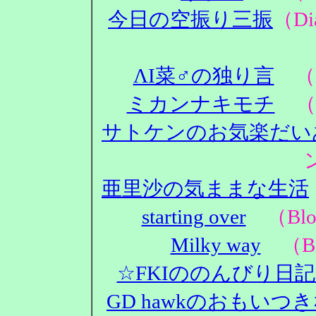
今日の空振り三振
（D
ΛΙ菜♂の独り言
（D
ミカンナキモチ
（D
サトケンのお気楽だい
亜里沙の気ままな生活
starting over
（Blo
Milky way
（Bl
☆FKIののんびり日
GD hawkのおもいつ