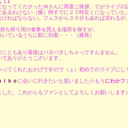
えて】
になってくださったＭさんに再度ご挨拶。てかライブの
どあるわけない（爆）時すでに２２時近くになっていた
なければならない。フェスから３０分もあれば戻れるが
で持ち帰り用の食事を買える場所を探すが、
歩いているうちに駅に到着・・・（爆死）
のこともあり最後はバタバタしちゃってすんません。
いてありがとうございます。
べってくれたおかげですので（ぇ）初めてのライブにし
ａｉｋｏ
に会いに行きたいと思いました☆もう
にわかフ
ました。これからもファンとしてよろしくお願いします♪