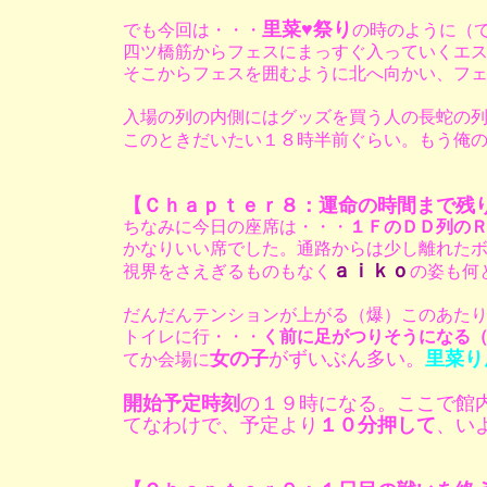
里菜♥祭り
でも今回は・・・
の時のように（
四ツ橋筋からフェスにまっすぐ入っていくエ
そこからフェスを囲むように北へ向かい、フ
入場の列の内側にはグッズを買う人の長蛇の
このときだいたい１８時半前ぐらい。もう俺
【Ｃｈａｐｔｅｒ８：運命の時間まで残
ちなみに今日の座席は・・・
１ＦのＤＤ列の
かなりいい席でした。通路からは少し離れた
ａｉｋｏ
視界をさえぎるものもなく
の姿も何
だんだんテンションが上がる（爆）このあた
トイレに行・・・
く前に足がつりそうになる
女の子
がずいぶん多い。
里菜り
てか会場に
開始予定時刻
の１９時になる。ここで館
てなわけで、予定より
１０分押して
、い