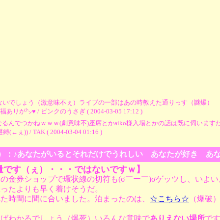
ないでしょう（激意味不ぇ）ライブの一部はあの時教えた通りっす（謎爆） 
/ ピンクのうさぎ ( 2004-03-05 17:12 )
るんでつかねｗｗｗ(劇意味不)座席とかaiko様入場とかの話は既に伺います
TAK ( 2004-03-04 01:16 )
その２）：♪あなたがいるとそれだけでうれしい あなたが好き あ
量です（ぇ）・・・ではないですｗ】
の金券ショップで環状線の切符も(σ￣ー￣)σゲッツし、いよ
思ったよりも早く着けそうだ。
れた時間に間に合いました。泊まったのは、
☆こちら☆
（爆破
ればわかるでしょう（爆死）いろんな意味で
ありえない場所
で