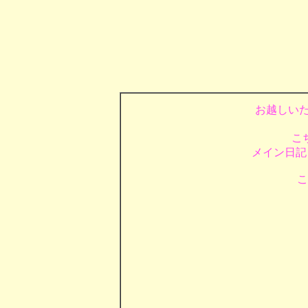
お越しい
こ
メイン日記
こ