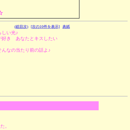
☆
(総目次)
[次の10件を表示]
表紙
しい光♪
が好き あなたとキスしたい
そんなの当たり前の話よ♪
いた。