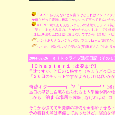
ＴＡＫ
：ありえないとか言うけどこれはノンフィク
か俺らだって普通に尋常じゃないって言ってるんだからね（笑） / 
ＧＥＮ
：素でありえないぐらいの値段でしょ？（笑
（笑） まぁ名古屋のことがわからないしましてや鉄道
ば日記を読む上には差し支えないですから（爆死） / ピンクのうさぎ 
ホントありえないぐらい安いでつよねｗｗ(爆)てか、やはり某
つ～か、宿泊代マジで安いな(笑)漱石さんでお釣りがくると
2004-02-26 ａｉｋｏライブ遠征日記（
【Ｃｈａｐｔｅｒ１：出発まで】
早速ですが、昨日の１時すぎ（ちょうど今日
「２６日のチケットですがよろしければいか
奇跡キタ━━━━(゜∀゜)━━━━!!!
（爆
当日の早朝に自宅を出られるよう準備や調べ
泊まる場所
しかも、
も確保しなければΣ(￣□
そこから慌てて出発前の準備を全部済ませる
予め着替え等は準備してあったけど、宿泊を