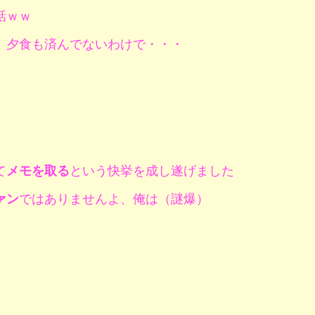
話ｗｗ
。
、夕食も済んでないわけで・・・
て
メモを取る
という快挙を成し遂げました
ァン
ではありませんよ、俺は（謎爆）