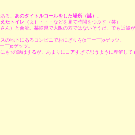
】
である、
あのタイトルコールをした場所（謎）、
替えたトイレ（ぇ）
・・・などを見て時間をつぶす（笑）
Ｍさん）と合流。某隣県で大阪の方ではないそうだ。でも近畿
スの地下にあるコンビニでおにぎりを(σ￣ー￣)σゲッツ。
ー￣)σゲッツ。
にも↑の話はするが、あまりにコアすぎて思うように理解して