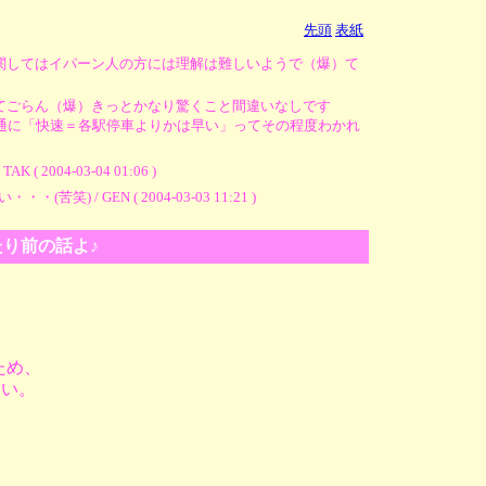
先頭
表紙
関してはイパーン人の方には理解は難しいようで（爆）て
てごらん（爆）きっとかなり驚くこと間違いなしです
通に「快速＝各駅停車よりかは早い」ってその程度わかれ
-03-04 01:06 )
EN ( 2004-03-03 11:21 )
たり前の話よ♪
ため、
ない。