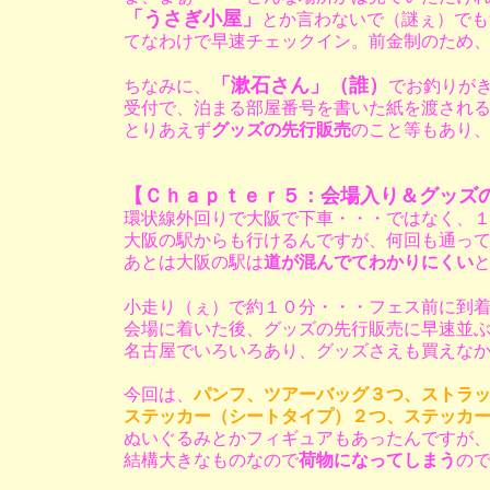
「うさぎ小屋」
とか言わないで（謎ぇ）でも
てなわけで早速チェックイン。前金制のため
「漱石さん」（誰）
ちなみに、
でお釣りが
受付で、泊まる部屋番号を書いた紙を渡され
とりあえず
グッズの先行販売
のこと等もあり
【Ｃｈａｐｔｅｒ５：会場入り＆グッズ
環状線外回りで大阪で下車・・・ではなく、
大阪の駅からも行けるんですが、何回も通っ
あとは大阪の駅は
道が混んでてわかりにくい
小走り（ぇ）で約１０分・・・フェス前に到
会場に着いた後、グッズの先行販売に早速並
名古屋でいろいろあり、グッズさえも買えな
今回は、
パンフ、ツアーバッグ３つ、ストラ
ステッカー（シートタイプ）２つ、ステッカ
ぬいぐるみとかフィギュアもあったんですが
結構大きなものなので
荷物になってしまう
の