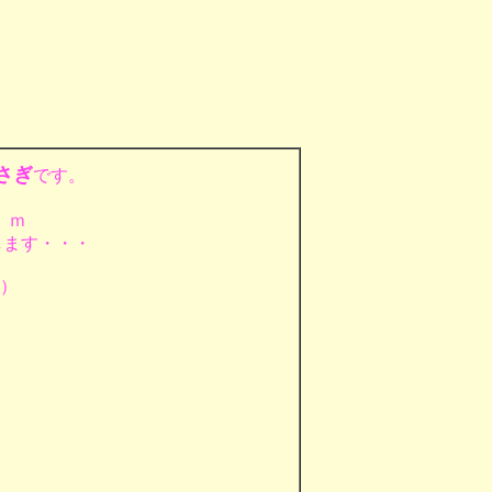
さぎ
です。
）ｍ
します・・・
）