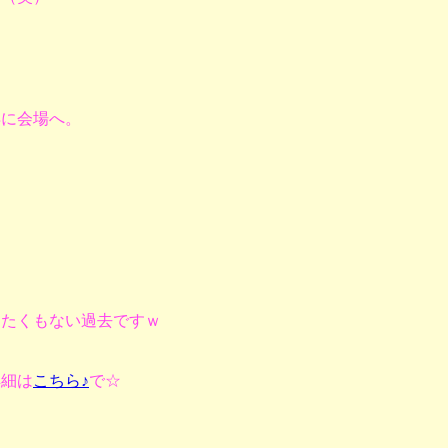
早に会場へ。
したくもない過去ですｗ
詳細は
こちら♪
で☆