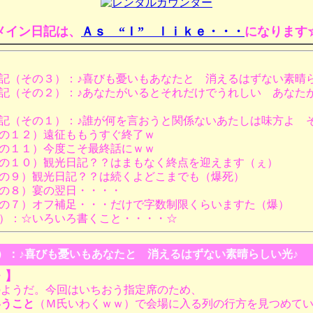
メイン日記は、
Ａｓ “Ｉ” ｌｉｋｅ・・・
になります
記（その３）：♪喜びも憂いもあなたと 消えるはずない素晴ら
記（その２）：♪あなたがいるとそれだけでうれしい あなた
記（その１）：♪誰が何を言おうと関係ないあたしは味方よ 
の１２）遠征ももうすぐ終了ｗ
の１１）今度こそ最終話にｗｗ
の１０）観光日記？？はまもなく終点を迎えます（ぇ）
の９）観光日記？？は続くよどこまでも（爆死）
の８）宴の翌日・・・・
の７）オフ補足・・・だけで字数制限くらいますた（爆）
）：☆いろいろ書くこと・・・・☆
その３）：♪喜びも憂いもあなたと 消えるはずない素晴らしい光♪
・】
のようだ。今回はいちおう指定席のため、
いうこと
（Ｍ氏いわくｗｗ）で会場に入る列の行方を見つめて