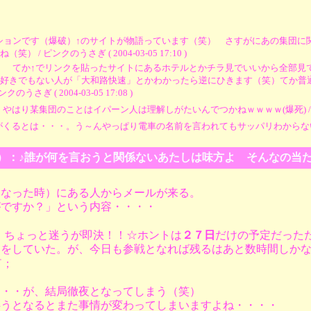
ションです（爆破）↑のサイトが物語っています（笑） さすがにあの集団に
ピンクのうさぎ ( 2004-03-05 17:10 )
） てか↑でリンクを貼ったサイトにあるホテルとかチラ見でいいから全部見
好きでもない人が「大和路快速」とかわかったら逆にひきます（笑）てか普
( 2004-03-05 17:08 )
集団のことはイパーン人は理解しがたいんでつかねｗｗｗｗ(爆死) / TAK ( 2004
は・・・。う～んやっぱり電車の名前を言われてもサッパリわからない・・・(苦笑) / G
その１）：♪誰が何を言おうと関係ないあたしは味方よ そんなの当
になった時）にある人からメールが来る。
がですか？」という内容・・・・
）ちょっと迷うが即決！！☆ホントは
２７日
だけの予定だった
物をしていた。が、今日も参戦となれば残るはあと数時間しか
￣；
・・・が、結局徹夜となってしまう（笑）
伴うとなるとまた事情が変わってしまいますよね・・・・