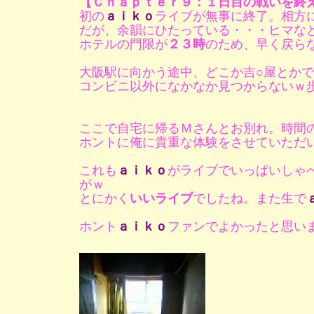
【Ｃｈａｐｔｅｒ９：１日目の戦いを終
初の
ａｉｋｏ
ライブが無事に終了。相方
だが、余韻にひたっている・・・ヒマな
ホテルの門限が
２３時
のため、早く戻ら
大阪駅に向かう途中、どこか吉○屋とか
コンビニ以外になかなか見つからないｗ
ここで自宅に帰るＭさんとお別れ。時間
ホントに俺に貴重な体験をさせていただ
これも
ａｉｋｏ
がライブでいっぱいしゃ
がｗ
とにかく
いいライブ
でしたね。また生で
ホント
ａｉｋｏ
ファンでよかったと思い