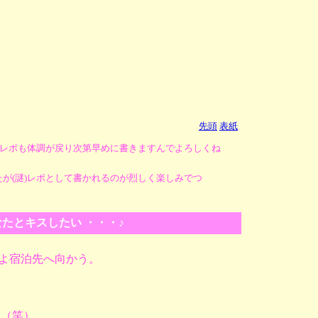
先頭
表紙
レポも体調が戻り次第早めに書きますんでよろしくね
たが(謎)レポとして書かれるのが烈しく楽しみでつ
なたとキスしたい ・・・♪
いよ宿泊先へ向かう。
）
す（笑）