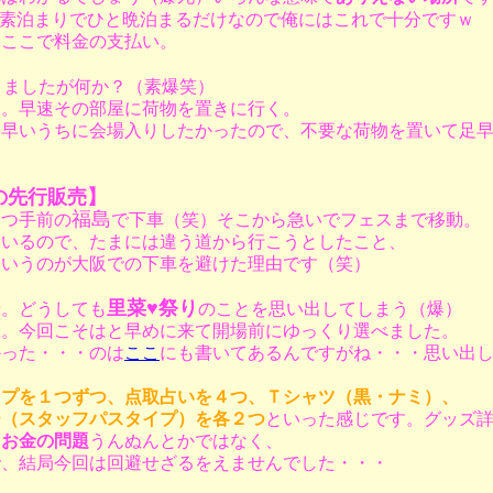
素泊まりでひと晩泊まるだけなので俺にはこれで十分ですｗ
、ここで料金の支払い。
きましたが何か？（素爆笑）
る。早速その部屋に荷物を置きに行く。
、早いうちに会場入りしたかったので、不要な荷物を置いて足
の先行販売】
福島
１つ手前の
で下車（笑）そこから急いでフェスまで移動。
ているので、たまには違う道から行こうとしたこと、
というのが大阪での下車を避けた理由です（笑）
里菜♥祭り
着。どうしても
のことを思い出してしまう（爆）
ぶ。今回こそはと早めに来て開場前にゆっくり選べました。
かった・・・のは
ここ
にも書いてあるんですがね・・・思い出
ップを１つずつ、点取占いを４つ、Ｔシャツ（黒・ナミ）、
ー（スタッフパスタイプ）を各２つ
といった感じです。グッズ
、
お金の問題
うんぬんとかではなく、
で、結局今回は回避せざるをえませんでした・・・