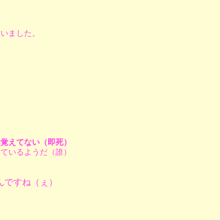
ていました。
然覚えてない（即死）
いているようだ（誰）
んですね（ぇ）