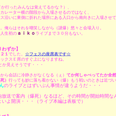
てか行ったみんなは覚えてるかな？）、
スカレーター横の階段から入場させるのではなく、
ェス沿いに東側に折れた場所にある入口から南向きに入場させ
列。俺らはそれを嘲笑しながら（謎爆）悠々と会場入り。
ａｉｋｏ
の人生初の
ライブまで３０分もない。
りわずか】
Ｒ２１
でした。
☆フェスの座席表です☆
ボックスＥ席のすぐ上になりますね。
とか見えそうです・・・
りから会話に冷静さがなくなる（ぇ）
てか何しゃべってたか全
（死）
行っても妙に落ち着かない（爆）もう戦いのときは近づ
ん
のライブとはずいぶん事情が違うようだ・・・
内放送で案内（爆死）なるほど、その時間が開始時間な
よいよ開演・・・（ライブ本編は表板で）