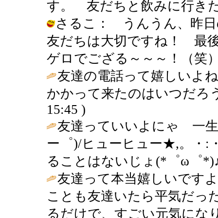
す。 友だちと飲みに行きたいです！ /
さるこ： うんうん、昨
友だちは大切ですね！ 最
ゲロでござる～～～！（笑） / ぐぐ (
友達の電話って嬉しいよね
かかって来たのはいつだろう・
15:45 )
友達っていいよにゃ 一生
ー゜)/ヒューヒュー★,。・
ることはないじょ(*゜ω゜*)♪
友達って本当嬉しいです
ことも友達いたら平気だっ
るだけで、すごい元気にな