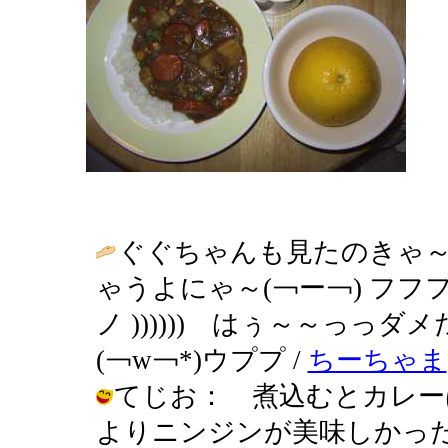
ぐぐちゃんも見たのきゃ～(
ゃうよにゃ～(￢ー￢) フフ
ノ )))))) はぅ～～っ
(￢w￢*)ウププ /
ちーちゃま
てじお： 煮込むとカレー
よりニンジンが美味しかったですわー