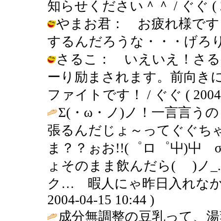
知らせください＾＾ / ぐぐ ( 2004
やまお君： お疲れ様です
するんだろうな・・・げろり / ぐぐ (
さるこ： いえいえ！さる
ーり励まされます。前向き
ファイトです！ / ぐぐ ( 2004-04
Σ(・ω・ノ)ノ！一言言う
張るんだじょ～ってぐぐち
ま？？ぉお!!(゜ロ゜屮)屮 σ
ょそのまま飲んだら( )ノ_...
ク… 暇人にゃ昨日入れなかったじ
2004-04-15 10:44 )
成分無調整の豆乳って、湯