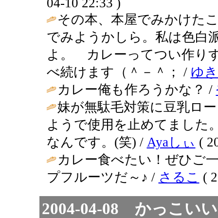
04-10 22:33 )
その本、本屋でみかけた
でみようかしら。私は色白派
よ。 カレーってつい作り
べ続けます（＾－＾； /
ゆき
カレー俺も作ろうかな？ /
妹が無駄毛対策に豆乳ロー
ようで使用を止めてました
なんです。(笑) /
Ayaしぃ
( 2
カレー食べたい！ぜひご一
プフルーツだ～♪ /
さるこ
( 2
2004-04-08 かっこ