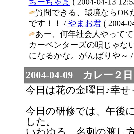
ちーちゃま
( 2004-04-13 12:5
質問できる、環境ならOK
です！！ /
やまお君
( 2004-04
あー、何年社会人やって
カーペンターズの唄じゃな
になるかな。がんばりや～ / てじお (
2004-04-09 カレー２
今日は花の金曜日♪幸せ
今日の研修では、午後
した。
いわゆる、名刺の渡し