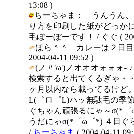
13:08 )
ちーちゃま： うんうん、
り方を印刷した紙がどっか
毛ぼーぼーです！ / ぐぐ ( 2004-0
ほら＾＾ カレーは２日目
2004-04-11 09:52 )
(ノ〃'ω')ノオオオォォォ
検索すると出てくるぎゃ・・作り方
ヶ月以内なら載ってるけど。
L(゜ロ゜L)ハッ無駄毛の季
ぐちゃん頑張るにゃ～σ(*゜
うだにゃσ(*゜ω゜*) ４日ぐ
/
ちーちゃま
( 2004-04-11 09: