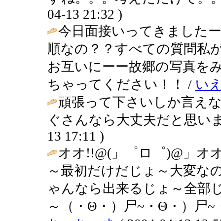
04-13 21:32 )
今日面接いってきました
順なの？？すべての質問私
お互いにーー故郷の写真を
ちゃってください！！ /
いえ
頑張って下さいしか言え
ぐさんなら大丈夫だと思いま
13 17:11 )
オオ!!@(」゜ロ゜)@」
～最初だけだじょ～大変な
ゃんなら出来るじょ～全部
～（・Θ・）尸~・Θ・）尸~・Θ