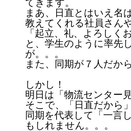
てきます。
まあ、日直とはいえ名
教えてくれる社員さん
「起立、礼、よろしく
と、学生のように率先
が。。。
また、同期が７人だか
しかし！
明日は「物流センター
そこで、「日直だから
同期を代表して「一言
もしれません。。。