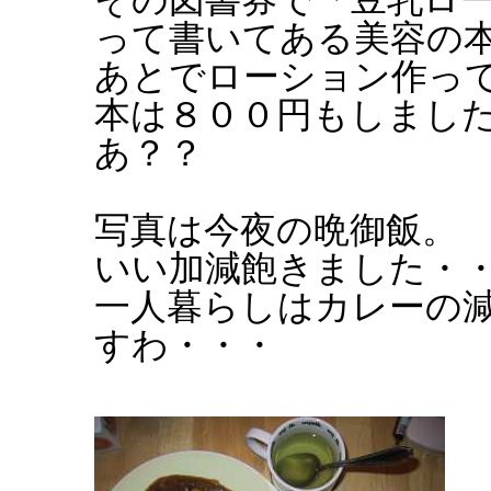
って書いてある美容の
あとでローション作っ
本は８００円もしまし
あ？？
写真は今夜の晩御飯。
いい加減飽きました・
一人暮らしはカレーの
すわ・・・