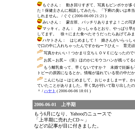
もぐさん： 動き回りすぎて、写真もピンボケが多
た！保健士さんに相談してみたら、「下痢の臭いは本当
しれません。 / ぐぐ ( 2006-06-09 21:21 )
みいさん： 蒙古班、バッチリありますよ！この写真だと、わ
マッキィ。さん： おっしゃるとおり、やっぱり早か
してます。 徐々にまた食べたそうだったらあげてみます。 またア
ハヤトさん： はじめまして！ 娘さんがいらっし
で口の中に入れちゃったんですかねー？ひえ～ 育児頑張ります！！ /
写真かわいい！つかまり立ちＬＯＶＥになったので
お尻～お尻～（笑）ほのかにモウコハンが残ってるの
もう離乳食って、早くないですか？ 未婚で妊娠も
トピーの原因になるとか。情報が溢れている世の中だか
こんにちは～はじめまして、おじゃましまーす。か
ていたことがありました。早く気が付いて取り出したの
＾ /
ハヤト
( 2006-06-06 18:01 )
2006-06-01 上半期
もう6月になり、Yahooのニュースで
「上半期に売れたCD～」
などの記事が目に付きました。