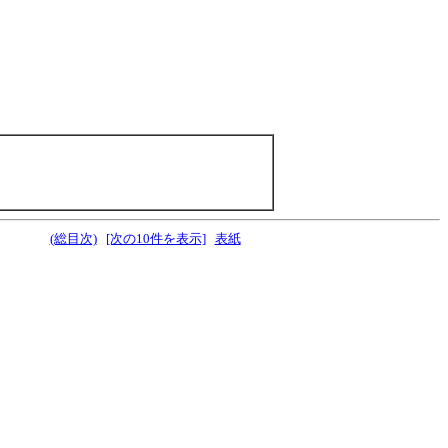
(総目次)
[次の10件を表示]
表紙