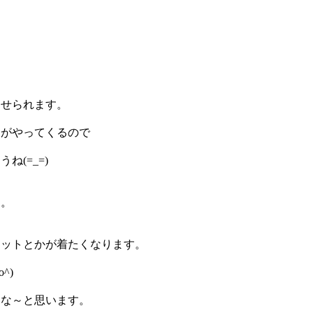
させられます。
夏がやってくるので
(=_=)
す。
ニットとかが着たくなります。
^)
よな～と思います。