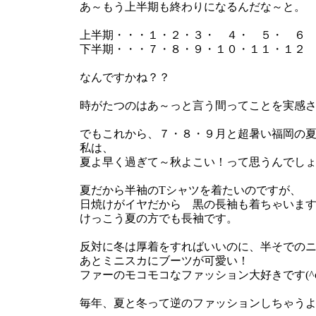
あ～もう上半期も終わりになるんだな～と。
上半期・・・１・２・３・ ４・ ５・ ６
下半期・・・７・８・９・１０・１１・１２
なんですかね？？
時がたつのはあ～っと言う間ってことを実感
でもこれから、７・８・９月と超暑い福岡の
私は、
夏よ早く過ぎて～秋よこい！って思うんでしょうね
夏だから半袖のTシャツを着たいのですが、
日焼けがイヤだから 黒の長袖も着ちゃいま
けっこう夏の方でも長袖です。
反対に冬は厚着をすればいいのに、半そでの
あとミニスカにブーツが可愛い！
ファーのモコモコなファッション大好きです(^o
毎年、夏と冬って逆のファッションしちゃう