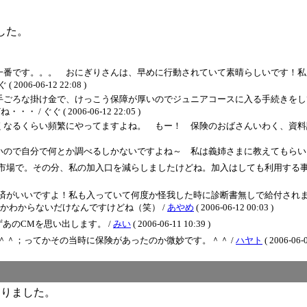
した。
一番です。。。 おにぎりさんは、早めに行動されていて素晴らしいです！私
-06-12 22:08 )
手ごろな掛け金で、けっこう保障が厚いのでジュニアコースに入る手続きをし
ぐ ( 2006-06-12 22:05 )
くらい頻繁にやってますよね。 もー！ 保険のおばさんいわく、資料請求する人、
で何とか調べるしかないですよね～ 私は義姉さまに教えてもらいました。 / ぐぐ (
市場で。その分、私の加入口を減らしましたけどね。加入はしても利用する事
済がいいですよ！私も入っていて何度か怪我した時に診断書無しで給付されま
かわからないだけなんですけどね（笑） /
あやめ
( 2006-06-12 00:03 )
あのCMを思い出します。 /
みい
( 2006-06-11 10:39 )
＾＾；ってかその当時に保険があったのか微妙です。＾＾ /
ハヤト
( 2006-06-0
なりました。