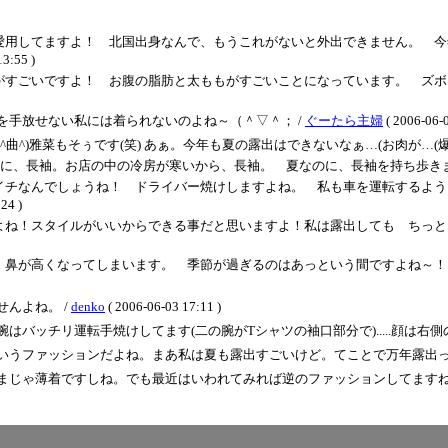
愛用してますよ！ 北国出身なんで、もうこれがないと外出できません。 今
:55 )
いですよ！ お腹の脂肪と太ももがすごいことになっています。 ズボンもムチムチ
を手放せない私には着られないのよね～（＾▽＾； /
ぐーたら主婦
( 2006-06-0
^)雅菜もそぅです(笑) あぁ。今年も夏の露出はできないなぁ…(お肉が…(爆)
長袖。お店の中の冷房が寒いから、長袖。 夏なのに、長袖を持ち歩きますよね！！ / ぐ
イチなんでしょうね！ ドライバー焼けしますよね。 私も車を運転するよう
4 )
よね！スタイルがいいからできる事だと思いますよ！私は露出しても ちっと
、鼻が高くなってしまいます。 季節が過ぎるのはあっという間ですよね～！
んよね。 /
denko
( 2006-06-03 17:11 )
バッチリ運転手焼けしてます(二の腕がTシャツの袖口部分で).....顔は右側
いうファッションだよね。まあ私は夏も露出すごいけど。てことで万年露出っ
まじゃ薄着ですしね。でも最近はいわれてみれば逆のファッションしてますね