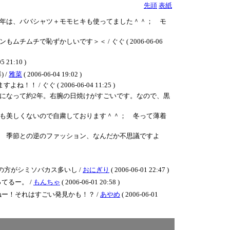
先頭
表紙
年は、ババシャツ＋モモヒキも使ってました＾＾； モ
で恥ずかしいです＞＜ / ぐぐ ( 2006-06-06
5 21:10 )
 /
雅菜
( 2006-06-04 19:02 )
ぐ ( 2006-06-04 11:25 )
になって約2年。右腕の日焼けがすごいです。なので、黒
も美しくないので自粛しております＾＾； 冬って薄着
 季節との逆のファッション、なんだか不思議ですよ
の方がシミソバカス多いし /
おにぎり
( 2006-06-01 22:47 )
てるー。 /
もんちゃ
( 2006-06-01 20:58 )
ー！それはすごい発見かも！？ /
あやめ
( 2006-06-01