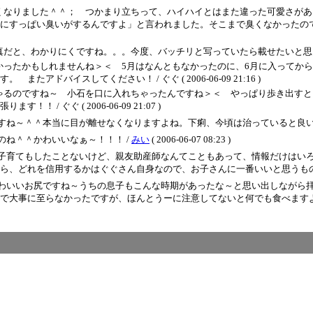
くなりました＾＾； つかまり立ちって、ハイハイとはまた違った可愛さがあ
にすっぱい臭いがするんですよ」と言われました。そこまで臭くなかったの
かりにくですね。。。今度、バッチリと写っていたら載せたいと思います。わっはっは(^o
ったかもしれませんね＞＜ 5月はなんともなかったのに、6月に入ってから
ドバイスしてください！ / ぐぐ ( 2006-06-09 21:16 )
ゃるのですね～ 小石を口に入れちゃったんですね＞＜ やっぱり歩き出すと
 ぐぐ ( 2006-06-09 21:07 )
すね～＾＾本当に目が離せなくなりますよね。下痢、今頃は治っていると良い
ね＾＾かわいいなぁ～！！！ /
みい
( 2006-06-07 08:23 )
子育てもしたことないけど、親友助産師なんてこともあって、情報だけはい
ら、どれを信用するかはぐぐさん自身なので、お子さんに一番いいと思うもの
わいいお尻ですね～うちの息子もこんな時期があったな～と思い出しながら
で大事に至らなかったですが、ほんとうーに注意してないと何でも食べます