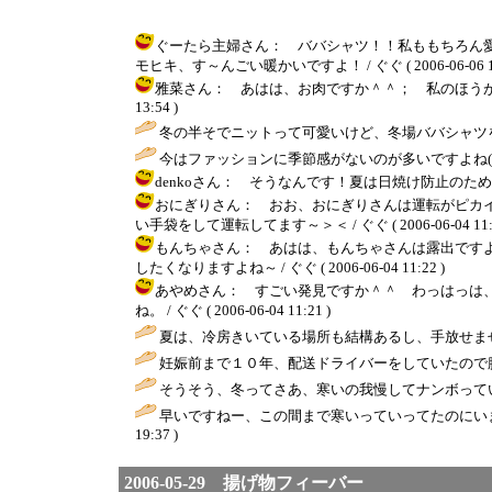
ぐーたら主婦さん： ババシャツ！！私ももちろん
モヒキ、す～んごい暖かいですよ！ / ぐぐ ( 2006-06-06 13
雅菜さん： あはは、お肉ですか＾＾； 私のほうがすご
13:54 )
冬の半そでニットって可愛いけど、冬場ババシャツ
今はファッションに季節感がないのが多いですよね(^曲
denkoさん： そうなんです！夏は日焼け防止のために、
おにぎりさん： おお、おにぎりさんは運転がピカ
い手袋をして運転してます～＞＜ / ぐぐ ( 2006-06-04 11:2
もんちゃさん： あはは、もんちゃさんは露出です
したくなりますよね～ / ぐぐ ( 2006-06-04 11:22 )
あやめさん： すごい発見ですか＾＾ わっはっは
ね。 / ぐぐ ( 2006-06-04 11:21 )
夏は、冷房きいている場所も結構あるし、手放せませ
妊娠前まで１０年、配送ドライバーをしていたので腕は
そうそう、冬ってさあ、寒いの我慢してナンボって
早いですねー、この間まで寒いっていってたのにい
19:37 )
2006-05-29 揚げ物フィーバー