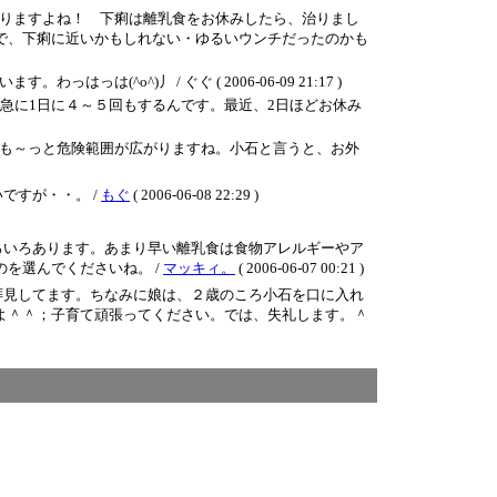
りますよね！ 下痢は離乳食をお休みしたら、治りまし
で、下痢に近いかもしれない・ゆるいウンチだったのかも
^)丿 / ぐぐ ( 2006-06-09 21:17 )
急に1日に４～５回もするんです。最近、2日ほどお休み
も～っと危険範囲が広がりますね。小石と言うと、お外
ですが・・。 /
もぐ
( 2006-06-08 22:29 )
ろいろあります。あまり早い離乳食は食物アレルギーやア
を選んでくださいね。 /
マッキィ。
( 2006-06-07 00:21 )
拝見してます。ちなみに娘は、２歳のころ小石を口に入れ
よ＾＾；子育て頑張ってください。では、失礼します。＾