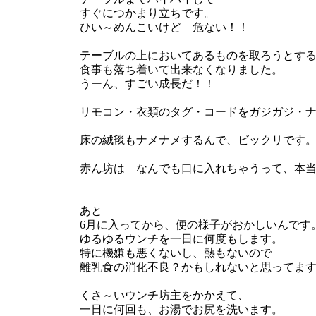
すぐにつかまり立ちです。
ひい～めんこいけど 危ない！！
テーブルの上においてあるものを取ろうとす
食事も落ち着いて出来なくなりました。
うーん、すごい成長だ！！
リモコン・衣類のタグ・コードをガジガジ・
床の絨毯もナメナメするんで、ビックリです
赤ん坊は なんでも口に入れちゃうって、本
あと
6月に入ってから、便の様子がおかしいんです
ゆるゆるウンチを一日に何度もします。
特に機嫌も悪くないし、熱もないので
離乳食の消化不良？かもしれないと思ってま
くさ～いウンチ坊主をかかえて、
一日に何回も、お湯でお尻を洗います。