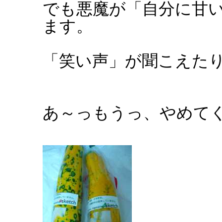
でも悪魔が「自分に甘
ます。
「笑い声」が聞こえた
あ～っもうっ、やめて