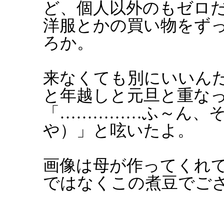
ど、個人以外のもゼロ
洋服とかの買い物をず
ろか。
来なくても別にいいん
と年越しと元旦と重な
「……………ふ～ん、
や）」と呟いたよ。
画像は母が作ってくれ
ではなくこの煮豆でご