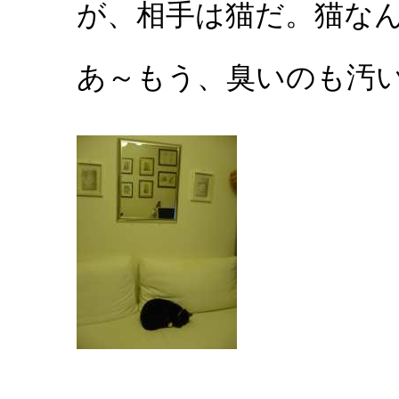
が、相手は猫だ。猫な
あ～もう、臭いのも汚