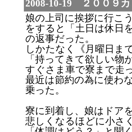
2008-10-19 ２００
娘の上司に挨拶に行こ
をすると「土日は休日
の返事だった。
しかたなく《月曜日ま
「持ってきて欲しい物
すぐさま車で寮まで走
最近は節約の為に使わ
乗った。
寮に到着し、娘はドア
悲しくなるほどに小さ
「体調はどう？」と聞