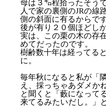
母は３㌔程拾ったそう
人で家の裏側のJRの線
側の斜面に有るからで
後が有り２０個ほどし
実は、この栗の木の存
めてだったのです。
樹齢数十年は経ってる
に。
毎年秋になると私が「
え、採っちゃあダメか
と聞くと「藪になって
来てるみたいだし。」