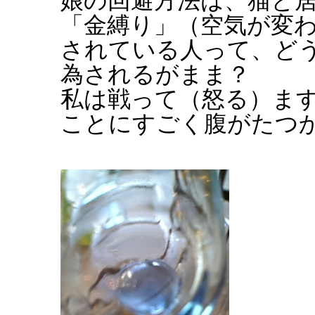
娘の回避方法は、猫と
「金縛り」（空気が変
されている人って、ど
為されるがまま？
私は戦って（怒る）ま
ことにすごく腹がたつ