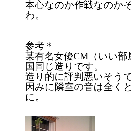
本心なのか作戦なのか
わ。
参考＊
某有名女優CM（いい部
国同じ造りです。
造り的に評判悪いそう
因みに隣室の音は全く
に。