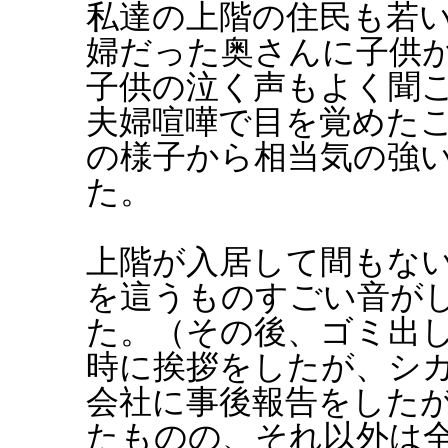
私達の上階の住民も若
婦だった奥さんに子供
子供の泣く声もよく聞
夫婦喧嘩で目を覚めた
の様子から相当気の強
た。
上階が入居して間もな
を這うものすごい音が
た。（その後、ゴミ出
時に挨拶をしたが、シ
会社に事後報告をした
たものの、それ以外は