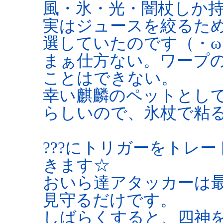
風・氷・光・闇杖しか
実はジュースを絞るた
選していたのです（・ω
まぁ仕方ない。ワープ
ことはできない。
幸い麒麟のペットとし
らしいので、氷杖で粘
???にトリガーをトレ
きます☆
おいら達アタッカーは
見守るだけです。
しばらくすると、四神