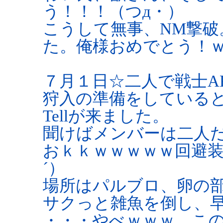
う！！！（つд・）
こうして無事、NM撃
た。俺様おめでとう！
７月１日☆二人で戦士A
狩入の準備をしていると
Tellが来ました。
聞けばメンバーは二人
おｋｋｗｗｗｗｗ回避装
´）
場所はパルブロ、卵の部
サクっと雑魚を倒し、
・・・やべｗｗｗ こ