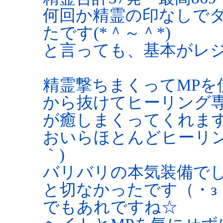
何回か精霊の印なしで
たです(*＾～＾*)
と言っても、基本がレ
精霊撃ちまくってMPを
から抜けてヒーリング専
が癒しまくってくれま
おいらほとんどヒーリン
｀)
バリバリの本気装備でし
と切なかったです（・з
でもあれですね☆