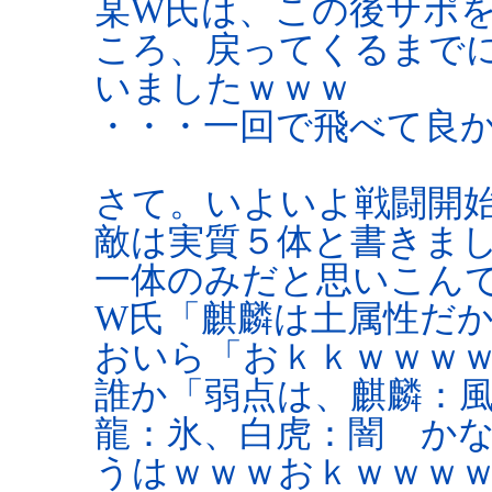
某W氏は、この後サポ
ころ、戻ってくるまで
いましたｗｗｗ
・・・一回で飛べて良
さて。いよいよ戦闘開
敵は実質５体と書きま
一体のみだと思いこん
W氏「麒麟は土属性だ
おいら「おｋｋｗｗｗ
誰か「弱点は、麒麟：
龍：氷、白虎：闇 か
うはｗｗｗおｋｗｗｗ