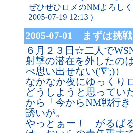
ぜひぜひロメのNMよろしくで
2005-07-19 12:13 )
2005-07-01 まず
６月２３日☆二人でWS
射撃の潜在を外したの
べ思い出せない('∇';)）
なかなか夜にゆっくり
どうしようと思ってい
から「今からNM戦行
誘いが。
やっとぁー！ がるば