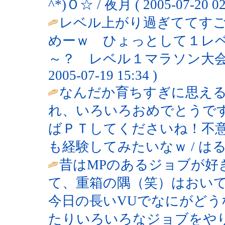
^*)Ｏ☆ / 夜月 ( 2005-07-20 02
レベル上がり過ぎててすご
めーｗ ひょっとして１レ
～？ レベル１マラソン大会と
2005-07-19 15:34 )
なんだか育ちすぎに思え
れ、いろいろおめでとうで
ばＰＴしてくださいね！不
も経験してみたいなｗ / はる ( 200
昔はMPのあるジョブが好
て、重箱の隅（笑）はおい
今日の長いVUでなにがど
たりいろいろなジョブをや