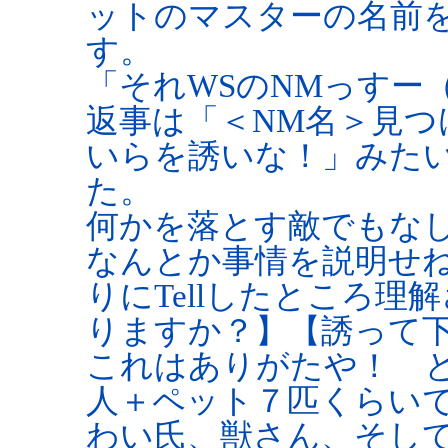
ットのマスターの名前を
す。
「それWSのNMっすー
返事は「＜NM名＞見つ
いらを誘いな！」みた
た。
何かを落とす敵でもな
なんとか事情を説明せ
りにTellしたところ
りますか？】【誘って
これはありがたや！ 
人＋ペット７匹くらい
わい氏、獣さん、そし