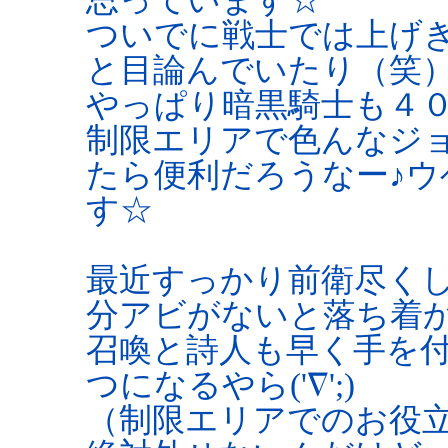
ついでに戦士では上げ
と目論んでいたり（笑
やっぱり暗黒騎士も４
制限エリアで色んなジ
たら便利だろうなー♪ウヘ
す☆
最近すっかり前衛尽く
分アビがないと落ち着
召喚と詩人も早く手を
つになるやら('∇';)ゞ
（制限エリアでのお役