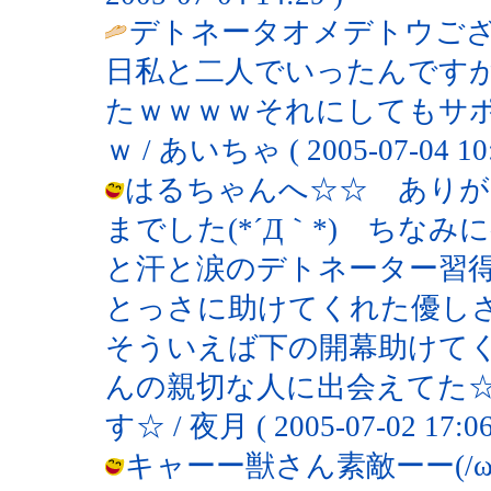
デトネータオメデトウござ
日私と二人でいったんです
たｗｗｗｗそれにしてもサポ
ｗ / あいちゃ ( 2005-07-04 10:
はるちゃんへ☆☆ ありが
までした(*´Д｀*) ちな
と汗と涙のデトネーター習
とっさに助けてくれた優し
そういえば下の開幕助けて
んの親切な人に出会えてた
す☆ / 夜月 ( 2005-07-02 17:06
キャーー獣さん素敵ーー(/