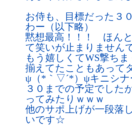
お侍も、目標だった３０に
わー（以下略）
黙想最高！！！ ほんと
て笑いが止まりません
もう嬉しくてWS撃ち
揃えてたこともあって
ψ（*｀▽´*）ψキニシ
３０までの予定でした
ってみたりｗｗｗ
他のサポ上げが一段落
いです☆