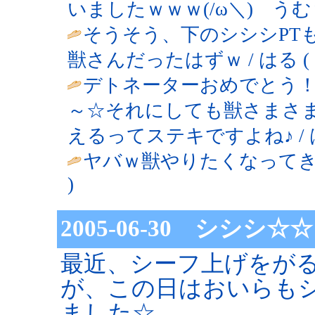
いましたｗｗｗ(/ω＼) うむｗｗ / 夜
そうそう、下のシシシPT
獣さんだったはずｗ / はる ( 2005
デトネーターおめでとう！
～☆それにしても獣さまさ
えるってステキですよね♪ / はる ( 
ヤバｗ獣やりたくなってきたｗｗｗｗ
)
2005-06-30 シシシ☆☆
最近、シーフ上げをが
が、この日はおいらも
ました☆