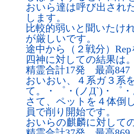
おいら達は呼び出され
します。
比較的弱いと聞いたけ
が厳しいです。
途中から（２戦分）Re
四神に対しての結果は
精霊合計17発 最高847 
おいおい、４系ガ３系を
て。・゜・(ノД`)・゜・
さて、ペットを４体倒
員で削り開始です。
おいらの麒麟に対して
精霊合計37発 最高869 