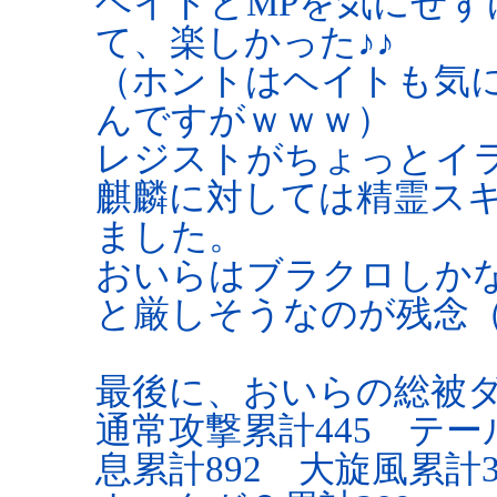
ヘイトとMPを気にせず
て、楽しかった♪♪
（ホントはヘイトも気
んですがｗｗｗ）
レジストがちょっとイ
麒麟に対しては精霊ス
ました。
おいらはブラクロしか
と厳しそうなのが残念（
最後に、おいらの総被
通常攻撃累計445 テー
息累計892 大旋風累計3