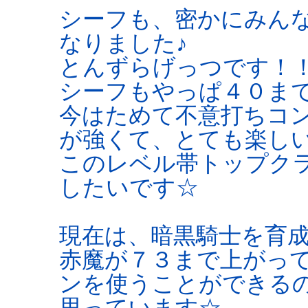
シーフも、密かにみん
なりました♪
とんずらげっつです！！ヽ
シーフもやっぱ４０ま
今はためて不意打ちコ
が強くて、とても楽し
このレベル帯トップク
したいです☆
現在は、暗黒騎士を育
赤魔が７３まで上がっ
ンを使うことができる
思っています☆