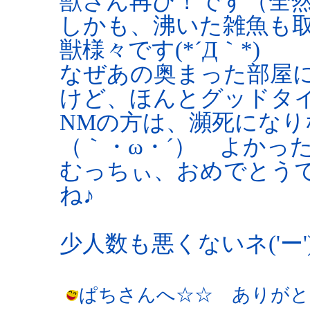
獣さん再び！です（全
しかも、沸いた雑魚も
獣様々です(*´Д｀*)
なぜあの奥まった部屋
けど、ほんとグッドタ
NMの方は、瀕死にな
（｀・ω・´） よかっ
むっちぃ、おめでとう
ね♪
少人数も悪くないネ('ー')
ぱちさんへ☆☆ ありがと