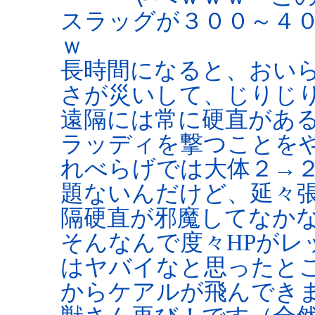
スラッグが３００～４
ｗ
長時間になると、おい
さが災いして、じりじり
遠隔には常に硬直があ
ラッディを撃つことを
れべらげでは大体２→
題ないんだけど、延々
隔硬直が邪魔してなかな
そんなんで度々HPがレ
はヤバイなと思ったと
からケアルが飛んでき