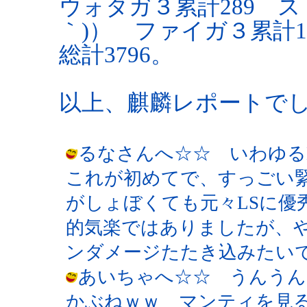
ウォタガ３累計289 ス
｀)） ファイガ３累計1
総計3796。
以上、麒麟レポートでした
るなさんへ☆☆ いわゆる
これが初めてで、すっごい
がしょぼくても元々LSに優
的気楽ではありましたが、
ンダメージたたき込みたいですね☆☆ /
あいちゃへ☆☆ うんうん
かぶねｗｗ マンティを見