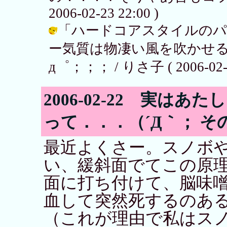
2006-02-23 22:00 )
「ハードコアスタイルのパ
ー気質は物凄い風を吹かせ
д゜；；； / りさ子 ( 2006-02-23
2006-02-22 実は
って．．．（´Д｀； そ
最近よくさー。スノボ
い、緩斜面でてこの原
面に打ち付けて、脳味
血して突然死するのあ
（これが理由で私はス