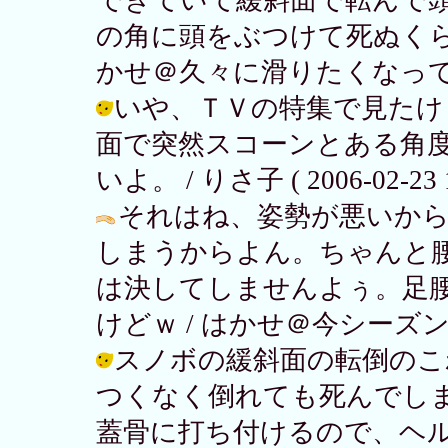
の角に頭をぶつけて死ぬくら
かせ＠久々に滑りたくなってきた ( 2
いや、ＴＶの特集で見たけ
面で突然スコーンとある角
いよ。 / りさ子 ( 2006-02-23 1
それはね、姿勢が悪いか
しまうからよん。ちゃんと
は決してしませんよぅ。足
けどｗ / はかせ＠今シーズンは全然 (
スノボの緩斜面の転倒のこ
つくなく倒れても死んでし
蓋骨に打ち付けるので、ヘ