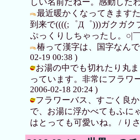
しい名前だねー。感動したわ(・∀・) /
最近暖かくなってきますた
到来で((((;゜Д゜)))ガク
ぷっくりしちゃったし。○|￣|
椿って漢字は、国字なんですね.
02-19 00:38 )
お湯の中でも切れたり丸ま
っています。非常にフラワーバ
2006-02-18 20:24 )
フラワーバス、すごく良か
で、お湯に浮かべてもふに
はとっても可愛いね。 / りさ子 ( 2