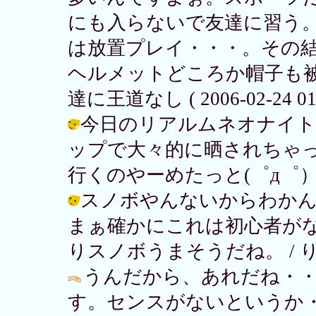
にも入らないで友達に習う
は放置プレイ・・・。その
ヘルメットどころか帽子も被って
達に王道なし ( 2006-02-24 01:
今日のリアルムネオナイト
ップで大々的に晒されちゃ
行くのやーめたっと(゜д゜）y─┛~~ 
スノボやんないからわか
まぁ確かにこれは初心者が
りスノボうまそうだね。 / りさ子 ( 
うんだから、あれだね・
す。センスがないというか・