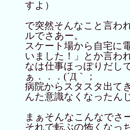
すよ）
で突然そんなこと言われて
ルでさあー。
スケート場から自宅に
いました！」とか言わ
なは仕事ほっぽりだし
ぁ．．．(´Д｀；
病院からスタスタ出て
んた意識なくなったん
まぁそんなこんなでさ
それで転ぶの怖くなっ