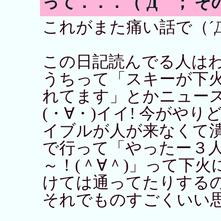
って．．．（´Д｀； そ
これがまた痛い話で（´
この日記読んでる人は
うちって「スキーが下
れてます」とかニュー
(・∀・)イイ! 今がや
イブルが人が来なくて
で行って「やったー３
～！(＾∀＾)」って下
けては通ってたりする
それでものすごくいい