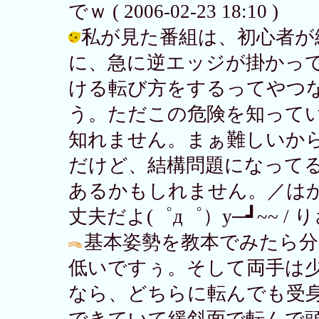
でｗ ( 2006-02-23 18:10 )
私が見た番組は、初心者が
に、急に逆エッジが掛かっ
ける転び方をするってやつ
う。ただこの危険を知って
知れません。まぁ難しいか
だけど、結構問題になって
あるかもしれません。／は
丈夫だよ(゜д゜）y─┛~~ / りさ子 (
基本姿勢を教本でみたら分
低いですぅ。そして両手は
なら、どちらに転んでも受
できていて緩斜面で転んで