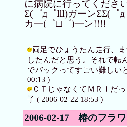
に病院に行ってくださ
Σ(゜д゜lll)ガーンΣΣ(゜
カ━(゜□゜)━ン!!!!
両足でひょうたん走行、ま
したんだと思う。それで転
でバックってすごい難しいと思わない
00:13 )
ＣＴじゃなくてＭＲＩだった
子 ( 2006-02-22 18:53 )
2006-02-17 椿のフ