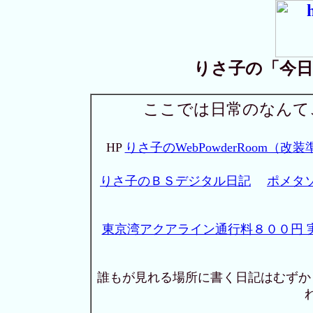
りさ子の「今日は
ここでは日常のなんて
HP
りさ子のWebPowderRoom（改
りさ子のＢＳデジタル日記
ポメタ
東京湾アクアライン通行料８００円 
誰もが見れる場所に書く日記はむずか