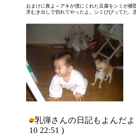
おまけに夜よ～アキが僕にくれた豆腐をシミが横
牙むき出しで切れてやったよ。シミびびってた。
乳弾さんの日記もよんだよ。おも
10 22:51 )