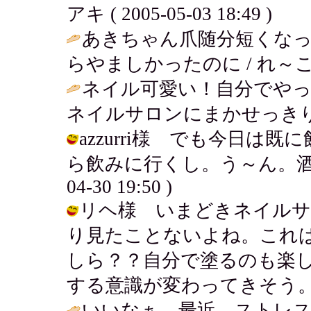
アキ ( 2005-05-03 18:49 )
あきちゃん爪随分短くな
らやましかったのに / れ～こ ( 200
ネイル可愛い！自分でや
ネイルサロンにまかせっきり(*^
azzurri様 でも今日
ら飲みに行くし。う～ん。酒が嫌
04-30 19:50 )
リヘ様 いまどきネイルサ
り見たことないよね。これ
しら？？自分で塗るのも楽
する意識が変わってきそう。 / アキ (
いいなぁ。最近、ストレ