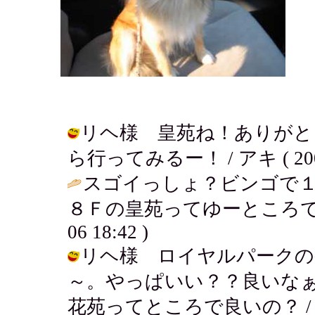
リヘ様 皇苑ね！ありがと
ら行ってみるー！ / アキ ( 2005-0
スゴイっしょ？ビンゴで１
８Ｆの皇苑ってゆーところで
06 18:42 )
リヘ様 ロイヤルパークの
～。やっぱいい？？良いな
花苑ってところで良いの？ / アキ ( 