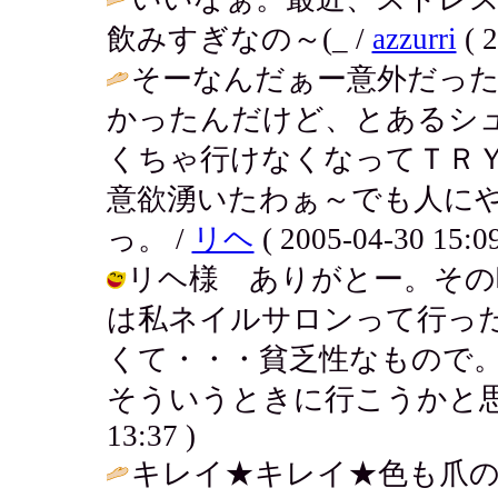
飲みすぎなの～(_ /
azzurri
( 2
そーなんだぁー意外だっ
かったんだけど、とあるシ
くちゃ行けなくなってＴＲＹ
意欲湧いたわぁ～でも人に
っ。 /
リヘ
( 2005-04-30 15:09
リヘ様 ありがとー。その
は私ネイルサロンって行っ
くて・・・貧乏性なもので
そういうときに行こうかと思ってるん
13:37 )
キレイ★キレイ★色も爪