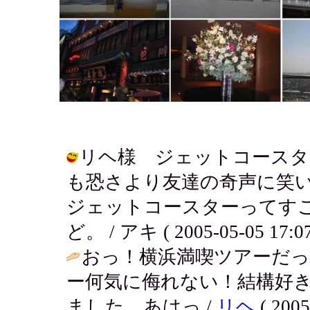
リヘ様 ジェットコースタ
も恐さより友達の奇声に笑
ジェットコースターってす
ど。 / アキ ( 2005-05-05 17:07
おっ！横浜満喫ツアーだっ
ー何気に侮れない！結構好
ました。あはっ /
リヘ
( 2005