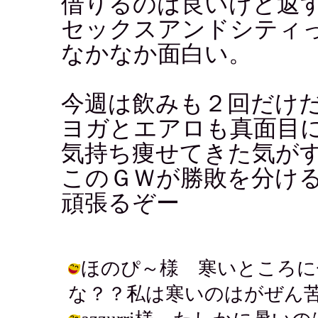
借りるのは良いけど返
セックスアンドシティ
なかなか面白い。
今週は飲みも２回だけ
ヨガとエアロも真面目
気持ち痩せてきた気がす
このＧＷが勝敗を分け
頑張るぞー
ほのぴ～様 寒いところに
な？？私は寒いのはがぜん苦手です。 /