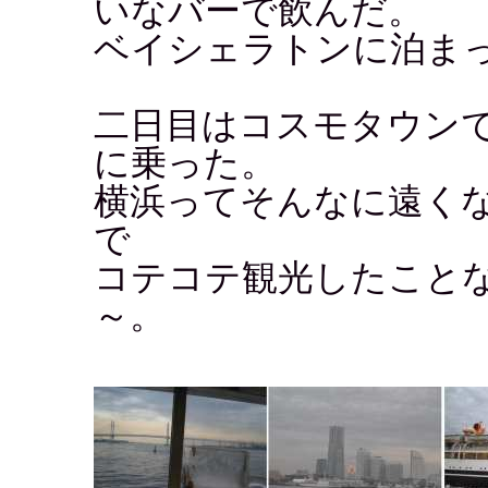
いなバーで飲んだ。
ベイシェラトンに泊ま
二日目はコスモタウン
に乗った。
横浜ってそんなに遠く
で
コテコテ観光したこと
～。