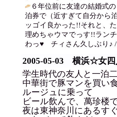
６年位前に友達の結婚式の
泊券で（近すぎて自分から
ッゴイ良かった!!それと、
理めちゃウマでっす!!ラン
わっ♥ チィさん久しぶり♪ 
2005-05-03 横浜☆女
学生時代の友人と一泊
中華街で豚マンを買い
ルージュに乗って
ビール飲んで、萬珍楼
夜は東神奈川にあるす