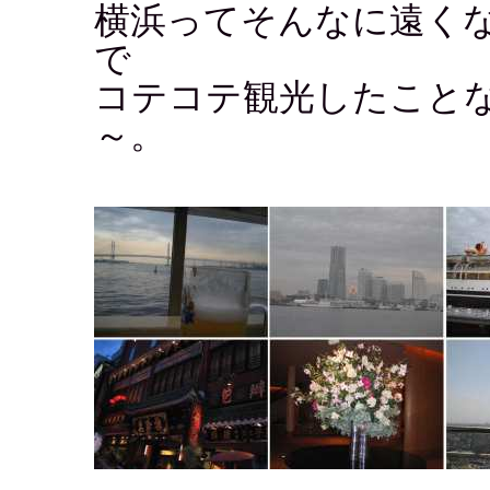
横浜ってそんなに遠く
で
コテコテ観光したこと
～。