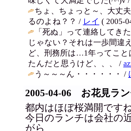
味しくて大満足でした(^^)v 
ちょ、ちょっと～、大丈夫
るのよね？？ /
レイ
( 2005-04
「死ぬ」って連絡してき
じゃない？それは一歩間違
ど、刑務所は…1年ってこ
たんだと思うけど、、、 /
az
う～～～ん・・・・・・ /
2005-04-06 お花見ラ
都内はほぼ桜満開です
今日のランチは会社の
がら