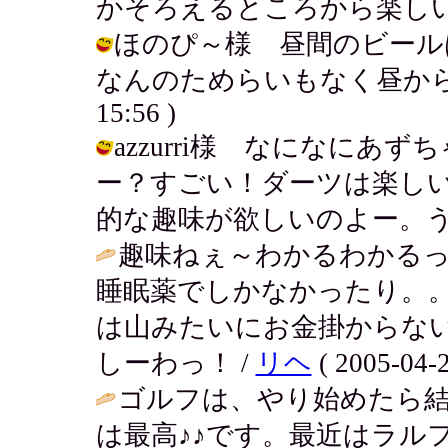
かそろえるところから楽しいよね。 / 
ほのぴ～様 昼間のビール
なんのためらいもなく昼から飲んじゃ
15:56 )
azzurri様 なになに
ー？すごい！ダーツは楽し
的な趣味が欲しいのよー。う～ん / ア
趣味ねぇ～わかるわかる
睡眠薬でしかなかったり。
は山みたいにお金掛からな
しーわっ！ /
リヘ
( 2005-04-2
ゴルフは、やり始めたら結
は最高♪♪です。最近はラル