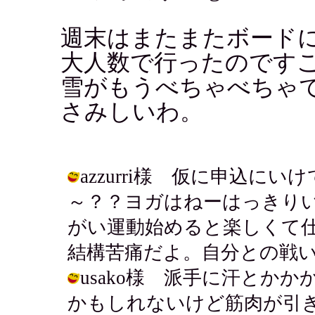
週末はまたまたボード
大人数で行ったのです
雪がもうべちゃべちゃ
さみしいわ。
azzurri様 仮に申込に
～？？ヨガはねーはっきり
がい運動始めると楽しくて
結構苦痛だよ。自分との戦いですな。 /
usako様 派手に汗とか
かもしれないけど筋肉が引き