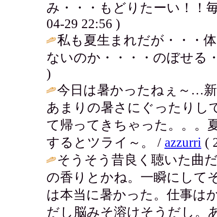
み・・・もどりたーい！！毎日海で
04-29 22:56 )
私も夏生まれだが・・・体
ないのか・・・・のぼせる・
)
今日は暑かったねぇ～…新
あまりの暑さにぐったりし
て帰ってきちゃった。。。
するとツライ～。 /
azzurri
( 
そうそう昔良く聴いた曲
の香りとかね。一瞬にしてそ
は本当に暑かった。仕事は
だし脳みそ溶けそうだし。