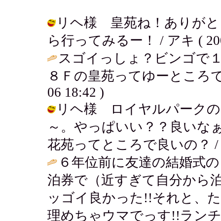
リヘ様 皇苑ね！ありがと
ら行ってみるー！ / アキ ( 2005-0
スゴイっしょ？ビンゴで１
８Ｆの皇苑ってゆーところで
06 18:42 )
リヘ様 ロイヤルパークの
～。やっぱいい？？良いな
花苑ってところで良いの？ / アキ ( 
６年位前に友達の結婚式の
泊券で（近すぎて自分から
ッゴイ良かった!!それと、
理めちゃウマでっす!!ラン