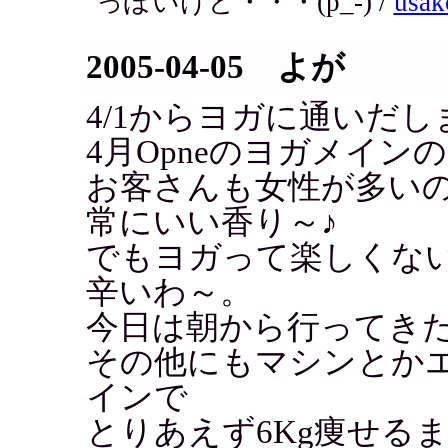
っぽいけど・・・(p_-) /
usak
2005-04-05 よが
4/1からヨガに通いだし
4月Opneのヨガメイン
お客さんも女性が多い
常にいい香り～♪
でもヨガって楽しくな
辛いわ～。
今日は朝から行ってき
その他にもマシンとか
インで
とりあえず6Kg痩せる