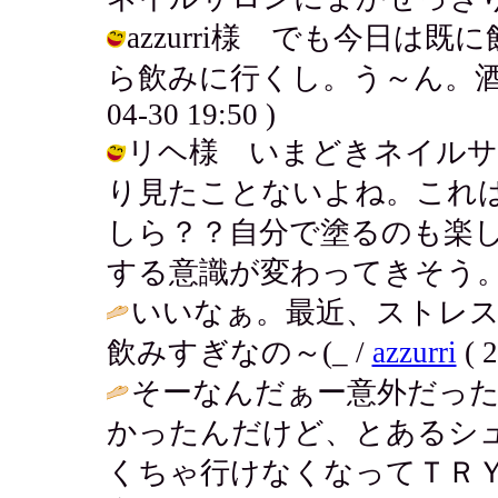
azzurri様 でも今日
ら飲みに行くし。う～ん。酒が嫌
04-30 19:50 )
リヘ様 いまどきネイルサ
り見たことないよね。これ
しら？？自分で塗るのも楽
する意識が変わってきそう。 / アキ (
いいなぁ。最近、ストレ
飲みすぎなの～(_ /
azzurri
( 2
そーなんだぁー意外だっ
かったんだけど、とあるシ
くちゃ行けなくなってＴＲＹ