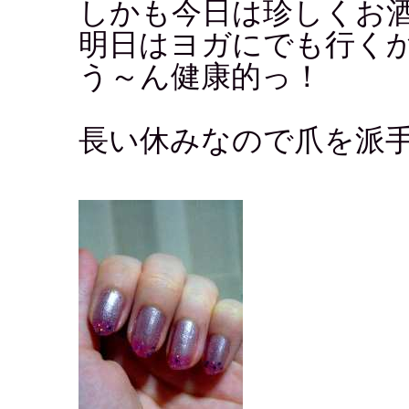
しかも今日は珍しくお
明日はヨガにでも行く
う～ん健康的っ！
長い休みなので爪を派