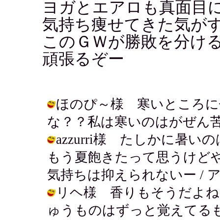
ヨガとエアロも真面目
気持ち痩せてきた気がす
このＧＷが勝敗を分け
頑張るぞー
ほのぴ～様 寒いところに
な？？私は寒いのはがぜん苦手です。 /
azzurri様 たしかに
もう夏飽きたって思うけど
気持ちは抑えられないー / アキ ( 2
リヘ様 香りもそうだよね
ゅうものはずっと覚えてる