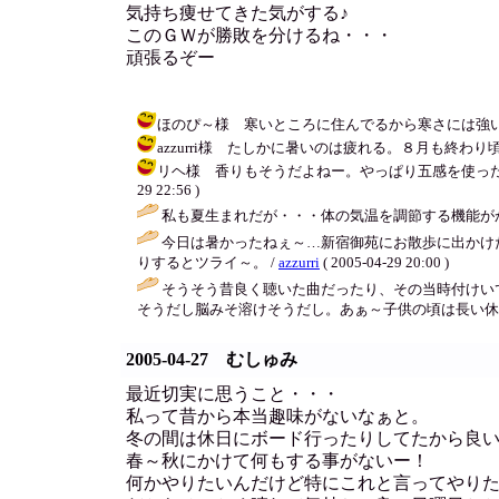
気持ち痩せてきた気がする♪
このＧＷが勝敗を分けるね・・・
頑張るぞー
ほのぴ～様 寒いところに住んでるから寒さには強いのかな？？
azzurri様 たしかに暑いのは疲れる。８月も終わり頃に
リヘ様 香りもそうだよねー。やっぱり五感を使った記憶
29 22:56 )
私も夏生まれだが・・・体の気温を調節する機能が
今日は暑かったねぇ～…新宿御苑にお散歩に出かけ
りするとツライ～。 /
azzurri
( 2005-04-29 20:00 )
そうそう昔良く聴いた曲だったり、その当時付けい
そうだし脳みそ溶けそうだし。あぁ～子供の頃は長い休
2005-04-27 むしゅみ
最近切実に思うこと・・・
私って昔から本当趣味がないなぁと。
冬の間は休日にボード行ったりしてたから良
春～秋にかけて何もする事がないー！
何かやりたいんだけど特にこれと言ってやり