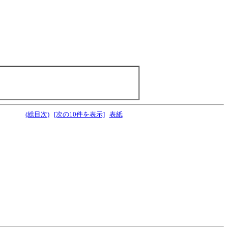
(総目次)
[次の10件を表示]
表紙