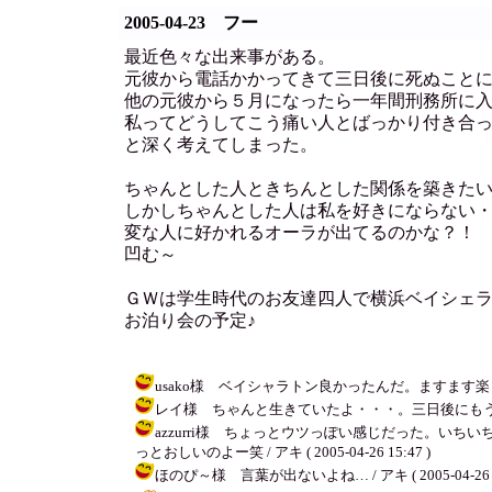
2005-04-23 フー
最近色々な出来事がある。
元彼から電話かかってきて三日後に死ぬこと
他の元彼から５月になったら一年間刑務所に
私ってどうしてこう痛い人とばっかり付き合
と深く考えてしまった。
ちゃんとした人ときちんとした関係を築きた
しかしちゃんとした人は私を好きにならない
変な人に好かれるオーラが出てるのかな？！
凹む～
ＧＷは学生時代のお友達四人で横浜ベイシェ
お泊り会の予定♪
usako様 ベイシャラトン良かったんだ。ますます楽しみに
レイ様 ちゃんと生きていたよ・・・。三日後にもう死んだ？
azzurri様 ちょっとウツっぽい感じだった。
っとおしいのよー笑 / アキ ( 2005-04-26 15:47 )
ほのぴ～様 言葉が出ないよね… / アキ ( 2005-04-26 15