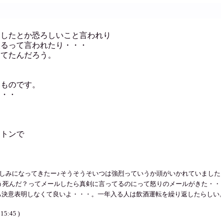
にしたとか恐ろしいこと言われり
入るって言われたり・・・
ってたんだろう。
いものです。
・・・
ラトンで
なってきたー♪そうそうそいつは強烈っていうか頭がいかれていました・・・ / アキ (
ってメールしたら真剣に言ってるのにって怒りのメールがきた・・・うざい～ / アキ 
いちいち決意表明しなくて良いよ・・・。一年入る人は飲酒運転を繰り返したら
:45 )