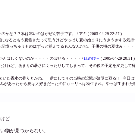
私は寒いのはがぜん苦手です。 / アキ ( 2005-04-29 22:57 )
なるともう夏飽きたって思うけどやっぱり夏の始まりにうきうきする気持ちは抑えられないー
っちゅうものはずっと覚えてるもんなんだね。子供の頃の夏休み・・・もどりたーい
かんばしくないのか・・・・のぼせる・・・・ /
ほのぴ～
( 2005-04-29 20:31 )
たけれど、あまりの暑さにぐったりしてしまって、その後の予定を変更して
ていた香水の香りとかね。一瞬にしてその当時の記憶が鮮明に蘇る!! 今日
みがあったから夏は大好きだったのにぃ～リヘは秋生まれ。やっぱ生まれた季
いけど
たい物が見つからない。