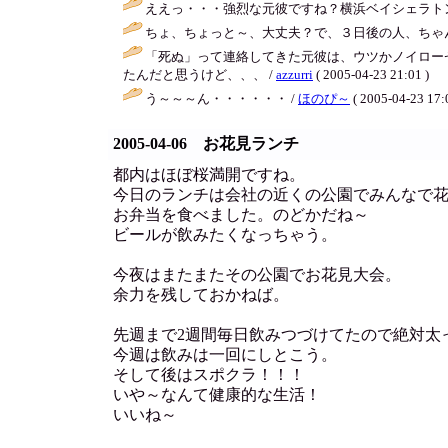
ええっ・・・強烈な元彼ですね？横浜ベイシェラトン
ちょ、ちょっと～、大丈夫？で、３日後の人、ちゃん
「死ぬ」って連絡してきた元彼は、ウツかノイロー
たんだと思うけど、、、 /
azzurri
( 2005-04-23 21:01 )
う～～～ん・・・・・・ /
ほのぴ～
( 2005-04-23 17:
2005-04-06 お花見ランチ
都内はほぼ桜満開ですね。
今日のランチは会社の近くの公園でみんなで
お弁当を食べました。のどかだね～
ビールが飲みたくなっちゃう。
今夜はまたまたその公園でお花見大会。
余力を残しておかねば。
先週まで2週間毎日飲みつづけてたので絶対太
今週は飲みは一回にしとこう。
そして後はスポクラ！！！
いや～なんて健康的な生活！
いいね～