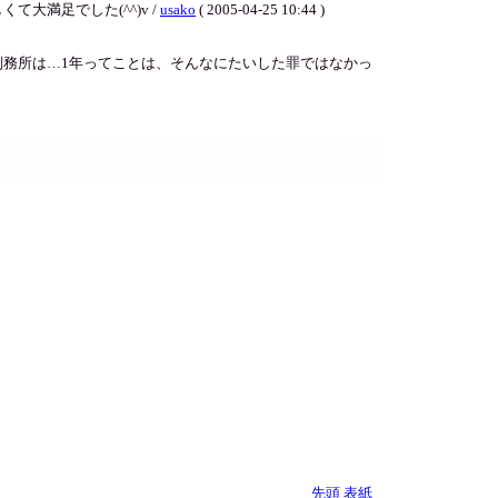
満足でした(^^)v /
usako
( 2005-04-25 10:44 )
務所は…1年ってことは、そんなにたいした罪ではなかっ
先頭
表紙