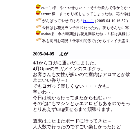
れ～こ様 や・やせない・・その分飲んでるからか・・・ / アキ 
azzurri様 すっかり桜もちってしまったね。花の命は短いねぇ～
がんばってやせてけろ /
れ～こ
( 2005-04-19 16:57 )
今日はお花見ランチ日和だったね。夜もそんなに寒くな
usako様 今の時期はお花見満載だね～！私は異様に花見好
私も明日お花見！仕事の関係でだからイマイチ盛り上が
2005-04-05 よが
4/1からヨガに通いだしました。
4月Opneのヨガメインのスポクラ。
お客さんも女性が多いので室内はアロマとか
常にいい香り～♪
でもヨガって楽しくない・・・かも。
辛いわ～。
今日は朝から行ってきたからねむい～
その他にもマシンとかエアロビもあるのでそ
とりあえず6Kg痩せるまで頑張ります。
週末はまたまたボードに行ってきた～
大人数で行ったのですごい楽しかったけど