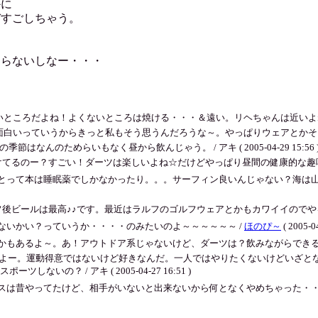
かに
デすごしちゃう。
ならないしなー・・・
よね！よくないところは焼ける・・・＆遠い。リヘちゃんは近いよね。 / アキ ( 2
ていうからきっと私もそう思うんだろうな～。やっぱりウェアとかそろえるところから楽し
んのためらいもなく昼から飲んじゃう。 / アキ ( 2005-04-29 15:56 
てるのー？すごい！ダーツは楽しいよね☆だけどやっぱり昼間の健康的な趣味が欲しいのよー。
とって本は睡眠薬でしかなかったり。。。サーフィン良いんじゃない？海は
後ビールは最高♪♪です。最近はラルフのゴルフウェアとかもカワイイのでやる
ないかい？っていうか・・・・のみたいのよ～～～～～～ /
ほのぴ～
( 2005-0
かもあるよ～。あ！アウトドア系じゃないけど、ダーツは？飲みながらできる
いのよー。運動得意ではないけど好きなんだ。一人ではやりたくないけどいざ
の？ / アキ ( 2005-04-27 16:51 )
スは昔やってたけど、相手がいないと出来ないから何となくやめちゃった・・・