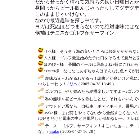
だからせっかく晴れて気持ちの良い日曜日と
昼間っからビール飲んじゃったりしてグデグ
このままじゃいけない。
なので最近趣味を探し中です。
ヨガは死ぬほどつまらないので絶対趣味には
候補はテニスかゴルフかサーフィン。
リヘ様 そうそう海の良いところはお金がかからないところだ
ムム様 ゴルフ最近始めた子は口をそろえて意外と面白いっ
ほのぴ～様 昼間のビールは最高よね♪特にこれからの季節はな
azzurri様 なになにあずちゃんはそんなに色々てがけ
趣味ねぇ～わかるわかるっ！読書とか良いけど私に
中らしーわっ！ /
リヘ
( 2005-04-28 13:49 )
ゴルフは、やり始めたら結構楽しいですよ～♪ゴルフ
私の趣味＞昼ビールを飲むことだ。それもいいんで
アウトドア系なら、自転車、ボディボード、乗馬と
usako様 まだ何もやってないから全然すごくな
は好きだけど電車の中とお風呂しか読めないー。カレはスポーツしない
テニス、ゴルフ、サーフィン！すごいなぁ～。テニ
な。 /
usako
( 2005-04-27 16:28 )