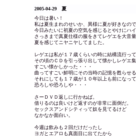
2005-04-29 夏
今日は暑い！
私は夏生まれのせいか、異様に夏が好きなの
今日みたいに初夏の空気を感じるとやけにハ
さっきまで真夏仕様の服をきてレゲエを大音
夏を感じてニヤニヤしてました。
レゲエは私が１７歳くらいの時に結構流行っ
その頃のＣＤを引っ張り出して懐かしレゲエ
すごい懐かしかった・・・
曲ってすごい鮮明にその当時の記憶を甦らせ
それにしても１７歳が１０年以上も前になっ
恐ろしや恐ろしや・・・
さーＤＶＤ返しに行かねば。
借りるのは良いけど返すのが非常に面倒だ。
セックスアンドシティって奴を見てるけど
なかなか面白い。
今週は飲みも２回だけだったし
ヨガとエアロも真面目に出てたから