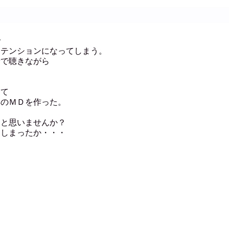
で
イテンションになってしまう。
量で聴きながら
てて
集のＭＤを作った。
ると思いませんか？
てしまったか・・・