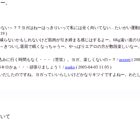
なー。
いんじゃない～？？ヨガはねーはっきりいって私には全く向いてない…たいがい
9 )
いかもしれないけど筋肉が引き締まる感じはするよー。6Kg遠い道のりだけど頑張るよー 
～きついし退屈で眠くなっちゃうー。やっぱりエアロの方が数段楽しいなー。
申し込みに行く時間もなく・・・（苦笑）。ヨガ、楽しくないの～？ /
azzurri
( 200
キロかぁ・・・頑張りましょう！ /
usako
( 2005-04-05 11:05 )
いだしたのですね。ヨガっていいらしいけどかなりキツイですよねー。わた
炊いて