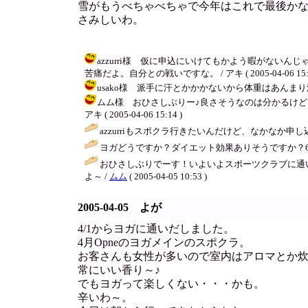
雪がもうべちゃべちゃで今年はこれで最後か
さみしいわ。
azzurri様 仮に申込にいけてもかよう暇がな
苦痛だよ。自分との戦いですな。 / アキ ( 2005-04-06 15:1
usako様 派手に汗とかかかないから体重はあんまり減らな
ムム様 おひさしぶりー♪良さそうなのは分かるけど
アキ ( 2005-04-06 15:14 )
azzurriもスポクラ行きたいんだけど、なかなか
ヨガどうですか？ダイエット効果ありそうですか？6
おひさしぶりでーす！いよいよスポーツクラブに通
よ～ /
ムム
( 2005-04-05 10:53 )
2005-04-05 よが
4/1からヨガに通いだしました。
4月Opneのヨガメインのスポクラ。
お客さんも女性が多いので室内はアロマとか
常にいい香り～♪
でもヨガって楽しくない・・・かも。
辛いわ～。