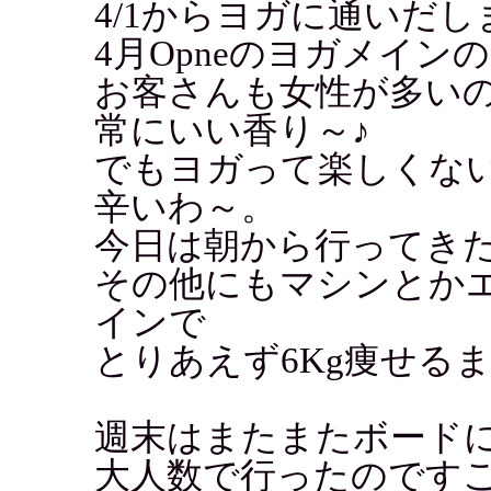
4/1からヨガに通いだし
4月Opneのヨガメイン
お客さんも女性が多い
常にいい香り～♪
でもヨガって楽しくな
辛いわ～。
今日は朝から行ってき
その他にもマシンとか
インで
とりあえず6Kg痩せる
週末はまたまたボード
大人数で行ったのです