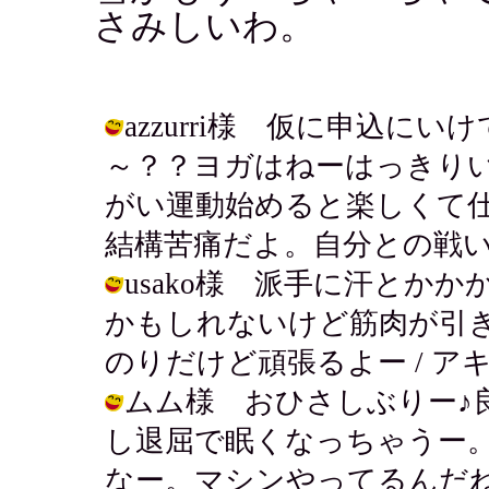
さみしいわ。
azzurri様 仮に申込に
～？？ヨガはねーはっきり
がい運動始めると楽しくて
結構苦痛だよ。自分との戦いですな。 /
usako様 派手に汗とか
かもしれないけど筋肉が引き
のりだけど頑張るよー / アキ ( 200
ムム様 おひさしぶりー♪
し退屈で眠くなっちゃうー
なー。マシンやってるんだね