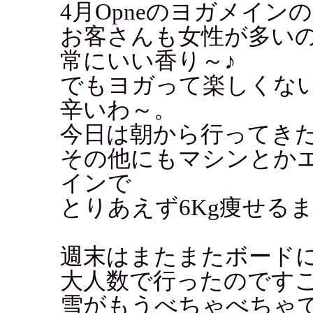
4月Opneのヨガメイン
お客さんも女性が多い
常にいい香り～♪
でもヨガって楽しくな
辛いわ～。
今日は朝から行ってき
その他にもマシンとか
インで
とりあえず6Kg痩せる
週末はまたまたボード
大人数で行ったのです
雪がもうべちゃべちゃ