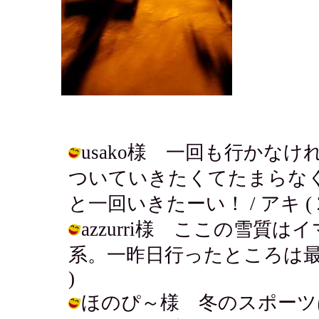
usako様 一回も行かな
ついていきたくてたまらな
と一回いきたーい！ / アキ ( 2005
azzurri様 ここの雪質
系。一昨日行ったところは最高だった！
)
ほのぴ～様 冬のスポーツ