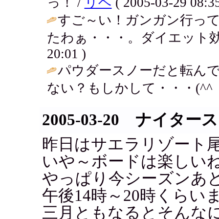
っ！ /
リヘ
( 2005-03-29 08:35
すご～い！ガンガン行ってるね
たわぁ・・・。ダイエット効
20:01 )
パウダースノーだと転ん
ない？もしかして・・・(^^ゞ
2005-03-20 ナイター
昨日はサエラリゾート
いや～ボードは楽しい
やっぱり今シーズンあ
午後14時～20時くらい
三月ともなるとそんな