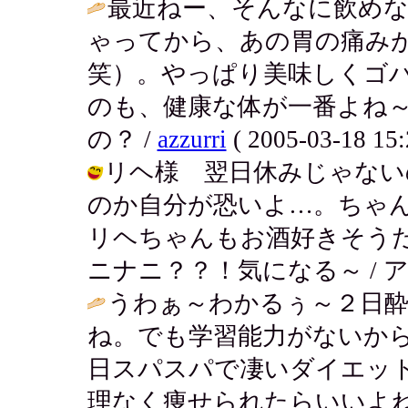
最近ねー、そんなに飲め
ゃってから、あの胃の痛み
笑）。やっぱり美味しくゴ
のも、健康な体が一番よね
の？ /
azzurri
( 2005-03-18 15:
リヘ様 翌日休みじゃない
のか自分が恐いよ…。ちゃ
リヘちゃんもお酒好きそう
ニナニ？？！気になる～ / アキ ( 20
うわぁ～わかるぅ～２日
ね。でも学習能力がないか
日スパスパで凄いダイエッ
理なく痩せられたらいいよね