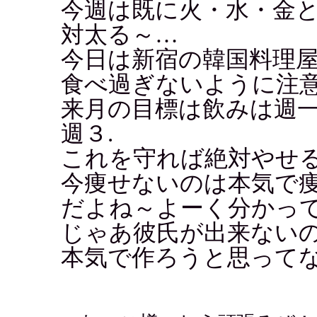
今週は既に火・水・金
対太る～…
今日は新宿の韓国料理
食べ過ぎないように注
来月の目標は飲みは週
週３.
これを守れば絶対やせ
今痩せないのは本気で
だよね～よーく分かっ
じゃあ彼氏が出来ない
本気で作ろうと思って