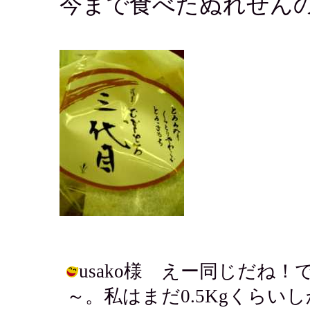
今まで食べたぬれせん
usako様 えー同じだね
～。私はまだ0.5Kgくらい