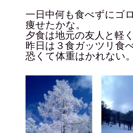
一日中何も食べずにゴ
痩せたかな。
夕食は地元の友人と軽
昨日は３食ガッツリ食
恐くて体重はかれない