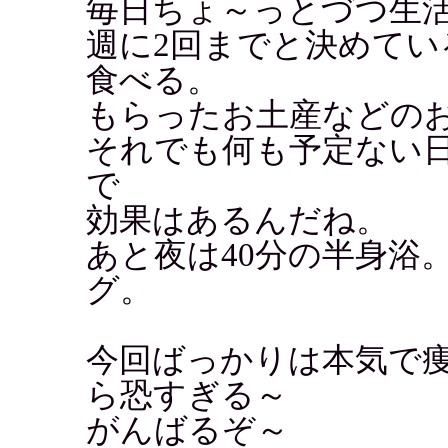
毎日ちょ～っとづつ生
週に2回までと決めて
食べる。
もらったお土産などの
それでも何も予定ない
で
効果はあるんだね。
あと夜は40分の半身浴
グ。
今回ばっかりは本気で
ら恐すぎる～
がんばるぞ～