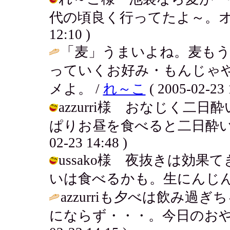
代の頃良く行ってたよ～。オイシイっ
12:10 )
「麦」うまいよね。麦も
っていくお好み・もんじゃ
メよ。 /
れ～こ
( 2005-02-23 
azzurri様 おなじく
ぱりお昼を食べると二日酔いも復
02-23 14:48 )
ussako様 夜抜きは効
いは食べるかも。生にんじん最高！ / 
azzurriも夕べは飲み
にならず・・・。今日のおや