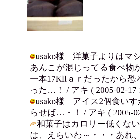
usako様 洋菓子よりは
あんこが混じってる食べ物
一本17Kllａｒだったか
った…！ / アキ ( 2005-02-17 1
usako様 アイス2個食
らせば…・！ / アキ ( 2005-02-1
和菓子はカロリー低くない
は、えらいわ～・・・あれ