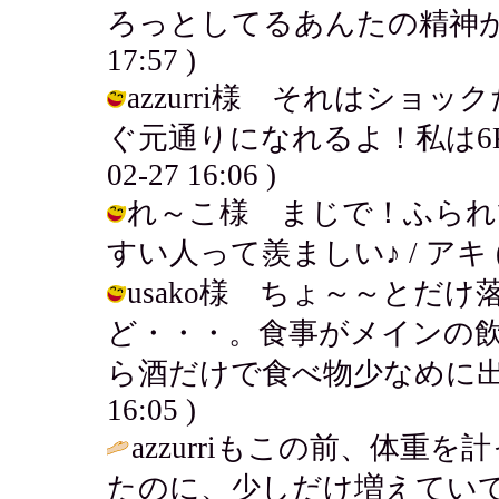
ろっとしてるあんたの精神が
17:57 )
azzurri様 それはシ
ぐ元通りになれるよ！私は6Kgだ
02-27 16:06 )
れ～こ様 まじで！ふられ
すい人って羨ましい♪ / アキ ( 200
usako様 ちょ～～とだ
ど・・・。食事がメインの
ら酒だけで食べ物少なめに出来るけど
16:05 )
azzurriもこの前、体
たのに、少しだけ増えてい