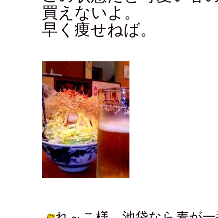
買えないよ。
早く痩せねば。
れ～こ様 池袋なら麦が一