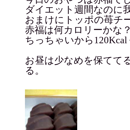
ダイエット週間なのに
おまけにトッポの苺チーズ
赤福は何カロリーかな
ちっちゃいから120Kc
お昼は少なめを保てて
る。