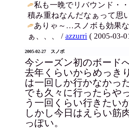
私も一晩でリバウンド・
積み重ねなんだなぁって思います。 / u
ありゃ～…スノボも効果
ぁ、、、 /
azzurri
( 2005-03-01
2005-02-27 スノボ
今シーズン初のボード
去年くらいからめっき
は一回しか行かなかっ
でも久々に行ったらや
う一回くらい行きたい
しかし今日はえらい筋
っぽい。