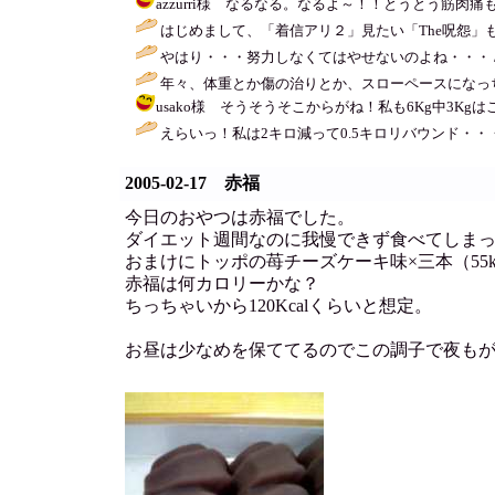
azzurri様 なるなる。なるよ～！！とうとう筋肉痛も翌日
はじめまして、「着信アリ２」見たい「The呪怨」も見たーい
やはり・・・努力しなくてはやせないのよね・・・ 
年々、体重とか傷の治りとか、スローペースになっちゃ
usako様 そうそうそこからがね！私も6Kg中3Kgはここ
えらいっ！私は2キロ減って0.5キロリバウンド・・
2005-02-17 赤福
今日のおやつは赤福でした。
ダイエット週間なのに我慢できず食べてしま
おまけにトッポの苺チーズケーキ味×三本（55kc
赤福は何カロリーかな？
ちっちゃいから120Kcalくらいと想定。
お昼は少なめを保ててるのでこの調子で夜も