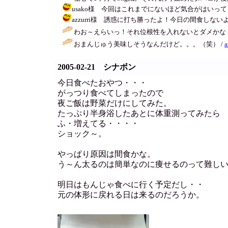
usako様 今回はこれまでにないほど気合がはいってます。こ
azzurri様 誘惑に打ち勝ったよ！今日の間食しないように頑張る
わお～えらいっ！それ位根性を入れないとダメかな？私も見習いたいけ
おまんじゅう美味しそうなんだけど。。。（笑） /
a
2005-02-21 シナボン
今日食べたおやつ・・・
がっつり食べてしまったので
夜ご飯は野菜だけにしてみた。
たっぷり半身浴したあとに体重測ってみたら
ふ・増えてる・・・・
ショック～。
やっぱり原因は間食かな。
う～ん太るのは簡単なのに痩せるのって難し
明日はもんじゃ食べに行く予定だし・・
元の体形に戻れる日は来るのだろうか。