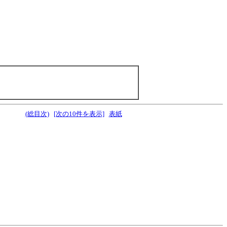
(総目次)
[次の10件を表示]
表紙