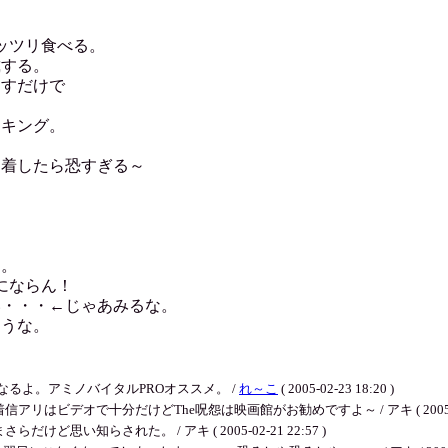
。
ッツリ食べる。
戴する。
らすだけで
ーキング。
定着したら恐すぎる～
た。
にならん！
い・・・←じゃあみるな。
ろうな。
るよ。アミノバイタルPROオススメ。 /
れ～こ
( 2005-02-23 18:20 )
デオで十分だけどThe呪怨は映画館がお勧めですよ～ / アキ ( 2005-02-21
い知らされた。 / アキ ( 2005-02-21 22:57 )