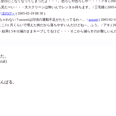
にこなくなってしまったよ・・・。恐ろしや恐ろしや・・・ / アキ ( 2005-02-2
・・・大スクリーンは怖いんでレンタル待ちます。 / 三毛猫 ( 2005-02-19 
/
ほのぴ～
( 2005-02-19 08:30 )
わない？azzurriは日頃の運動不足がたたってるわ～。 /
azzurri
( 2005-02-1
3ヶ月くらいで増えた肉だから落ちやすいんだけどね～。ふう。 / アキ ( 2005-02-
・結局1.5キロ減のままキープしてるけど・・・そこから減らすのが難しいんだ
った。
al）
がんばる。