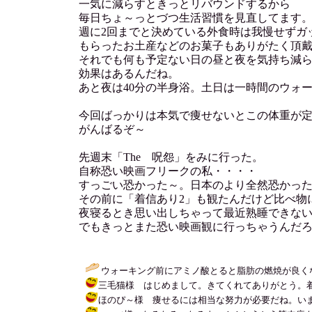
一気に減らすときっとリバウンドするから
毎日ちょ～っとづつ生活習慣を見直してます
週に2回までと決めている外食時は我慢せずガ
もらったお土産などのお菓子もありがたく頂
それでも何も予定ない日の昼と夜を気持ち減
効果はあるんだね。
あと夜は40分の半身浴。土日は一時間のウォ
今回ばっかりは本気で痩せないとこの体重が
がんばるぞ～
先週末「The 呪怨」をみに行った。
自称恐い映画フリークの私・・・・
すっごい恐かった～。日本のより全然恐かっ
その前に「着信あり2」も観たんだけど比べ物
夜寝るとき思い出しちゃって最近熟睡できな
でもきっとまた恐い映画観に行っちゃうんだ
ウォーキング前にアミノ酸とると脂肪の燃焼が良くな
三毛猫様 はじめまして。きてくれてありがとう。着信アリはビ
ほのぴ～様 痩せるには相当な努力が必要だね。いまさらだけど思