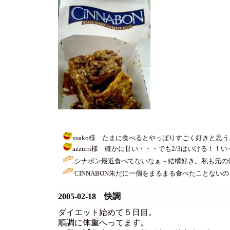
usako様 たまに食べるとやっぱりすごく好きと思う。元の
azzurri様 確かに甘い・・・でも2/3はいける！！いっちゃだ
シナボン最近食べてないなぁ～結構好き。私も元の体重
CINNABON未だに一個をまるまる食べたことないの
2005-02-18 快調
ダイエット始めて５日目。
順調に体重へってます。