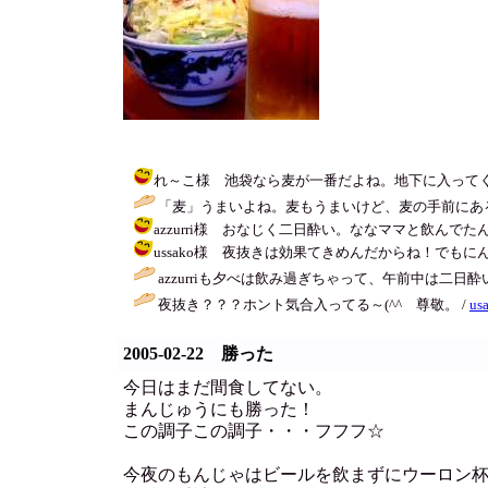
れ～こ様 池袋なら麦が一番だよね。地下に入ってく所は１０代
「麦」うまいよね。麦もうまいけど、麦の手前にあ
azzurri様 おなじく二日酔い。ななママと飲んでたんだ。
ussako様 夜抜きは効果てきめんだからね！でもにんじんくら
azzurriも夕べは飲み過ぎちゃって、午前中は二
夜抜き？？？ホント気合入ってる～(^^ゞ尊敬。 /
us
2005-02-22 勝った
今日はまだ間食してない。
まんじゅうにも勝った！
この調子この調子・・・フフフ☆
今夜のもんじゃはビールを飲まずにウーロン