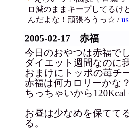
ロ減のままキープしてるけ
んだよな！頑張ろうっ☆ /
us
2005-02-17 赤福
今日のおやつは赤福で
ダイエット週間なのに
おまけにトッポの苺チーズ
赤福は何カロリーかな
ちっちゃいから120Kc
お昼は少なめを保てて
る。