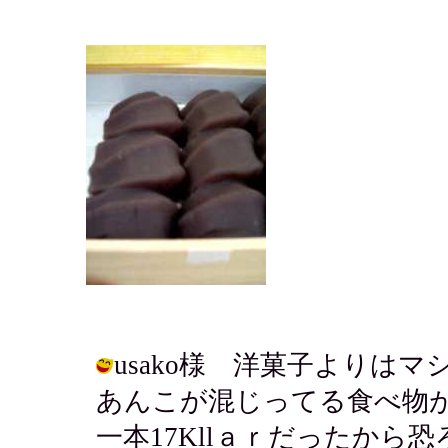
usako様 洋菓子よりは
あんこが混じってる食べ物
一本17Kllａｒだったか