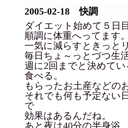
2005-02-18 快調
ダイエット始めて５日
順調に体重へってます
一気に減らすときっと
毎日ちょ～っとづつ生
週に2回までと決めて
食べる。
もらったお土産などの
それでも何も予定ない
で
効果はあるんだね。
あと夜は40分の半身浴