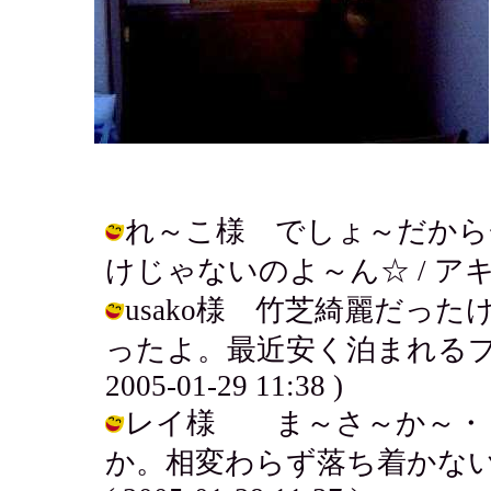
れ～こ様 でしょ～だから
けじゃないのよ～ん☆ / アキ ( 200
usako様 竹芝綺麗だっ
ったよ。最近安く泊まれるプラ
2005-01-29 11:38 )
レイ様 ま～さ～か～・
か。相変わらず落ち着かない