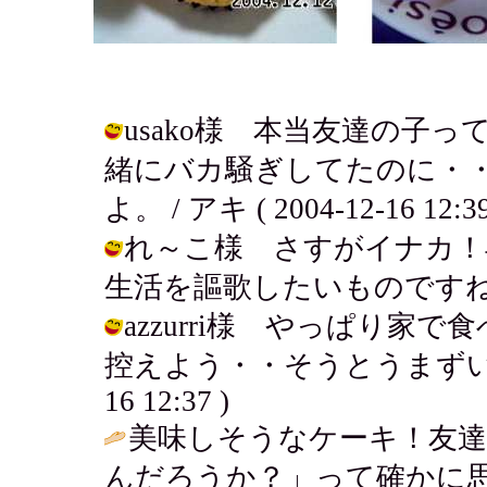
usako様 本当友達の子
緒にバカ騒ぎしてたのに・
よ。 / アキ ( 2004-12-16 12:39
れ～こ様 さすがイナカ！
生活を謳歌したいものですね・・・・ /
azzurri様 やっぱり
控えよう・・そうとうまずい具合に
16 12:37 )
美味しそうなケーキ！友
んだろうか？」って確かに