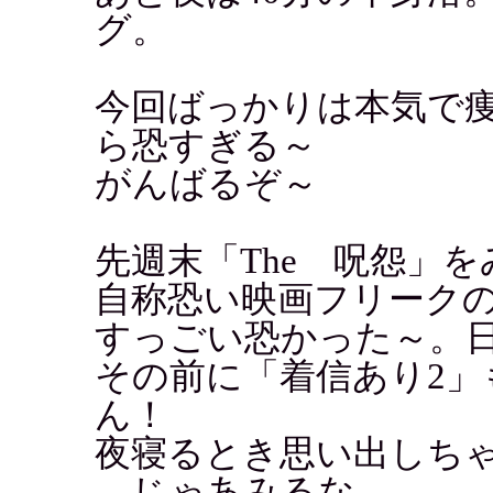
グ。
今回ばっかりは本気で
ら恐すぎる～
がんばるぞ～
先週末「The 呪怨」
自称恐い映画フリーク
すっごい恐かった～。
その前に「着信あり2
ん！
夜寝るとき思い出しち
←じゃあみるな。