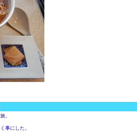
m
た旅。
歩く事にした。