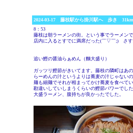
2024-03-17 藤枝駅から掛川駅へ 歩き 31k
8：53
藤枝は朝ラーメンの街。という事でラーメン
店内に入るとすでに満席だった(￣▽￣;) さ
追い鰹の醤油らぁめん（麵大盛り）
ガッツリ鰹節がきいてます。藤枝の隣町はあ
らーめんの汁というよりは蕎麦の汁じゃない
麺も細麺でそれが相まってかけ蕎麦を食べて
勘違いしていしまうくらいの鰹節パワーでし
大盛ラーメン、腹持ちが良かったでした。