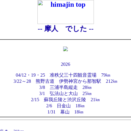
-- 摩人 でした --
2026
04/12・19・25 准秩父三十四観音霊場 79㎞
3/22～28 熊野古道 伊勢神宮から那智駅 212㎞
3/8 三浦半島縦走 28㎞
3/1 弘法山と大山 25㎞
2/15 蘇我丘陵と渋沢丘陵 21㎞
2/6 日金山 18㎞
1/31 幕山 18㎞