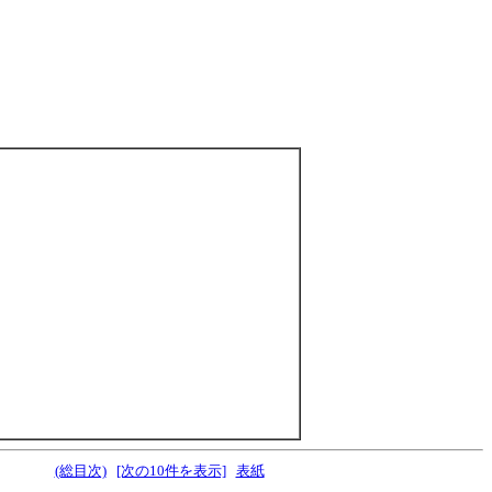
(総目次)
[次の10件を表示]
表紙