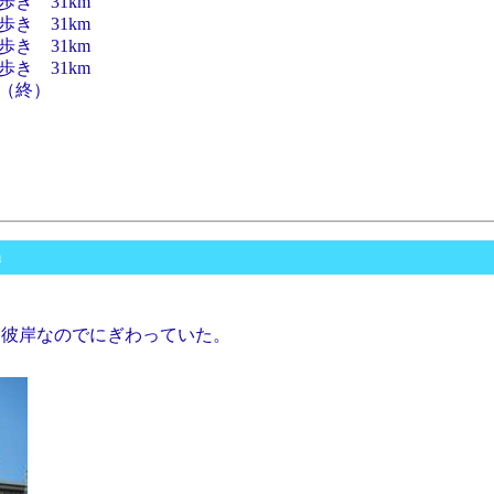
き 31km
き 31km
き 31km
き 31km
（終）
m
お彼岸なのでにぎわっていた。