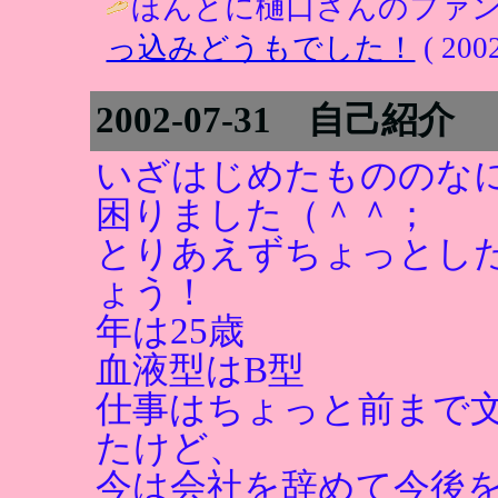
ほんとに樋口さんのファン
っ込みどうもでした！
( 2002
2002-07-31 自己紹介
いざはじめたもののな
困りました（＾＾；
とりあえずちょっとし
ょう！
年は25歳
血液型はB型
仕事はちょっと前まで
たけど、
今は会社を辞めて今後