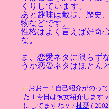
くりしています。
あと趣味は散歩、歴史
物などです。
性格はよく言えば好奇
な。
ま、恋愛ネタに限らず
うか恋愛ネタはほとん
おおー！自己紹介がのっ
た！今日は彼女紹介します
にしてますねｖ /
柚憂
( 2002